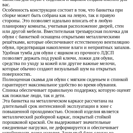
вас.
Особенность конструкции состоит в том, что банкетка при
сборке может быть собрана как на левую, так и правую
стороны. Это позволяет идеально вписать её в любую
планировку комнаты, учитывая расположение дверей, стен
или другой мебели. Вместительная трехъярусная полочка для
обуви с банкеткой оснащена открытыми металлическими
решётками, которые обеспечивают естественную вентиляцию
обуви, предотвращая накопление влаги и неприятных запахов.
Удобная тумба для обуви с ящиком из прочного ЛДСП
позволяет держать под рукой ключи, ложки для обуви,
средства по уходу за кожей или другие важные мелочи,
которые обычно создают визуальный шум на открытых
поверхностях.
Полноценная скамья для обуви с мягким сиденьем и спинкой
гарантирует максимальное удобство во время обувания.
Спинка обеспечивает правильную поддержку, которую оценят
как пожилые люди, так и дети.
Эта банкетка на металлическом каркасе рассчитана на
длительный срок интенсивной эксплуатации в зоне с
повышенной проходимостью. Основой изделия является
металлический разборной каркас, покрытый стойкой
порошковой краской. Он выдерживает значительные
ежедневные нагрузки, не деформируется и обеспечивает
устойчивость всего изделия. Закрытый блок сделан из