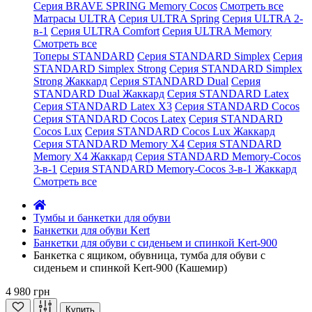
Серия BRAVE SPRING Memory Cocos
Смотреть все
Матрасы ULTRA
Серия ULTRA Spring
Серия ULTRA 2-
в-1
Серия ULTRA Comfort
Серия ULTRA Memory
Смотреть все
Топеры STANDARD
Серия STANDARD Simplex
Серия
STANDARD Simplex Strong
Серия STANDARD Simplex
Strong Жаккард
Серия STANDARD Dual
Серия
STANDARD Dual Жаккард
Серия STANDARD Latex
Серия STANDARD Latex X3
Серия STANDARD Cocos
Серия STANDARD Cocos Latex
Серия STANDARD
Cocos Lux
Серия STANDARD Cocos Lux Жаккард
Серия STANDARD Memory X4
Серия STANDARD
Memory X4 Жаккард
Серия STANDARD Memory-Cocos
3-в-1
Серия STANDARD Memory-Cocos 3-в-1 Жаккард
Смотреть все
Тумбы и банкетки для обуви
Банкетки для обуви Kert
Банкетки для обуви с сиденьем и спинкой Kert-900
Банкетка с ящиком, обувница, тумба для обуви с
сиденьем и спинкой Kert-900 (Кашемир)
4 980 грн
Купить