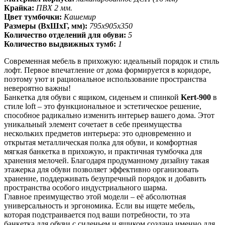
Крайка:
ПВХ 2 мм.
Цвет тумбочки:
Кашемир
Размеры (ВхШхГ, мм):
795х905х350
Количество отделений для обуви:
5
Количество выдвижных тумб:
1
Современная мебель в прихожую: идеальный порядок и стиль
лофт. Первое впечатление от дома формируется в коридоре,
поэтому уют и рациональное использование пространства
невероятно важны!
Банкетка для обуви с ящиком, сиденьем и спинкой
Kert-900
в
стиле loft – это функциональное и эстетическое решение,
способное радикально изменить интерьер вашего дома. Этот
уникальный элемент сочетает в себе преимущества
нескольких предметов интерьера: это одновременно и
открытая металлическая полка для обуви, и комфортная
мягкая банкетка в прихожую, и практичная тумбочка для
хранения мелочей. Благодаря продуманному дизайну такая
этажерка для обуви позволяет эффективно организовать
хранение, поддерживать безупречный порядок и добавить
пространства особого индустриального шарма.
Главное преимущество этой модели – её абсолютная
универсальность и эргономика. Если вы ищете мебель,
которая подстраивается под ваши потребности, то эта
банкетка для обуви с сиденьем и ящиком создана именно для