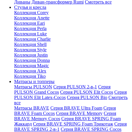
Диваны
Диван-трансформер Rumi
Смотреть все
Стулья и кресла
Коллекция Corey
Коллекция Anette
Коллекция Eari
Коллекция Perla
Коллекция Luke
Коллекция Charlie
Коллекция Shell
Коллекция Style
Коллекция Justin
Коллекция Donna
Коллекция Magic
Коллекция Alex
Коллекция Tiko
Матрасы и топперы
Матрасы PULSON
Серия PULSON 2-в-1
Серия
PULSON Grand Cocos
Серия PULSON Elit Cocos
Серия
PULSON Elit Latex-Cocos
Серия PULSON Bio
Смотреть
все
Матрасы BRAVE
Серия BRAVE Ultra Foam
Серия
BRAVE Foam Cocos
Серия BRAVE Memory
Серия
BRAVE Memory Cocos
Серия BRAVE SPRING Foam
Жаккард
Серия BRAVE SPRING Foam Трикотаж
Серия
BRAVE SPRING 2-в-1
Серия BRAVE SPRING Cocos