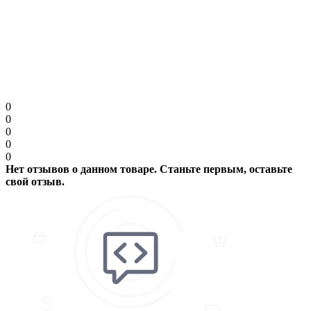
Примечание:
HTML разметка не поддерживается! Используйте обычный
текст.
Продолжить
0
0
0
0
0
Нет отзывов о данном товаре. Станьте первым, оставьте
свой отзыв.