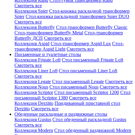
Коллекция Rand
Стол-тумба трансформер Rand
Смотреть все
Коллекция Spier
Стол-книжка раскладной трансформер
Spier
Стол-книжка раскладной трансформер Spier DUO
Смотреть все
Коллекция Butterfly
Стол-трансформер Butterfly Classic
Стол-трансформер Butterfly Metal
Стол-трансформер
Butterfly ДСП
Смотреть все
Коллекция Aspid
Стол-трансформер Aspid Lux
Стол-
трансформер Aspid Light
Смотреть все
Письменные и туалетные столы
Коллекция Frigate Loft
Стол письменный Frigate Loft
Смотреть все
Коллекция Liner Loft
Стол письменный Liner Loft
Смотреть все
Коллекция Legate
Стол письменный Legate
Смотреть все
Коллекция Nous
Стол письменный Nous
Смотреть все
Коллекция Scriptor
Стол письменный Scriptor 1200
Стол
письменный Scriptor 1380
Смотреть все
Коллекция Derzitto
Придиванный приставной стол
Derzitto
Смотреть все
Обеденные раскладные и раздвижные столы
Коллекция Gustus
Стол обеденный раскладной Gustus
Смотреть все
Коллекция Modern
Стол обеденный раздвижной Modern