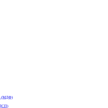
m (МДФ)
ЛДСП)