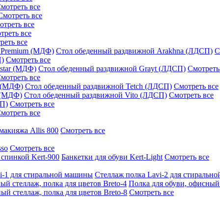
мотреть все
Смотреть все
отреть все
треть все
реть все
 Premium (МДФ)
Стол обеденный раздвижной Arakhna (ЛДСП)
С
П)
Смотреть все
star (МДФ)
Стол обеденный раздвижной Grayt (ЛДСП)
Смотреть
мотреть все
 (МДФ)
Стол обеденный раздвижной Tetch (ЛДСП)
Смотреть все
 (МДФ)
Стол обеденный раздвижной Vito (ЛДСП)
Смотреть все
СП)
Смотреть все
мотреть все
макияжа Allis 800
Смотреть все
sso
Смотреть все
 спинкой Kert-900
Банкетки для обуви Kert-Light
Смотреть все
i-1 для стиральной машины
Стеллаж полка Lavi-2 для стиральн
ый стеллаж, полка для цветов Breto-4
Полка для обуви, офисный 
ый стеллаж, полка для цветов Breto-8
Смотреть все