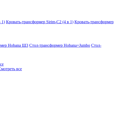
 1)
Кровать-трансформер Sirim-C2 (4 в 1)
Кровать-трансформер
рмер Hobana Ш3
Стол-трансформер Hobana+Jumbo
Стол-
се
Смотреть все