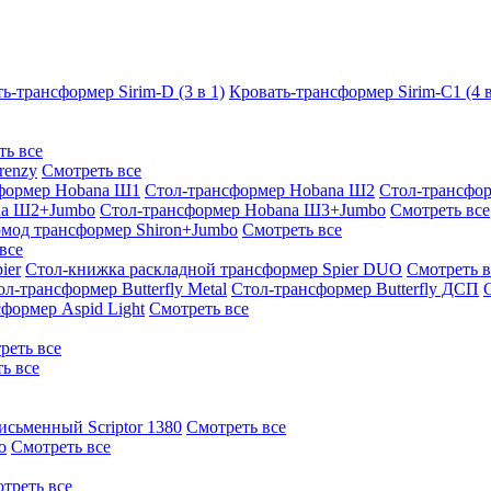
ь-трансформер Sirim-D (3 в 1)
Кровать-трансформер Sirim-C1 (4 в
ть все
renzy
Смотреть все
формер Hobana Ш1
Стол-трансформер Hobana Ш2
Стол-трансфо
na Ш2+Jumbo
Стол-трансформер Hobana Ш3+Jumbo
Смотреть все
омод трансформер Shiron+Jumbo
Смотреть все
все
ier
Стол-книжка раскладной трансформер Spier DUO
Смотреть в
ол-трансформер Butterfly Metal
Стол-трансформер Butterfly ДСП
формер Aspid Light
Смотреть все
реть все
ь все
исьменный Scriptor 1380
Смотреть все
o
Смотреть все
треть все