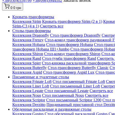
+38(050)0359799
+38(098)5944102
Заказать звонок
0
0 грн
Кровати-трансформеры
Коллекция Sirim
Кровать-трансформер Sirim (2 в 1)
Кроват
Sirim-C3 (4 в 1)
Смотреть все
Cтолы-трансформеры
Коллекция Dragonfly
Стол-трансформер Dragonfly
Смотре
Коллекция Frenzy
Стол-комод трансформер раздвижной F
Коллекция Hobana
Стол-трансформер Hobana
Стол-транс
трансформер Hobana Ш1+Jumbo
Стол-трансформер Hoba
Коллекция Shiron
Стол-комод трансформер Shiron
Стол-к
Коллекция Rand
Стол-тумба трансформер Rand
Смотреть 
Коллекция Spier
Стол-книжка раскладной трансформер Sp
Коллекция Butterfly
Стол-трансформер Butterfly Classic
Ст
Коллекция Aspid
Стол-трансформер Aspid Lux
Стол-транс
Письменные и туалетные столы
Коллекция Frigate Loft
Стол письменный Frigate Loft
Смот
Коллекция Liner Loft
Стол письменный Liner Loft
Смотрет
Коллекция Legate
Стол письменный Legate
Смотреть все
Коллекция Nous
Стол письменный Nous
Смотреть все
Коллекция Scriptor
Стол письменный Scriptor 1200
Стол п
Коллекция Derzitto
Придиванный приставной стол Derzitt
Обеденные раскладные и раздвижные столы
Коллекция Gustus
Стол обеденный раскладной Gustus
Смо