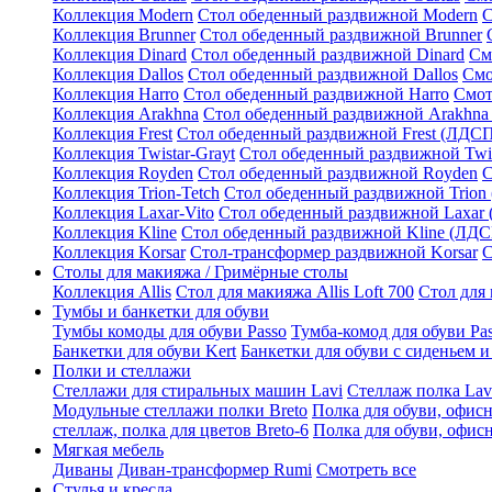
Коллекция Modern
Стол обеденный раздвижной Modern
С
Коллекция Brunner
Стол обеденный раздвижной Brunner
Коллекция Dinard
Стол обеденный раздвижной Dinard
См
Коллекция Dallos
Стол обеденный раздвижной Dallos
Смо
Коллекция Harro
Стол обеденный раздвижной Harro
Смот
Коллекция Arakhna
Стол обеденный раздвижной Arakhna
Коллекция Frest
Стол обеденный раздвижной Frest (ЛДС
Коллекция Twistar-Grayt
Стол обеденный раздвижной Twi
Коллекция Royden
Стол обеденный раздвижной Royden
С
Коллекция Trion-Tetch
Стол обеденный раздвижной Trion
Коллекция Laxar-Vito
Стол обеденный раздвижной Laxar
Коллекция Kline
Стол обеденный раздвижной Kline (ЛД
Коллекция Korsar
Стол-трансформер раздвижной Korsar
С
Столы для макияжа / Гримёрные столы
Коллекция Allis
Стол для макияжа Allis Loft 700
Стол для 
Тумбы и банкетки для обуви
Тумбы комоды для обуви Passo
Тумба-комод для обуви Pa
Банкетки для обуви Kert
Банкетки для обуви с сиденьем и
Полки и стеллажи
Стеллажи для стиральных машин Lavi
Стеллаж полка Lav
Модульные стеллажи полки Breto
Полка для обуви, офисн
стеллаж, полка для цветов Breto-6
Полка для обуви, офисн
Мягкая мебель
Диваны
Диван-трансформер Rumi
Смотреть все
Стулья и кресла