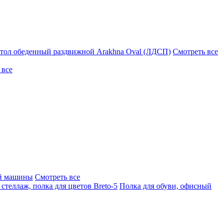
тол обеденный раздвижной Arakhna Oval (ЛДСП)
Смотреть все
 все
ой машины
Смотреть все
стеллаж, полка для цветов Breto-5
Полка для обуви, офисный