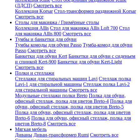
(ЛДСП)
Смотреть все
Коллекция Korsar
Стол-трансформер раздвижной Korsar
Смотреть все
Столы для макияжа / Гримёрные столы
Коллекция Allis
Стол для макияжа Allis Loft 700
Стол
для макияжа Allis 800
Смотреть все
Тумбы и банкетки для обуви
Тумбы комоды для обуви Passo
Тумба-комод для обуви
Passo
Смотреть все
Банкетки для обуви Kert
Банкетки для обуви с сиденьем
и спинкой Kert-900
Банкетки для обуви Kert-Light
Смотреть все
Полки и стеллажи
Стеллажи для стиральных машин Lavi
Стеллаж полка
Lavi-1 для стиральной машины
Стеллаж полка Lavi-2
для стиральной машины
Смотреть все
Модульные стеллажи полки Breto
Полка для обуви,
офисный стеллаж, полка для цветов Breto-4
Полка для
обуви, офисный стеллаж, полка для цветов Breto-5
Полка для обуви, офисный стеллаж, полка для цветов
Breto-6
Полка для обуви, офисный стеллаж, полка для
цветов Breto-8
Смотреть все
Мягкая мебель
Диваны
Диван-трансформер Rumi
Смотреть все