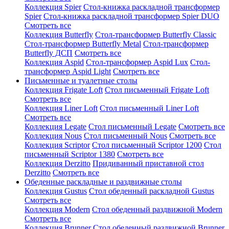
Коллекция Spier
Стол-книжка раскладной трансформер
Spier
Стол-книжка раскладной трансформер Spier DUO
Смотреть все
Коллекция Butterfly
Стол-трансформер Butterfly Classic
Стол-трансформер Butterfly Metal
Стол-трансформер
Butterfly ДСП
Смотреть все
Коллекция Aspid
Стол-трансформер Aspid Lux
Стол-
трансформер Aspid Light
Смотреть все
Письменные и туалетные столы
Коллекция Frigate Loft
Стол письменный Frigate Loft
Смотреть все
Коллекция Liner Loft
Стол письменный Liner Loft
Смотреть все
Коллекция Legate
Стол письменный Legate
Смотреть все
Коллекция Nous
Стол письменный Nous
Смотреть все
Коллекция Scriptor
Стол письменный Scriptor 1200
Стол
письменный Scriptor 1380
Смотреть все
Коллекция Derzitto
Придиванный приставной стол
Derzitto
Смотреть все
Обеденные раскладные и раздвижные столы
Коллекция Gustus
Стол обеденный раскладной Gustus
Смотреть все
Коллекция Modern
Стол обеденный раздвижной Modern
Смотреть все
Коллекция Brunner
Стол обеденный раздвижной Brunner