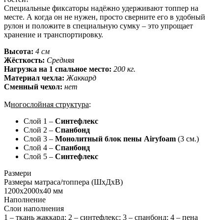
Специальные фиксаторы надёжно удерживают топпер на
месте. А когда он не нужен, просто сверните его в удобный
рулон и положите в специальную сумку – это упрощает
хранение и транспортировку.
Высота:
4 см
Жёсткость:
Средняя
Нагрузка на 1 спальное место:
200 кг.
Материал чехла:
Жаккард
Сменный чехол:
нет
М
ногослойная структура
:
Слой 1 –
Синтефлекс
Слой 2 –
Спанбонд
Слой 3 –
Монолитный блок пены Airyfoam
(3 см.)
Слой 4 –
Спанбонд
Слой 5 –
Синтефлекс
Размери
Размеры матраса/топпера (ШхДхВ)
1200х2000х40 мм
Наполнение
Слои наполнения
1 – ткань жаккард; 2 – синтефлекс; 3 – спанбонд; 4 – пена