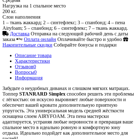
Средняя
Нагрузка на 1 спальное место
200 кг.
Слои наполнения
1 – ткань жаккард; 2 – синтефлекс; 3 – спанбонд; 4 – пена
Airyfoam; 5 – спанбонд; 6 – синтефлекс; 7 – ткань жаккард.
Доставка
Отправка на следующий рабочий день с даты
заказа
Оплата онлайн
Оплачивайте быстро и удобно
Накопительные скидки
Собирайте бонусы и подарки
Описание товара
Характеристики
Отзывов
0
Вопросы
0
Информация
Забудьте о неудобных диванах и слишком мягких матрацах.
Топпер
STANRARD Simplex
способен решить эти проблемы
с лёгкостью: он искусно выровняет любые поверхности и
обеспечит вашей кровати дополнительную приятную
упругость. Эта универсальная модель средней жёсткости
оснащена слоем AIRYFOAM. Эта пена мастерски
адаптируется, устраняя любые неровности и превращая ваше
спальное место в идеально ровную и комфортную зону
отдыха. Идеально подойдет как дополнительное место для
гостей!