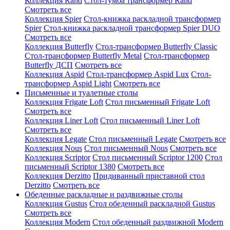
Коллекция Rand
Стол-тумба трансформер Rand
Смотреть все
Коллекция Spier
Стол-книжка раскладной трансформер
Spier
Стол-книжка раскладной трансформер Spier DUO
Смотреть все
Коллекция Butterfly
Стол-трансформер Butterfly Classic
Стол-трансформер Butterfly Metal
Стол-трансформер
Butterfly ДСП
Смотреть все
Коллекция Aspid
Стол-трансформер Aspid Lux
Стол-
трансформер Aspid Light
Смотреть все
Письменные и туалетные столы
Коллекция Frigate Loft
Стол письменный Frigate Loft
Смотреть все
Коллекция Liner Loft
Стол письменный Liner Loft
Смотреть все
Коллекция Legate
Стол письменный Legate
Смотреть все
Коллекция Nous
Стол письменный Nous
Смотреть все
Коллекция Scriptor
Стол письменный Scriptor 1200
Стол
письменный Scriptor 1380
Смотреть все
Коллекция Derzitto
Придиванный приставной стол
Derzitto
Смотреть все
Обеденные раскладные и раздвижные столы
Коллекция Gustus
Стол обеденный раскладной Gustus
Смотреть все
Коллекция Modern
Стол обеденный раздвижной Modern