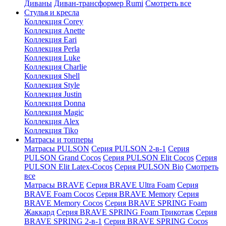
Диваны
Диван-трансформер Rumi
Смотреть все
Стулья и кресла
Коллекция Corey
Коллекция Anette
Коллекция Eari
Коллекция Perla
Коллекция Luke
Коллекция Charlie
Коллекция Shell
Коллекция Style
Коллекция Justin
Коллекция Donna
Коллекция Magic
Коллекция Alex
Коллекция Tiko
Матрасы и топперы
Матрасы PULSON
Серия PULSON 2-в-1
Серия
PULSON Grand Cocos
Серия PULSON Elit Cocos
Серия
PULSON Elit Latex-Cocos
Серия PULSON Bio
Смотреть
все
Матрасы BRAVE
Серия BRAVE Ultra Foam
Серия
BRAVE Foam Cocos
Серия BRAVE Memory
Серия
BRAVE Memory Cocos
Серия BRAVE SPRING Foam
Жаккард
Серия BRAVE SPRING Foam Трикотаж
Серия
BRAVE SPRING 2-в-1
Серия BRAVE SPRING Cocos