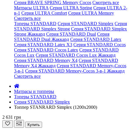
Серия BRAVE SPRING Memory Cocos
Смотреть все
Матрасы ULTRA
Серия ULTRA Spring
Серия ULTRA 2-
в-1
Серия ULTRA Comfort
Серия ULTRA Memory
Смотреть все
Топеры STANDARD
Серия STANDARD Simplex
Серия
STANDARD Simplex Strong
Серия STANDARD Simplex
Strong Жаккард
Серия STANDARD Dual
Серия
STANDARD Dual Жаккард
Серия STANDARD Latex
Серия STANDARD Latex X3
Серия STANDARD Cocos
Серия STANDARD Cocos Latex
Серия STANDARD
Cocos Lux
Серия STANDARD Cocos Lux Жаккард
Серия STANDARD Memory X4
Серия STANDARD
Memory X4 Жаккард
Серия STANDARD Memory-Cocos
3-в-1
Серия STANDARD Memory-Cocos 3-в-1 Жаккард
Смотреть все
Матрасы и топперы
Топеры STANDARD
Серия STANDARD Simplex
Топпер STANRARD Simplex (1200x2000)
2 631 грн
Купить