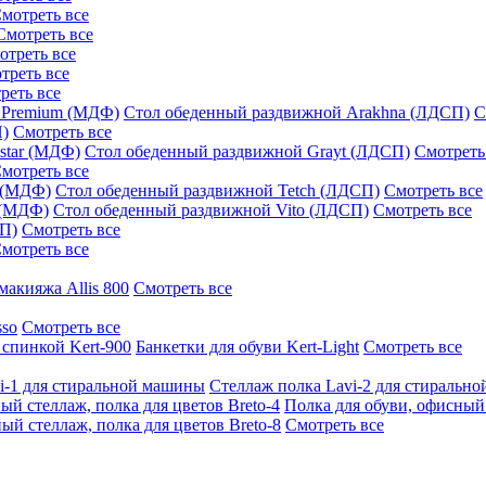
мотреть все
Смотреть все
отреть все
треть все
реть все
 Premium (МДФ)
Стол обеденный раздвижной Arakhna (ЛДСП)
С
П)
Смотреть все
star (МДФ)
Стол обеденный раздвижной Grayt (ЛДСП)
Смотреть
мотреть все
 (МДФ)
Стол обеденный раздвижной Tetch (ЛДСП)
Смотреть все
 (МДФ)
Стол обеденный раздвижной Vito (ЛДСП)
Смотреть все
СП)
Смотреть все
мотреть все
макияжа Allis 800
Смотреть все
sso
Смотреть все
 спинкой Kert-900
Банкетки для обуви Kert-Light
Смотреть все
i-1 для стиральной машины
Стеллаж полка Lavi-2 для стиральн
ый стеллаж, полка для цветов Breto-4
Полка для обуви, офисный 
ый стеллаж, полка для цветов Breto-8
Смотреть все