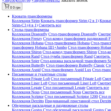
+38(050)0359799
+38(098)5944102
Заказать звонок
0
0 грн
Кровати-трансформеры
Коллекция Sirim
Кровать-трансформер Sirim (2 в 1)
Кроват
Sirim-C3 (4 в 1)
Смотреть все
Cтолы-трансформеры
Коллекция Dragonfly
Стол-трансформер Dragonfly
Смотре
Коллекция Frenzy
Стол-комод трансформер раздвижной F
Коллекция Hobana
Стол-трансформер Hobana
Стол-транс
трансформер Hobana Ш1+Jumbo
Стол-трансформер Hoba
Коллекция Shiron
Стол-комод трансформер Shiron
Стол-к
Коллекция Rand
Стол-тумба трансформер Rand
Смотреть 
Коллекция Spier
Стол-книжка раскладной трансформер Sp
Коллекция Butterfly
Стол-трансформер Butterfly Classic
Ст
Коллекция Aspid
Стол-трансформер Aspid Lux
Стол-транс
Письменные и туалетные столы
Коллекция Frigate Loft
Стол письменный Frigate Loft
Смот
Коллекция Liner Loft
Стол письменный Liner Loft
Смотрет
Коллекция Legate
Стол письменный Legate
Смотреть все
Коллекция Nous
Стол письменный Nous
Смотреть все
Коллекция Scriptor
Стол письменный Scriptor 1200
Стол п
Коллекция Derzitto
Придиванный приставной стол Derzitt
Обеденные раскладные и раздвижные столы
Коллекция Gustus
Стол обеденный раскладной Gustus
Смо