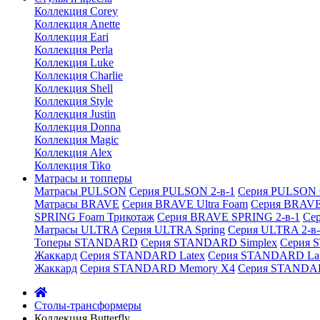
Коллекция Corey
Коллекция Anette
Коллекция Eari
Коллекция Perla
Коллекция Luke
Коллекция Charlie
Коллекция Shell
Коллекция Style
Коллекция Justin
Коллекция Donna
Коллекция Magic
Коллекция Alex
Коллекция Tiko
Матрасы и топперы
Матрасы PULSON
Серия PULSON 2-в-1
Серия PULSON 
Матрасы BRAVE
Серия BRAVE Ultra Foam
Серия BRAVE
SPRING Foam Трикотаж
Серия BRAVE SPRING 2-в-1
Се
Матрасы ULTRA
Серия ULTRA Spring
Серия ULTRA 2-в-
Топеры STANDARD
Серия STANDARD Simplex
Серия 
Жаккард
Серия STANDARD Latex
Серия STANDARD Lat
Жаккард
Серия STANDARD Memory X4
Серия STANDAR
Cтолы-трансформеры
Коллекция Butterfly