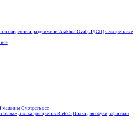
тол обеденный раздвижной Arakhna Oval (ЛДСП)
Смотреть все
 все
ой машины
Смотреть все
стеллаж, полка для цветов Breto-5
Полка для обуви, офисный