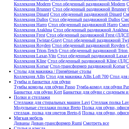
Коллекция Modern
Стол обеденный раздвижной Modern
С
Коллекция Brunner
Стол обеденный раздвижной Brunner
Коллекция Dinard
Стол обеденный раздвижной Dinard
См
Коллекция Dallos
Стол обеденный раздвижной Dallos
Смо
Коллекция Harro
Стол обеденный раздвижной Harro
Смот
Коллекция Arakhna
Стол обеденный раздвижной Arakhna
Коллекция Frest
Стол обеденный раздвижной Frest (ЛДС
Коллекция Twistar-Grayt
Стол обеденный раздвижной Twi
Коллекция Royden
Стол обеденный раздвижной Royden
С
Коллекция Trion-Tetch
Стол обеденный раздвижной Trion
Коллекция Laxar-Vito
Стол обеденный раздвижной Laxar
Коллекция Kline
Стол обеденный раздвижной Kline (ЛД
Коллекция Korsar
Стол-трансформер раздвижной Korsar
С
Столы для макияжа / Гримёрные столы
Коллекция Allis
Стол для макияжа Allis Loft 700
Стол для 
Тумбы и банкетки для обуви
Тумбы комоды для обуви Passo
Тумба-комод для обуви Pa
Банкетки для обуви Kert
Банкетки для обуви с сиденьем и
Полки и стеллажи
Стеллажи для стиральных машин Lavi
Стеллаж полка Lav
Модульные стеллажи полки Breto
Полка для обуви, офисн
стеллаж, полка для цветов Breto-6
Полка для обуви, офисн
Мягкая мебель
Диваны
Диван-трансформер Rumi
Смотреть все
Стулья и кресла