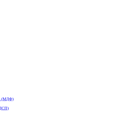
m (МДФ)
ЛДСП)