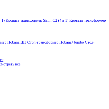
 1)
Кровать-трансформер Sirim-C2 (4 в 1)
Кровать-трансформер
рмер Hobana Ш3
Стол-трансформер Hobana+Jumbo
Стол-
се
Смотреть все