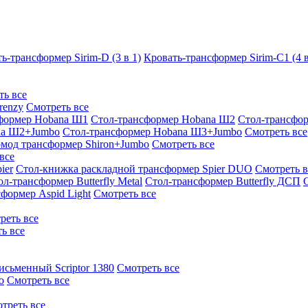
ь-трансформер Sirim-D (3 в 1)
Кровать-трансформер Sirim-C1 (4 в
ть все
renzy
Смотреть все
формер Hobana Ш1
Стол-трансформер Hobana Ш2
Стол-трансфо
na Ш2+Jumbo
Стол-трансформер Hobana Ш3+Jumbo
Смотреть все
омод трансформер Shiron+Jumbo
Смотреть все
все
ier
Стол-книжка раскладной трансформер Spier DUO
Смотреть в
ол-трансформер Butterfly Metal
Стол-трансформер Butterfly ДСП
формер Aspid Light
Смотреть все
реть все
ь все
исьменный Scriptor 1380
Смотреть все
o
Смотреть все
треть все