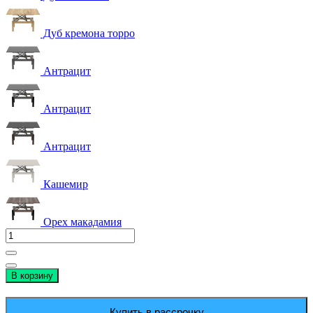
Дуб кремона торро
Антрацит
Антрацит
Антрацит
Кашемир
Орех макадамия
В корзину
Купить в рассрочку