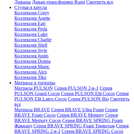
Диваны
Диван-трансформер Rumi
Смотреть все
Стулья и кресла
Коллекция Corey
Коллекция Anette
Коллекция Eari
Коллекция Perla
Коллекция Luke
Коллекция Charlie
Коллекция Shell
Коллекция Style
Коллекция Justin
Коллекция Donna
Коллекция Magic
Коллекция Alex
Коллекция Tiko
Матрасы и топперы
Матрасы PULSON
Серия PULSON 2-в-1
Серия
PULSON Grand Cocos
Серия PULSON Elit Cocos
Серия
PULSON Elit Latex-Cocos
Серия PULSON Bio
Смотреть
все
Матрасы BRAVE
Серия BRAVE Ultra Foam
Серия
BRAVE Foam Cocos
Серия BRAVE Memory
Серия
BRAVE Memory Cocos
Серия BRAVE SPRING Foam
Жаккард
Серия BRAVE SPRING Foam Трикотаж
Серия
BRAVE SPRING 2-в-1
Серия BRAVE SPRING Cocos