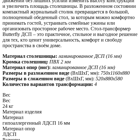
движений без лишних усилий изменить высоту конструкции
и увеличить площадь столешницы. В разложенном состоянии
компактный журнальный столик превращается в большой,
полноценный обеденный стол, за которым можно комфортно
принимать гостей, устраивать семейные ужины или
организовать просторное рабочее место. Стол-трансформер
Butterfly ДСП – это практичное, стильное и выгодное решение
для тех, кто ценит универсальность, комфорт и свободу
пространства в своём доме.
Материал столешницы:
ламинированное ДСП (16 мм)
Кромка столешниц:
ПВХ 2 мм
Материал опор (ног):
ламинированное ДСП (16 мм)
Размеры в разложенном виде
(ВхШхГ, мм):
750х1160х880
Размеры в сложенном виде
(ВхШхГ, мм):
520х880х580
Количество вариантов трансформации:
4
Вес
Вес
24 кг
Материал изделия
Материал
гипоаллергенный ЛДСП 16 мм
Материал опор
ЛДСП
Размери