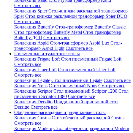
Коллекция Rand
Стол-тумба трансформер Rand
Смотреть все
Коллекция Spier
Стол-книжка раскладной трансформер
Spier
Стол-книжка раскладной трансформер Spier DUO
Смотреть все
Коллекция Butterfly
Стол-трансформер Butterfly Classic
Стол-трансформер Butterfly Metal
Стол-трансформер
Butterfly ДСП
Смотреть все
Коллекция Aspid
Стол-трансформер Aspid Lux
Стол-
трансформер Aspid Light
Смотреть все
Письменные и туалетные столы
Коллекция Frigate Loft
Стол письменный Frigate Loft
Смотреть все
Коллекция Liner Loft
Стол письменный Liner Loft
Смотреть все
Коллекция Legate
Стол письменный Legate
Смотреть все
Коллекция Nous
Стол письменный Nous
Смотреть все
Коллекция Scriptor
Стол письменный Scriptor 1200
Стол
письменный Scriptor 1380
Смотреть все
Коллекция Derzitto
Придиванный приставной стол
Derzitto
Смотреть все
Обеденные раскладные и раздвижные столы
Коллекция Gustus
Стол обеденный раскладной Gustus
Смотреть все
Коллекция Modern
Стол обеденный раздвижной Modern