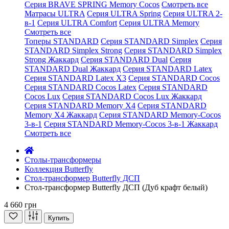
Серия BRAVE SPRING Memory Cocos
Смотреть все
Матрасы ULTRA
Серия ULTRA Spring
Серия ULTRA 2-
в-1
Серия ULTRA Comfort
Серия ULTRA Memory
Смотреть все
Топеры STANDARD
Серия STANDARD Simplex
Серия
STANDARD Simplex Strong
Серия STANDARD Simplex
Strong Жаккард
Серия STANDARD Dual
Серия
STANDARD Dual Жаккард
Серия STANDARD Latex
Серия STANDARD Latex X3
Серия STANDARD Cocos
Серия STANDARD Cocos Latex
Серия STANDARD
Cocos Lux
Серия STANDARD Cocos Lux Жаккард
Серия STANDARD Memory X4
Серия STANDARD
Memory X4 Жаккард
Серия STANDARD Memory-Cocos
3-в-1
Серия STANDARD Memory-Cocos 3-в-1 Жаккард
Смотреть все
Cтолы-трансформеры
Коллекция Butterfly
Стол-трансформер Butterfly ДСП
Стол-трансформер Butterfly ДСП (Дуб крафт белый)
4 660 грн
Купить