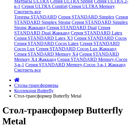
Матрасы ULTRA
Серия ULTRA Spring
Серия ULTRA 2-
в-1
Серия ULTRA Comfort
Серия ULTRA Memory
Смотреть все
Топеры STANDARD
Серия STANDARD Simplex
Серия
STANDARD Simplex Strong
Серия STANDARD Simplex
Strong Жаккард
Серия STANDARD Dual
Серия
STANDARD Dual Жаккард
Серия STANDARD Latex
Серия STANDARD Latex X3
Серия STANDARD Cocos
Серия STANDARD Cocos Latex
Серия STANDARD
Cocos Lux
Серия STANDARD Cocos Lux Жаккард
Серия STANDARD Memory X4
Серия STANDARD
Memory X4 Жаккард
Серия STANDARD Memory-Cocos
3-в-1
Серия STANDARD Memory-Cocos 3-в-1 Жаккард
Смотреть все
Cтолы-трансформеры
Коллекция Butterfly
Стол-трансформер Butterfly Metal
Стол-трансформер Butterfly
Metal