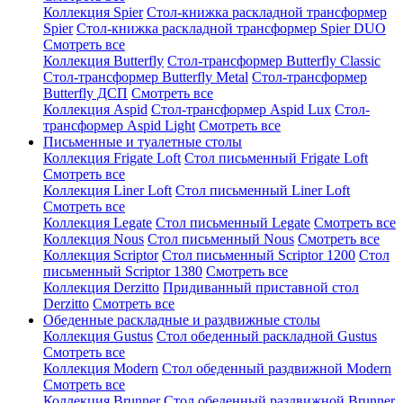
Коллекция Spier
Стол-книжка раскладной трансформер
Spier
Стол-книжка раскладной трансформер Spier DUO
Смотреть все
Коллекция Butterfly
Стол-трансформер Butterfly Classic
Стол-трансформер Butterfly Metal
Стол-трансформер
Butterfly ДСП
Смотреть все
Коллекция Aspid
Стол-трансформер Aspid Lux
Стол-
трансформер Aspid Light
Смотреть все
Письменные и туалетные столы
Коллекция Frigate Loft
Стол письменный Frigate Loft
Смотреть все
Коллекция Liner Loft
Стол письменный Liner Loft
Смотреть все
Коллекция Legate
Стол письменный Legate
Смотреть все
Коллекция Nous
Стол письменный Nous
Смотреть все
Коллекция Scriptor
Стол письменный Scriptor 1200
Стол
письменный Scriptor 1380
Смотреть все
Коллекция Derzitto
Придиванный приставной стол
Derzitto
Смотреть все
Обеденные раскладные и раздвижные столы
Коллекция Gustus
Стол обеденный раскладной Gustus
Смотреть все
Коллекция Modern
Стол обеденный раздвижной Modern
Смотреть все
Коллекция Brunner
Стол обеденный раздвижной Brunner