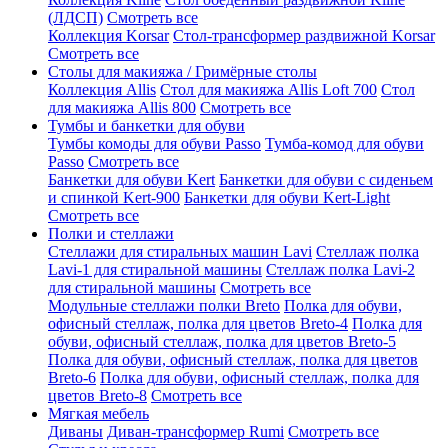
(ЛДСП)
Смотреть все
Коллекция Korsar
Стол-трансформер раздвижной Korsar
Смотреть все
Столы для макияжа / Гримёрные столы
Коллекция Allis
Стол для макияжа Allis Loft 700
Стол
для макияжа Allis 800
Смотреть все
Тумбы и банкетки для обуви
Тумбы комоды для обуви Passo
Тумба-комод для обуви
Passo
Смотреть все
Банкетки для обуви Kert
Банкетки для обуви с сиденьем
и спинкой Kert-900
Банкетки для обуви Kert-Light
Смотреть все
Полки и стеллажи
Стеллажи для стиральных машин Lavi
Стеллаж полка
Lavi-1 для стиральной машины
Стеллаж полка Lavi-2
для стиральной машины
Смотреть все
Модульные стеллажи полки Breto
Полка для обуви,
офисный стеллаж, полка для цветов Breto-4
Полка для
обуви, офисный стеллаж, полка для цветов Breto-5
Полка для обуви, офисный стеллаж, полка для цветов
Breto-6
Полка для обуви, офисный стеллаж, полка для
цветов Breto-8
Смотреть все
Мягкая мебель
Диваны
Диван-трансформер Rumi
Смотреть все