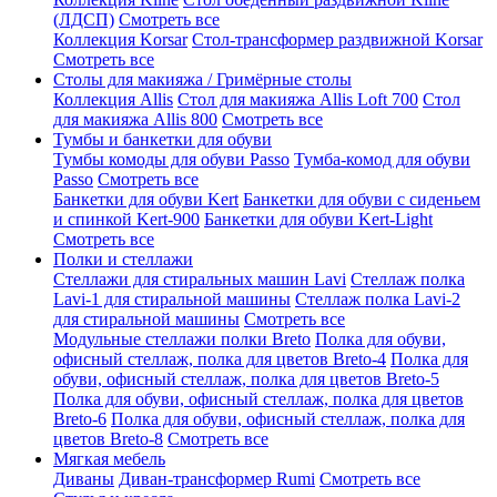
(ЛДСП)
Смотреть все
Коллекция Korsar
Стол-трансформер раздвижной Korsar
Смотреть все
Столы для макияжа / Гримёрные столы
Коллекция Allis
Стол для макияжа Allis Loft 700
Стол
для макияжа Allis 800
Смотреть все
Тумбы и банкетки для обуви
Тумбы комоды для обуви Passo
Тумба-комод для обуви
Passo
Смотреть все
Банкетки для обуви Kert
Банкетки для обуви с сиденьем
и спинкой Kert-900
Банкетки для обуви Kert-Light
Смотреть все
Полки и стеллажи
Стеллажи для стиральных машин Lavi
Стеллаж полка
Lavi-1 для стиральной машины
Стеллаж полка Lavi-2
для стиральной машины
Смотреть все
Модульные стеллажи полки Breto
Полка для обуви,
офисный стеллаж, полка для цветов Breto-4
Полка для
обуви, офисный стеллаж, полка для цветов Breto-5
Полка для обуви, офисный стеллаж, полка для цветов
Breto-6
Полка для обуви, офисный стеллаж, полка для
цветов Breto-8
Смотреть все
Мягкая мебель
Диваны
Диван-трансформер Rumi
Смотреть все