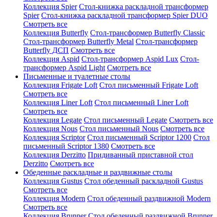
Коллекция Spier
Стол-книжка раскладной трансформер
Spier
Стол-книжка раскладной трансформер Spier DUO
Смотреть все
Коллекция Butterfly
Стол-трансформер Butterfly Classic
Стол-трансформер Butterfly Metal
Стол-трансформер
Butterfly ДСП
Смотреть все
Коллекция Aspid
Стол-трансформер Aspid Lux
Стол-
трансформер Aspid Light
Смотреть все
Письменные и туалетные столы
Коллекция Frigate Loft
Стол письменный Frigate Loft
Смотреть все
Коллекция Liner Loft
Стол письменный Liner Loft
Смотреть все
Коллекция Legate
Стол письменный Legate
Смотреть все
Коллекция Nous
Стол письменный Nous
Смотреть все
Коллекция Scriptor
Стол письменный Scriptor 1200
Стол
письменный Scriptor 1380
Смотреть все
Коллекция Derzitto
Придиванный приставной стол
Derzitto
Смотреть все
Обеденные раскладные и раздвижные столы
Коллекция Gustus
Стол обеденный раскладной Gustus
Смотреть все
Коллекция Modern
Стол обеденный раздвижной Modern
Смотреть все
Коллекция Brunner
Стол обеденный раздвижной Brunner