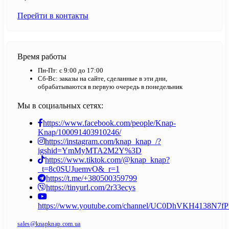
Перейти в контакты
Время работы
Пн-Пт: с 9:00 до 17:00
Сб-Вс: заказы на сайте, сделанные в эти дни,
обрабатываются в первую очередь в понедельник
Мы в социальных сетях:
https://www.facebook.com/people/Knap-
Knap/100091403910246/
https://instagram.com/knap_knap_/?
igshid=YmMyMTA2M2Y%3D
https://www.tiktok.com/@knap_knap?
_t=8c0SUJuemvO&_r=1
https://t.me/+380500359799
https://tinyurl.com/2r33ecys
https://www.youtube.com/channel/UC0DhVKH4138N7
sales@knapknap.com.ua