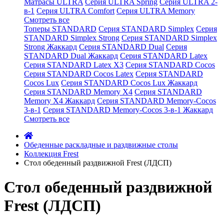
Матрасы ULTRA
Серия ULTRA Spring
Серия ULTRA 2-
в-1
Серия ULTRA Comfort
Серия ULTRA Memory
Смотреть все
Топеры STANDARD
Серия STANDARD Simplex
Серия
STANDARD Simplex Strong
Серия STANDARD Simplex
Strong Жаккард
Серия STANDARD Dual
Серия
STANDARD Dual Жаккард
Серия STANDARD Latex
Серия STANDARD Latex X3
Серия STANDARD Cocos
Серия STANDARD Cocos Latex
Серия STANDARD
Cocos Lux
Серия STANDARD Cocos Lux Жаккард
Серия STANDARD Memory X4
Серия STANDARD
Memory X4 Жаккард
Серия STANDARD Memory-Cocos
3-в-1
Серия STANDARD Memory-Cocos 3-в-1 Жаккард
Смотреть все
Обеденные раскладные и раздвижные столы
Коллекция Frest
Стол обеденный раздвижной Frest (ЛДСП)
Стол обеденный раздвижной
Frest (ЛДСП)