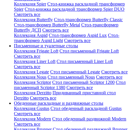
Коллекция Spier
Стол-книжка раскладной трансформер
Spier
Стол-книжка раскладной трансформер Spier DUO
Смотреть все
Коллекция Butterfly
Стол-трансформер Butterfly Classic
Стол-трансформер Butterfly Metal
Стол-трансформер
Butterfly ДСП
Смотреть все
Коллекция Aspid
Стол-трансформер Aspid Lux
Стол-
трансформер Aspid Light
Смотреть все
Письменные и туалетные столы
Коллекция Frigate Loft
Стол письменный Frigate Loft
Смотреть все
Коллекция Liner Loft
Стол письменный Liner Loft
Смотреть все
Коллекция Legate
Стол письменный Legate
Смотреть все
Коллекция Nous
Стол письменный Nous
Смотреть все
Коллекция Scriptor
Стол письменный Scriptor 1200
Стол
письменный Scriptor 1380
Смотреть все
Коллекция Derzitto
Придиванный приставной стол
Derzitto
Смотреть все
Обеденные раскладные и раздвижные столы
Коллекция Gustus
Стол обеденный раскладной Gustus
Смотреть все
Коллекция Modern
Стол обеденный раздвижной Modern
Смотреть все
Коллекция Brunner
Стол обеденный раздвижной Brunner