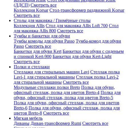
(ЛДСП)
Смотреть все
Коллекция Korsar
Стол-трансформер раздвижной Korsar
Смотреть все
Столы для макияжа / Гримёрные столы
Коллекция Allis
Стол для макияжа Allis Loft 700
Стол
для макияжа Allis 800
Смотреть все
Тумбы и банкетки для обуви
Тумбы комоды для обуви Passo
Тумба-комод для обуви
Passo
Смотреть все
Банкетки для обуви Kert
Банкетки для обуви с сиденьем
и спинкой Kert-900
Банкетки для обуви Kert-Light
Смотреть все
Полки и стеллажи
Стеллажи для стиральных машин Lavi
Стеллаж полка
Lavi-1 для стиральной машины
Стеллаж полка Lavi-2
для стиральной машины
Смотреть все
Модульные стеллажи полки Breto
Полка для обуви,
офисный стеллаж, полка для цветов Breto-4
Полка для
обуви, офисный стеллаж, полка для цветов Breto-5
Полка для обуви, офисный стеллаж, полка для цветов
Breto-6
Полка для обуви, офисный стеллаж, полка для
цветов Breto-8
Смотреть все
Мягкая мебель
Диваны
Диван-трансформер Rumi
Смотреть все