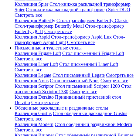
Коллекция Spier
Стол-книжка раскладной трансформер
Spier
Стол-книжка раскладной трансформер Spier DUO
Смотреть все
Коллекция Butterfly
Стол-трансформер Butterfly Classic
Стол-трансформер Butterfly Metal
Стол-трансформер
Butterfly ДСП
Смотреть все
Коллекция Aspid
Стол-трансформер Aspid Lux
Стол-
трансформер Aspid Light
Смотреть все
Письменные и туалетные столы
Коллекция Frigate Loft
Стол письменный Frigate Loft
Смотреть все
Коллекция Liner Loft
Стол письменный Liner Loft
Смотреть все
Коллекция Legate
Стол письменный Legate
Смотреть все
Коллекция Nous
Стол письменный Nous
Смотреть все
Коллекция Scriptor
Стол письменный Scriptor 1200
Стол
письменный Scriptor 1380
Смотреть все
Коллекция Derzitto
Придиванный приставной стол
Derzitto
Смотреть все
Обеденные раскладные и раздвижные столы
Коллекция Gustus
Стол обеденный раскладной Gustus
Смотреть все
Коллекция Modern
Стол обеденный раздвижной Modern
Смотреть все
Коллекция Brunner
Стол обеденный раздвижной Brunner