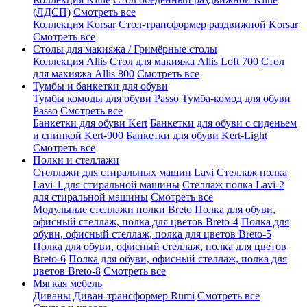
(ЛДСП)
Смотреть все
Коллекция Korsar
Стол-трансформер раздвижной Korsar
Смотреть все
Столы для макияжа / Гримёрные столы
Коллекция Allis
Стол для макияжа Allis Loft 700
Стол
для макияжа Allis 800
Смотреть все
Тумбы и банкетки для обуви
Тумбы комоды для обуви Passo
Тумба-комод для обуви
Passo
Смотреть все
Банкетки для обуви Kert
Банкетки для обуви с сиденьем
и спинкой Kert-900
Банкетки для обуви Kert-Light
Смотреть все
Полки и стеллажи
Стеллажи для стиральных машин Lavi
Стеллаж полка
Lavi-1 для стиральной машины
Стеллаж полка Lavi-2
для стиральной машины
Смотреть все
Модульные стеллажи полки Breto
Полка для обуви,
офисный стеллаж, полка для цветов Breto-4
Полка для
обуви, офисный стеллаж, полка для цветов Breto-5
Полка для обуви, офисный стеллаж, полка для цветов
Breto-6
Полка для обуви, офисный стеллаж, полка для
цветов Breto-8
Смотреть все
Мягкая мебель
Диваны
Диван-трансформер Rumi
Смотреть все