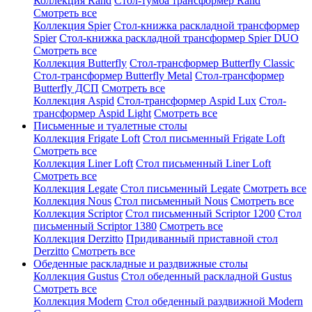
Коллекция Rand
Стол-тумба трансформер Rand
Смотреть все
Коллекция Spier
Стол-книжка раскладной трансформер
Spier
Стол-книжка раскладной трансформер Spier DUO
Смотреть все
Коллекция Butterfly
Стол-трансформер Butterfly Classic
Стол-трансформер Butterfly Metal
Стол-трансформер
Butterfly ДСП
Смотреть все
Коллекция Aspid
Стол-трансформер Aspid Lux
Стол-
трансформер Aspid Light
Смотреть все
Письменные и туалетные столы
Коллекция Frigate Loft
Стол письменный Frigate Loft
Смотреть все
Коллекция Liner Loft
Стол письменный Liner Loft
Смотреть все
Коллекция Legate
Стол письменный Legate
Смотреть все
Коллекция Nous
Стол письменный Nous
Смотреть все
Коллекция Scriptor
Стол письменный Scriptor 1200
Стол
письменный Scriptor 1380
Смотреть все
Коллекция Derzitto
Придиванный приставной стол
Derzitto
Смотреть все
Обеденные раскладные и раздвижные столы
Коллекция Gustus
Стол обеденный раскладной Gustus
Смотреть все
Коллекция Modern
Стол обеденный раздвижной Modern