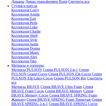
Диваны
Диван-трансформер Rumi
Смотреть все
Стулья и кресла
Коллекция Corey
Коллекция Anette
Коллекция Eari
Коллекция Perla
Коллекция Luke
Коллекция Charlie
Коллекция Shell
Коллекция Style
Коллекция Justin
Коллекция Donna
Коллекция Magic
Коллекция Alex
Коллекция Tiko
Матрасы и топперы
Матрасы PULSON
Серия PULSON 2-в-1
Серия
PULSON Grand Cocos
Серия PULSON Elit Cocos
Серия
PULSON Elit Latex-Cocos
Серия PULSON Bio
Смотреть
все
Матрасы BRAVE
Серия BRAVE Ultra Foam
Серия
BRAVE Foam Cocos
Серия BRAVE Memory
Серия
BRAVE Memory Cocos
Серия BRAVE SPRING Foam
Жаккард
Серия BRAVE SPRING Foam Трикотаж
Серия
BRAVE SPRING 2-в-1
Серия BRAVE SPRING Cocos