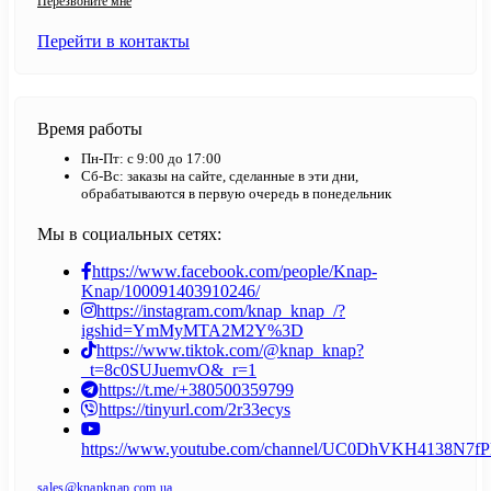
Перезвоните мне
Перейти в контакты
Время работы
Пн-Пт: с 9:00 до 17:00
Сб-Вс: заказы на сайте, сделанные в эти дни,
обрабатываются в первую очередь в понедельник
Мы в социальных сетях:
https://www.facebook.com/people/Knap-
Knap/100091403910246/
https://instagram.com/knap_knap_/?
igshid=YmMyMTA2M2Y%3D
https://www.tiktok.com/@knap_knap?
_t=8c0SUJuemvO&_r=1
https://t.me/+380500359799
https://tinyurl.com/2r33ecys
https://www.youtube.com/channel/UC0DhVKH4138N7
sales@knapknap.com.ua