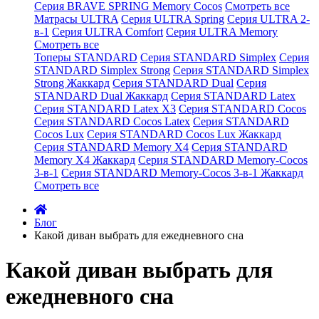
Серия BRAVE SPRING Memory Cocos
Смотреть все
Матрасы ULTRA
Серия ULTRA Spring
Серия ULTRA 2-
в-1
Серия ULTRA Comfort
Серия ULTRA Memory
Смотреть все
Топеры STANDARD
Серия STANDARD Simplex
Серия
STANDARD Simplex Strong
Серия STANDARD Simplex
Strong Жаккард
Серия STANDARD Dual
Серия
STANDARD Dual Жаккард
Серия STANDARD Latex
Серия STANDARD Latex X3
Серия STANDARD Cocos
Серия STANDARD Cocos Latex
Серия STANDARD
Cocos Lux
Серия STANDARD Cocos Lux Жаккард
Серия STANDARD Memory X4
Серия STANDARD
Memory X4 Жаккард
Серия STANDARD Memory-Cocos
3-в-1
Серия STANDARD Memory-Cocos 3-в-1 Жаккард
Смотреть все
Блог
Какой диван выбрать для ежедневного сна
Какой диван выбрать для
ежедневного сна