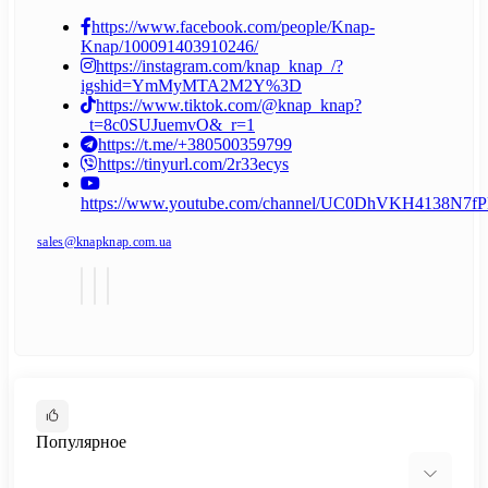
https://www.facebook.com/people/Knap-
Knap/100091403910246/
https://instagram.com/knap_knap_/?
igshid=YmMyMTA2M2Y%3D
https://www.tiktok.com/@knap_knap?
_t=8c0SUJuemvO&_r=1
https://t.me/+380500359799
https://tinyurl.com/2r33ecys
https://www.youtube.com/channel/UC0DhVKH4138N7
sales@knapknap.com.ua
Популярное