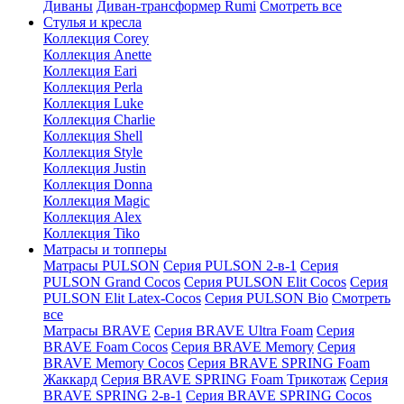
Диваны
Диван-трансформер Rumi
Смотреть все
Стулья и кресла
Коллекция Corey
Коллекция Anette
Коллекция Eari
Коллекция Perla
Коллекция Luke
Коллекция Charlie
Коллекция Shell
Коллекция Style
Коллекция Justin
Коллекция Donna
Коллекция Magic
Коллекция Alex
Коллекция Tiko
Матрасы и топперы
Матрасы PULSON
Серия PULSON 2-в-1
Серия
PULSON Grand Cocos
Серия PULSON Elit Cocos
Серия
PULSON Elit Latex-Cocos
Серия PULSON Bio
Смотреть
все
Матрасы BRAVE
Серия BRAVE Ultra Foam
Серия
BRAVE Foam Cocos
Серия BRAVE Memory
Серия
BRAVE Memory Cocos
Серия BRAVE SPRING Foam
Жаккард
Серия BRAVE SPRING Foam Трикотаж
Серия
BRAVE SPRING 2-в-1
Серия BRAVE SPRING Cocos