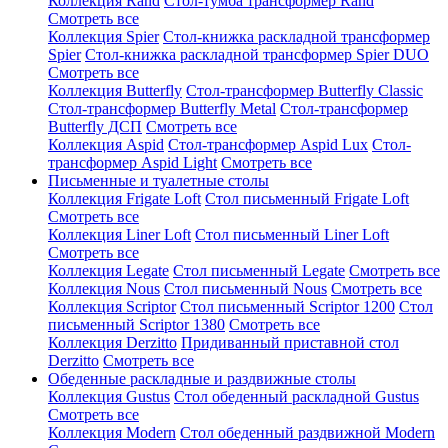
Коллекция Rand
Стол-тумба трансформер Rand
Смотреть все
Коллекция Spier
Стол-книжка раскладной трансформер
Spier
Стол-книжка раскладной трансформер Spier DUO
Смотреть все
Коллекция Butterfly
Стол-трансформер Butterfly Classic
Стол-трансформер Butterfly Metal
Стол-трансформер
Butterfly ДСП
Смотреть все
Коллекция Aspid
Стол-трансформер Aspid Lux
Стол-
трансформер Aspid Light
Смотреть все
Письменные и туалетные столы
Коллекция Frigate Loft
Стол письменный Frigate Loft
Смотреть все
Коллекция Liner Loft
Стол письменный Liner Loft
Смотреть все
Коллекция Legate
Стол письменный Legate
Смотреть все
Коллекция Nous
Стол письменный Nous
Смотреть все
Коллекция Scriptor
Стол письменный Scriptor 1200
Стол
письменный Scriptor 1380
Смотреть все
Коллекция Derzitto
Придиванный приставной стол
Derzitto
Смотреть все
Обеденные раскладные и раздвижные столы
Коллекция Gustus
Стол обеденный раскладной Gustus
Смотреть все
Коллекция Modern
Стол обеденный раздвижной Modern