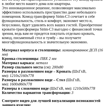
в любое место вашего дома или квартиры.
Это инновационное решение, позволяющее максимально
эффективно использовать пространство даже небольшого
помещения. Комод-трансформер Sirim-C3 сочетает в себе
функциональность, стиль и комфорт, экономит место и,
безусловно, будет удивлять всех ваших гостей. Приобретение
кровати-трансформера Sirim-C3 выгодно с финансовой точки
зрения, ведь вам не придется покупать отдельно кровать,
комод, письменный стол и тумбу – вы получаете
многофункциональность и значительную экономию.
Материал корпуса и столешницы:
ламинированное ДСП (16
мм)
Кромка столешницы
:
ПВХ 2 мм
Материал каркаса
:
металл
Размер спального места
(см):
200х80
Размеры в разложенном виде
–
Кровать
(ШхГхВ,
мм):
1210х2160х778
Размеры в разложенном виде – Стол
(ШхГхВ,
мм):
1600х860х778
Размеры в сложенном виде
(ШхГхВ, мм):
1210х500х778
Количество вариантов трансформации:
3
Смотрите видео для лучшей визуализации возможностей
данного изделия: