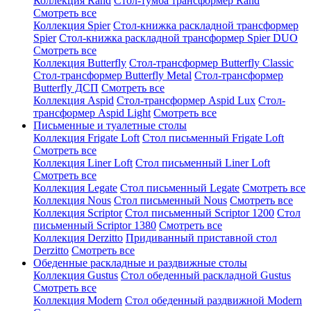
Коллекция Rand
Стол-тумба трансформер Rand
Смотреть все
Коллекция Spier
Стол-книжка раскладной трансформер
Spier
Стол-книжка раскладной трансформер Spier DUO
Смотреть все
Коллекция Butterfly
Стол-трансформер Butterfly Classic
Стол-трансформер Butterfly Metal
Стол-трансформер
Butterfly ДСП
Смотреть все
Коллекция Aspid
Стол-трансформер Aspid Lux
Стол-
трансформер Aspid Light
Смотреть все
Письменные и туалетные столы
Коллекция Frigate Loft
Стол письменный Frigate Loft
Смотреть все
Коллекция Liner Loft
Стол письменный Liner Loft
Смотреть все
Коллекция Legate
Стол письменный Legate
Смотреть все
Коллекция Nous
Стол письменный Nous
Смотреть все
Коллекция Scriptor
Стол письменный Scriptor 1200
Стол
письменный Scriptor 1380
Смотреть все
Коллекция Derzitto
Придиванный приставной стол
Derzitto
Смотреть все
Обеденные раскладные и раздвижные столы
Коллекция Gustus
Стол обеденный раскладной Gustus
Смотреть все
Коллекция Modern
Стол обеденный раздвижной Modern