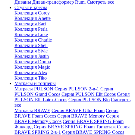
Диваны
Диван-трансформер Rumi
Смотреть все
Стулья и кресла
Коллекция Corey
Коллекция Anette
Коллекция Eari
Коллекция Perla
Коллекция Luke
Коллекция Charlie
Коллекция Shell
Коллекция Style
Коллекция Justin
Коллекция Donna
Коллекция Magic
Коллекция Alex
Коллекция Tiko
Матрасы и топперы
Матрасы PULSON
Серия PULSON 2-в-1
Серия
PULSON Grand Cocos
Серия PULSON Elit Cocos
Серия
PULSON Elit Latex-Cocos
Серия PULSON Bio
Смотреть
все
Матрасы BRAVE
Серия BRAVE Ultra Foam
Серия
BRAVE Foam Cocos
Серия BRAVE Memory
Серия
BRAVE Memory Cocos
Серия BRAVE SPRING Foam
Жаккард
Серия BRAVE SPRING Foam Трикотаж
Серия
BRAVE SPRING 2-в-1
Серия BRAVE SPRING Cocos