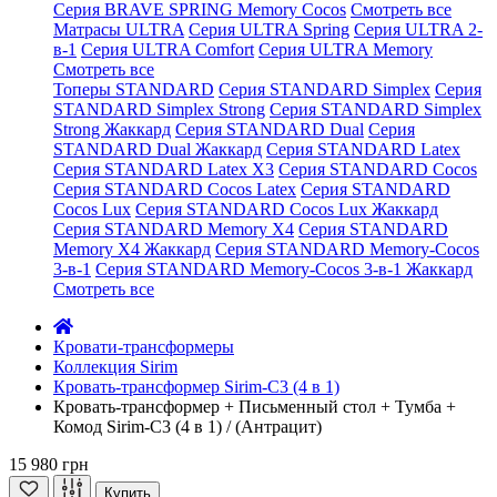
Серия BRAVE SPRING Memory Cocos
Смотреть все
Матрасы ULTRA
Серия ULTRA Spring
Серия ULTRA 2-
в-1
Серия ULTRA Comfort
Серия ULTRA Memory
Смотреть все
Топеры STANDARD
Серия STANDARD Simplex
Серия
STANDARD Simplex Strong
Серия STANDARD Simplex
Strong Жаккард
Серия STANDARD Dual
Серия
STANDARD Dual Жаккард
Серия STANDARD Latex
Серия STANDARD Latex X3
Серия STANDARD Cocos
Серия STANDARD Cocos Latex
Серия STANDARD
Cocos Lux
Серия STANDARD Cocos Lux Жаккард
Серия STANDARD Memory X4
Серия STANDARD
Memory X4 Жаккард
Серия STANDARD Memory-Cocos
3-в-1
Серия STANDARD Memory-Cocos 3-в-1 Жаккард
Смотреть все
Кровати-трансформеры
Коллекция Sirim
Кровать-трансформер Sirim-C3 (4 в 1)
Кровать-трансформер + Письменный стол + Тумба +
Комод Sirim-C3 (4 в 1) / (Антрацит)
15 980 грн
Купить