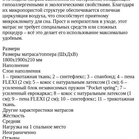
гипоаллергенными и экологическими свойствами. Благодаря
их микропористой структуре обеспечивается отличная
циркуляция воздуха, что способствует приятному
микроклимату для сна. Прост и неприхотлив в уходе, этот
матрас не требует специальных средств или сложных
процедур – всё это делает его использование максимально
удобным.
Размери
Размеры матраса/топпера (ШхДхВ)
1800х1900х210 мм
Наполнение
Слои наполнения
1 – трикотажная ткань; 2 – синтефлекс; 3 – спанбонд; 4 – пена
FLEXI (2 см); 5 – кокос с натуральным латексом (1 см); 6 –
усиленный блок независимых пружин "Pocket spring"; 7 –
усиленный еврокаркас; 8 – кокос с натуральным латексом (1
см); 9 – пена FLEXI (2 см); 10 – синтефлекс; 11 – трикотажная
ткань.
Другие характеристики матрасов
Жёсткость
Средняя
Нагрузка на 1 спальное место
Неограниченно
Отзывы