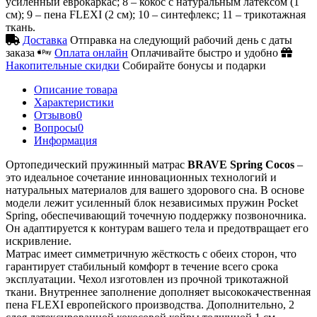
усиленный еврокаркас; 8 – кокос с натуральным латексом (1
см); 9 – пена FLEXI (2 см); 10 – синтефлекс; 11 – трикотажная
ткань.
Доставка
Отправка на следующий рабочий день с даты
заказа
Оплата онлайн
Оплачивайте быстро и удобно
Накопительные скидки
Собирайте бонусы и подарки
Описание товара
Характеристики
Отзывов
0
Вопросы
0
Информация
Ортопедический пружинный матрас
BRAVE Spring Cocos
–
это идеальное сочетание инновационных технологий и
натуральных материалов для вашего здорового сна. В основе
модели лежит усиленный блок независимых пружин Pocket
Spring, обеспечивающий точечную поддержку позвоночника.
Он адаптируется к контурам вашего тела и предотвращает его
искривление.
Матрас имеет симметричную жёсткость с обеих сторон, что
гарантирует стабильный комфорт в течение всего срока
эксплуатации. Чехол изготовлен из прочной трикотажной
ткани. Внутреннее заполнение дополняет высококачественная
пена FLEXI европейского производства. Дополнительно, 2