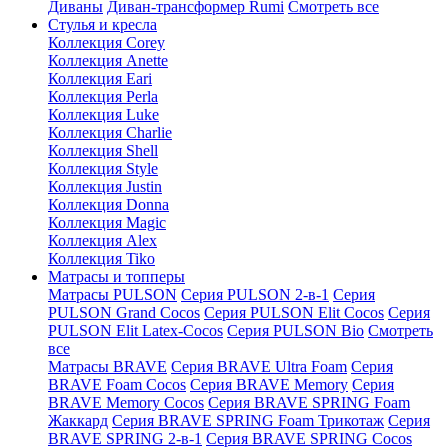
Диваны
Диван-трансформер Rumi
Смотреть все
Стулья и кресла
Коллекция Corey
Коллекция Anette
Коллекция Eari
Коллекция Perla
Коллекция Luke
Коллекция Charlie
Коллекция Shell
Коллекция Style
Коллекция Justin
Коллекция Donna
Коллекция Magic
Коллекция Alex
Коллекция Tiko
Матрасы и топперы
Матрасы PULSON
Серия PULSON 2-в-1
Серия
PULSON Grand Cocos
Серия PULSON Elit Cocos
Серия
PULSON Elit Latex-Cocos
Серия PULSON Bio
Смотреть
все
Матрасы BRAVE
Серия BRAVE Ultra Foam
Серия
BRAVE Foam Cocos
Серия BRAVE Memory
Серия
BRAVE Memory Cocos
Серия BRAVE SPRING Foam
Жаккард
Серия BRAVE SPRING Foam Трикотаж
Серия
BRAVE SPRING 2-в-1
Серия BRAVE SPRING Cocos