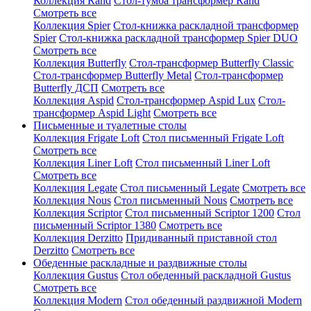
Коллекция Rand
Стол-тумба трансформер Rand
Смотреть все
Коллекция Spier
Стол-книжка раскладной трансформер
Spier
Стол-книжка раскладной трансформер Spier DUO
Смотреть все
Коллекция Butterfly
Стол-трансформер Butterfly Classic
Стол-трансформер Butterfly Metal
Стол-трансформер
Butterfly ДСП
Смотреть все
Коллекция Aspid
Стол-трансформер Aspid Lux
Стол-
трансформер Aspid Light
Смотреть все
Письменные и туалетные столы
Коллекция Frigate Loft
Стол письменный Frigate Loft
Смотреть все
Коллекция Liner Loft
Стол письменный Liner Loft
Смотреть все
Коллекция Legate
Стол письменный Legate
Смотреть все
Коллекция Nous
Стол письменный Nous
Смотреть все
Коллекция Scriptor
Стол письменный Scriptor 1200
Стол
письменный Scriptor 1380
Смотреть все
Коллекция Derzitto
Придиванный приставной стол
Derzitto
Смотреть все
Обеденные раскладные и раздвижные столы
Коллекция Gustus
Стол обеденный раскладной Gustus
Смотреть все
Коллекция Modern
Стол обеденный раздвижной Modern