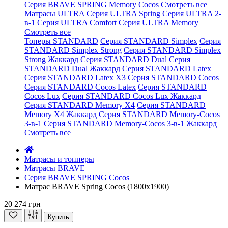
Серия BRAVE SPRING Memory Cocos
Смотреть все
Матрасы ULTRA
Серия ULTRA Spring
Серия ULTRA 2-
в-1
Серия ULTRA Comfort
Серия ULTRA Memory
Смотреть все
Топеры STANDARD
Серия STANDARD Simplex
Серия
STANDARD Simplex Strong
Серия STANDARD Simplex
Strong Жаккард
Серия STANDARD Dual
Серия
STANDARD Dual Жаккард
Серия STANDARD Latex
Серия STANDARD Latex X3
Серия STANDARD Cocos
Серия STANDARD Cocos Latex
Серия STANDARD
Cocos Lux
Серия STANDARD Cocos Lux Жаккард
Серия STANDARD Memory X4
Серия STANDARD
Memory X4 Жаккард
Серия STANDARD Memory-Cocos
3-в-1
Серия STANDARD Memory-Cocos 3-в-1 Жаккард
Смотреть все
Матрасы и топперы
Матрасы BRAVE
Серия BRAVE SPRING Cocos
Матрас BRAVE Spring Cocos (1800x1900)
20 274 грн
Купить