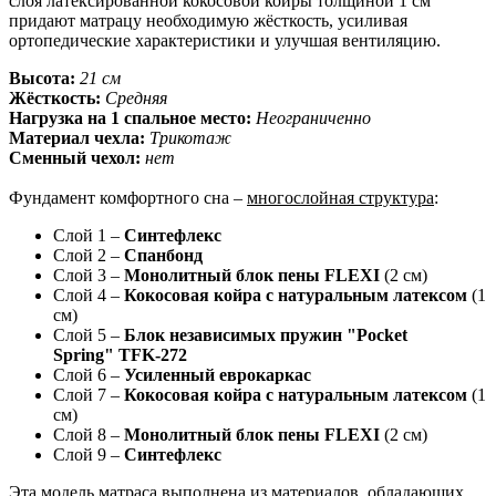
слоя латексированной кокосовой койры толщиной 1 см
придают матрацу необходимую жёсткость, усиливая
ортопедические характеристики и улучшая вентиляцию.
Высота:
21 см
Жёсткость:
Средняя
Нагрузка на 1 спальное место:
Неограниченно
Материал чехла:
Трикотаж
Сменный чехол:
нет
Фундамент комфортного сна –
многослойная структура
:
Слой 1 –
Синтефлекс
Слой 2 –
Спанбонд
Слой 3 –
Монолитный блок пены FLEXI
(2 см)
Слой 4 –
Кокосовая койра с натуральным латексом
(1
см)
Слой 5 –
Блок независимых пружин "Pocket
Spring" TFK-272
Слой 6 –
Усиленный еврокаркас
Слой 7 –
Кокосовая койра с натуральным латексом
(1
см)
Слой 8 –
Монолитный блок пены FLEXI
(2 см)
Слой 9 –
Синтефлекс
Эта модель матраса выполнена из материалов, обладающих