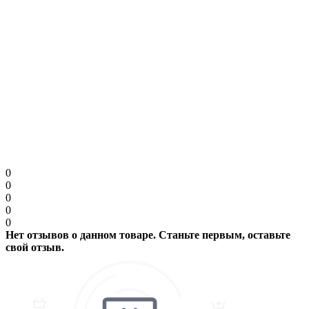
Примечание:
HTML разметка не поддерживается! Используйте обычный
текст.
Продолжить
0
0
0
0
0
Нет отзывов о данном товаре. Станьте первым, оставьте
свой отзыв.