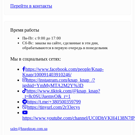
Перейти в контакты
Время работы
Пн-Пт: с 9:00 до 17:00
Сб-Вс: заказы на сайте, сделанные в эти дни,
обрабатываются в первую очередь в понедельник
Мы в социальных сетях:
https://www.facebook.com/people/Knap-
Knap/100091403910246/
https://instagram.com/knap_knap_/?
igshid=YmMyMTA2M2Y%3D
https://www.tiktok.com/@knap_knap?
_t=8c0SUJuemvO&_r=1
https://t.me/+380500359799
https://tinyurl.com/2r33ecys
https://www.youtube.com/channel/UC0DhVKH4138N7
sales@knapknap.com.ua