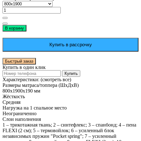
В корзину
Купить в рассрочку
Быстрый заказ
Купить в один клик
Купить
Характеристики:
(смотреть все)
Размеры матраса/топпера (ШхДхВ)
800х1900х190 мм
Жёсткость
Средняя
Нагрузка на 1 спальное место
Неограниченно
Слои наполнения
1 – трикотажная ткань; 2 – синтефлекс; 3 – спанбонд; 4 – пена
FLEXI (2 см); 5 – термовойлок; 6 – усиленный блок
независимых пружин "Pocket spring"; 7 – усиленный