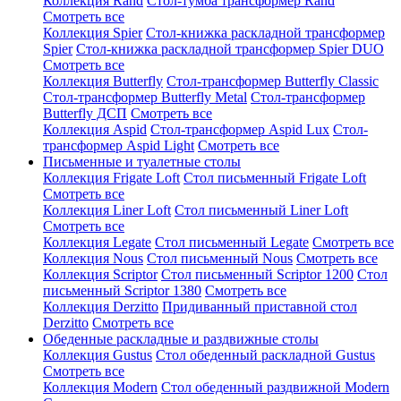
Коллекция Rand
Стол-тумба трансформер Rand
Смотреть все
Коллекция Spier
Стол-книжка раскладной трансформер
Spier
Стол-книжка раскладной трансформер Spier DUO
Смотреть все
Коллекция Butterfly
Стол-трансформер Butterfly Classic
Стол-трансформер Butterfly Metal
Стол-трансформер
Butterfly ДСП
Смотреть все
Коллекция Aspid
Стол-трансформер Aspid Lux
Стол-
трансформер Aspid Light
Смотреть все
Письменные и туалетные столы
Коллекция Frigate Loft
Стол письменный Frigate Loft
Смотреть все
Коллекция Liner Loft
Стол письменный Liner Loft
Смотреть все
Коллекция Legate
Стол письменный Legate
Смотреть все
Коллекция Nous
Стол письменный Nous
Смотреть все
Коллекция Scriptor
Стол письменный Scriptor 1200
Стол
письменный Scriptor 1380
Смотреть все
Коллекция Derzitto
Придиванный приставной стол
Derzitto
Смотреть все
Обеденные раскладные и раздвижные столы
Коллекция Gustus
Стол обеденный раскладной Gustus
Смотреть все
Коллекция Modern
Стол обеденный раздвижной Modern