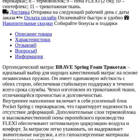
еврокаркас; 8 – термовойлок; 9 – пена FLEXI (2 см); 10 –
синтефлекс; 11 – трикотажная ткань.
Доставка
Отправка на следующий рабочий день с даты
заказа
Оплата онлайн
Оплачивайте быстро и удобно
Накопительные скидки
Собирайте бонусы и подарки
Описание товара
Характеристики
Отзывов
0
Вопросы
0
Информация
Ортопедический матрас
BRAVE Spring Foam Трикотаж
–
идеальный выбор для ищущих качественный матрас на основе
независимых пружин. Он имеет одинаковую жёсткость с
обеих сторон, обеспечивая стабильную поддержку в течение
всего срока службы. Чехол изготовлен из трикотажной ткани,
отличающейся прочностью и долговечностью.
Внутреннее наполнение включает в себя усиленный блок
Pocket Spring с еврокаркасом, что гарантирует надежность и
отсутствие деформаций. Дополнительные слои термовойлока
и высококачественной пены европейского производства
FLEXI обеспечивают оптимальную циркуляцию воздуха и
комфорт. За матрасом легко ухаживать, он выдерживает
значительные нагрузки, а его гипоаллергенные материалы