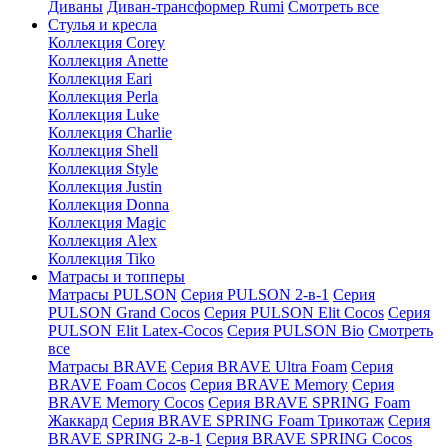
Диваны
Диван-трансформер Rumi
Смотреть все
Стулья и кресла
Коллекция Corey
Коллекция Anette
Коллекция Eari
Коллекция Perla
Коллекция Luke
Коллекция Charlie
Коллекция Shell
Коллекция Style
Коллекция Justin
Коллекция Donna
Коллекция Magic
Коллекция Alex
Коллекция Tiko
Матрасы и топперы
Матрасы PULSON
Серия PULSON 2-в-1
Серия
PULSON Grand Cocos
Серия PULSON Elit Cocos
Серия
PULSON Elit Latex-Cocos
Серия PULSON Bio
Смотреть
все
Матрасы BRAVE
Серия BRAVE Ultra Foam
Серия
BRAVE Foam Cocos
Серия BRAVE Memory
Серия
BRAVE Memory Cocos
Серия BRAVE SPRING Foam
Жаккард
Серия BRAVE SPRING Foam Трикотаж
Серия
BRAVE SPRING 2-в-1
Серия BRAVE SPRING Cocos