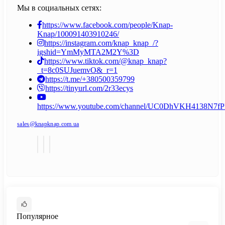
Мы в социальных сетях:
https://www.facebook.com/people/Knap-
Knap/100091403910246/
https://instagram.com/knap_knap_/?
igshid=YmMyMTA2M2Y%3D
https://www.tiktok.com/@knap_knap?
_t=8c0SUJuemvO&_r=1
https://t.me/+380500359799
https://tinyurl.com/2r33ecys
https://www.youtube.com/channel/UC0DhVKH4138N7
sales@knapknap.com.ua
Популярное