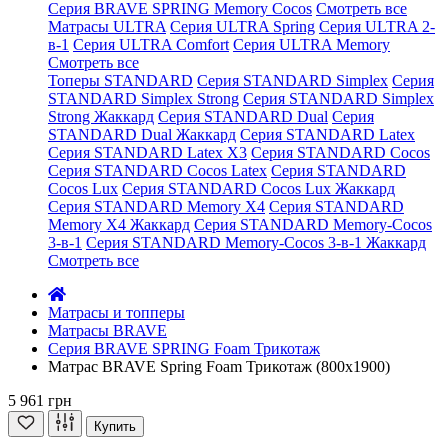
Серия BRAVE SPRING Memory Cocos
Смотреть все
Матрасы ULTRA
Серия ULTRA Spring
Серия ULTRA 2-
в-1
Серия ULTRA Comfort
Серия ULTRA Memory
Смотреть все
Топеры STANDARD
Серия STANDARD Simplex
Серия
STANDARD Simplex Strong
Серия STANDARD Simplex
Strong Жаккард
Серия STANDARD Dual
Серия
STANDARD Dual Жаккард
Серия STANDARD Latex
Серия STANDARD Latex X3
Серия STANDARD Cocos
Серия STANDARD Cocos Latex
Серия STANDARD
Cocos Lux
Серия STANDARD Cocos Lux Жаккард
Серия STANDARD Memory X4
Серия STANDARD
Memory X4 Жаккард
Серия STANDARD Memory-Cocos
3-в-1
Серия STANDARD Memory-Cocos 3-в-1 Жаккард
Смотреть все
Матрасы и топперы
Матрасы BRAVE
Серия BRAVE SPRING Foam Трикотаж
Матрас BRAVE Spring Foam Трикотаж (800x1900)
5 961 грн
Купить