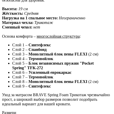
безопасны для здоровья.
Высота:
19 см
Жёсткость:
Средняя
Нагрузка на 1 спальное место:
Неограниченно
Материал чехла:
Трикотаж
Сменный чехол:
нет
Основа комфорта –
многослойная структура
:
Слой 1 –
Синтефлекс
Слой 2 –
Спанбонд
Слой 3 –
Монолитный блок пены FLEXI
(2 см)
Слой 4 –
Термовойлок
Слой 5 –
Блок независимых пружин "Pocket
Spring" TFK-272
Слой 6 –
Усиленный еврокаркас
Слой 7 –
Термовойлок
Слой 8 –
Монолитный блок пены FLEXI
(2 см)
Слой 9 –
Синтефлекс
Уход за матрасом BRAVE Spring Foam Трикотаж чрезвычайно
прост, а широкий выбор размеров позволит подобрать
идеальный вариант для вашей кровати.
Размери