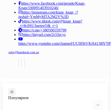
https://www.facebook.com/people/Knap-
Knap/100091403910246/
https://instagram.com/knap_knap_/?
igshid=YmMyMTA2M2Y%3D
https://www.tiktok.com/@knap_knap?
_t=8c0SUJuemvO&_r=1
https://t.me/+380500359799
https://tinyurl.com/2r33ecys
https://www.youtube.com/channel/UC0DhVKH4138N7
sales@knapknap.com.ua
Популярное