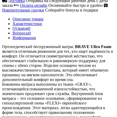
Доставка
Отправка на следующий рабочий день с даты
заказа
Оплата онлайн
Оплачивайте быстро и удобно
Накопительные скидки
Собирайте бонусы и подарки
Описание товара
Характеристики
Отзывов
0
Вопросы
0
Информация
Ортопедический беспружинный матрас
BRAVE Ultra Foam
является отличным решением для тех, кто ищет надёжность и
комфорт. Он отличается симметричной жёсткостью, что
обеспечивает стабильную и равномерную поддержку для
спины с обеих сторон. Изделие оснащено чехлом из
высококачественного трикотажа, который имеет объемную
прошивку на мягком наполнителе. Это обеспечивает
дополнительный комфорт во время сна.
Боковины матраса выполнены из ткани «GRAY»,
отличающейся повышенной износостойкостью, что
значительно продлевает срок службы. Внутренний блок
матраса – это сплошное основание, сформированное из
гипоаллергенной пены «FLEXI» европейского
происхождения. Этот материал, легко адаптирующийся к
форме тела, способствует правильному положению