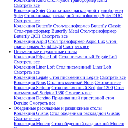
Коллекция Rand
Стол-тумба трансформер Rand
Смотреть все
Коллекция Spier
Стол-книжка раскладной трансформер
Spier
Стол-книжка раскладной трансформер Spier DUO
Смотреть все
Коллекция Butterfly
Стол-трансформер Butterfly Classic
Стол-трансформер Butterfly Metal
Стол-трансформер
Butterfly ДСП
Смотреть все
Коллекция Aspid
Стол-трансформер Aspid Lux
Стол-
трансформер Aspid Light
Смотреть все
Письменные и туалетные столы
Коллекция Frigate Loft
Стол письменный Frigate Loft
Смотреть все
Коллекция Liner Loft
Стол письменный Liner Loft
Смотреть все
Коллекция Legate
Стол письменный Legate
Смотреть все
Коллекция Nous
Стол письменный Nous
Смотреть все
Коллекция Scriptor
Стол письменный Scriptor 1200
Стол
письменный Scriptor 1380
Смотреть все
Коллекция Derzitto
Придиванный приставной стол
Derzitto
Смотреть все
Обеденные раскладные и раздвижные столы
Коллекция Gustus
Стол обеденный раскладной Gustus
Смотреть все
Коллекция Modern
Стол обеденный раздвижной Modern