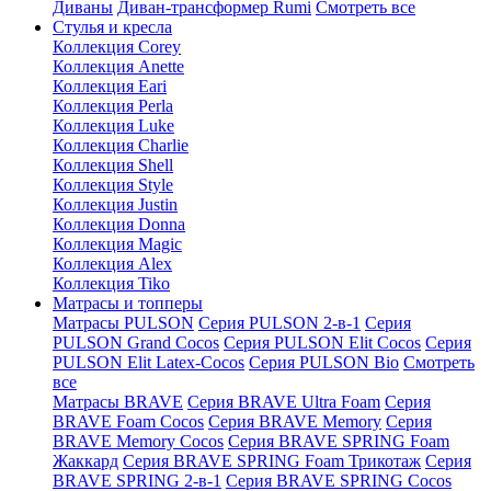
Диваны
Диван-трансформер Rumi
Смотреть все
Стулья и кресла
Коллекция Corey
Коллекция Anette
Коллекция Eari
Коллекция Perla
Коллекция Luke
Коллекция Charlie
Коллекция Shell
Коллекция Style
Коллекция Justin
Коллекция Donna
Коллекция Magic
Коллекция Alex
Коллекция Tiko
Матрасы и топперы
Матрасы PULSON
Серия PULSON 2-в-1
Серия
PULSON Grand Cocos
Серия PULSON Elit Cocos
Серия
PULSON Elit Latex-Cocos
Серия PULSON Bio
Смотреть
все
Матрасы BRAVE
Серия BRAVE Ultra Foam
Серия
BRAVE Foam Cocos
Серия BRAVE Memory
Серия
BRAVE Memory Cocos
Серия BRAVE SPRING Foam
Жаккард
Серия BRAVE SPRING Foam Трикотаж
Серия
BRAVE SPRING 2-в-1
Серия BRAVE SPRING Cocos