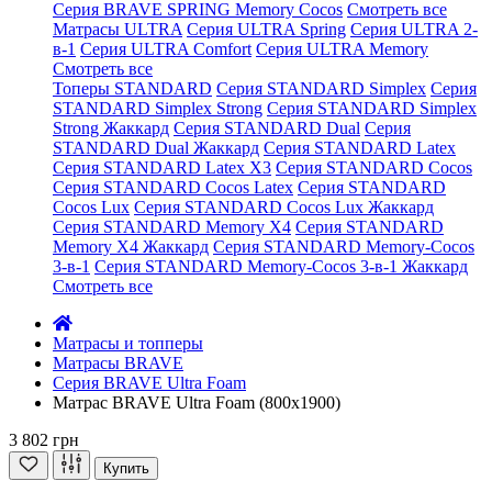
Серия BRAVE SPRING Memory Cocos
Смотреть все
Матрасы ULTRA
Серия ULTRA Spring
Серия ULTRA 2-
в-1
Серия ULTRA Comfort
Серия ULTRA Memory
Смотреть все
Топеры STANDARD
Серия STANDARD Simplex
Серия
STANDARD Simplex Strong
Серия STANDARD Simplex
Strong Жаккард
Серия STANDARD Dual
Серия
STANDARD Dual Жаккард
Серия STANDARD Latex
Серия STANDARD Latex X3
Серия STANDARD Cocos
Серия STANDARD Cocos Latex
Серия STANDARD
Cocos Lux
Серия STANDARD Cocos Lux Жаккард
Серия STANDARD Memory X4
Серия STANDARD
Memory X4 Жаккард
Серия STANDARD Memory-Cocos
3-в-1
Серия STANDARD Memory-Cocos 3-в-1 Жаккард
Смотреть все
Матрасы и топперы
Матрасы BRAVE
Серия BRAVE Ultra Foam
Матрас BRAVE Ultra Foam (800x1900)
3 802 грн
Купить