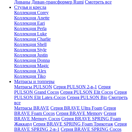
Диваны
Диван-трансформер Rumi
Смотреть все
Стулья и кресла
Коллекция Corey
Коллекция Anette
Коллекция Eari
Коллекция Perla
Коллекция Luke
Коллекция Charlie
Коллекция Shell
Коллекция Style
Коллекция Justin
Коллекция Donna
Коллекция Magic
Коллекция Alex
Коллекция Tiko
Матрасы и топперы
Матрасы PULSON
Серия PULSON 2-в-1
Серия
PULSON Grand Cocos
Серия PULSON Elit Cocos
Серия
PULSON Elit Latex-Cocos
Серия PULSON Bio
Смотреть
все
Матрасы BRAVE
Серия BRAVE Ultra Foam
Серия
BRAVE Foam Cocos
Серия BRAVE Memory
Серия
BRAVE Memory Cocos
Серия BRAVE SPRING Foam
Жаккард
Серия BRAVE SPRING Foam Трикотаж
Серия
BRAVE SPRING 2-в-1
Серия BRAVE SPRING Cocos