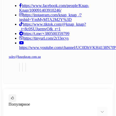
https://www.facebook.com/people/Knap-
Knap/100091403910246/
https://instagram.com/knap_knap_/?
igshid=YmMyMTA2M2Y%3D
https://www.tiktok.com/@knap_knap?
_t=8c0SUJuemvO&_r=1
https://t.me/+380500359799
https://tinyurl.com/2r33ecys
https://www.youtube.com/channel/UC0DhVKH4138N7
sales@knapknap.com.ua
Популярное