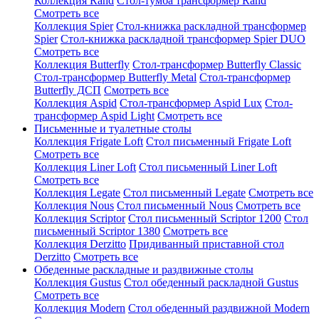
Коллекция Rand
Стол-тумба трансформер Rand
Смотреть все
Коллекция Spier
Стол-книжка раскладной трансформер
Spier
Стол-книжка раскладной трансформер Spier DUO
Смотреть все
Коллекция Butterfly
Стол-трансформер Butterfly Classic
Стол-трансформер Butterfly Metal
Стол-трансформер
Butterfly ДСП
Смотреть все
Коллекция Aspid
Стол-трансформер Aspid Lux
Стол-
трансформер Aspid Light
Смотреть все
Письменные и туалетные столы
Коллекция Frigate Loft
Стол письменный Frigate Loft
Смотреть все
Коллекция Liner Loft
Стол письменный Liner Loft
Смотреть все
Коллекция Legate
Стол письменный Legate
Смотреть все
Коллекция Nous
Стол письменный Nous
Смотреть все
Коллекция Scriptor
Стол письменный Scriptor 1200
Стол
письменный Scriptor 1380
Смотреть все
Коллекция Derzitto
Придиванный приставной стол
Derzitto
Смотреть все
Обеденные раскладные и раздвижные столы
Коллекция Gustus
Стол обеденный раскладной Gustus
Смотреть все
Коллекция Modern
Стол обеденный раздвижной Modern