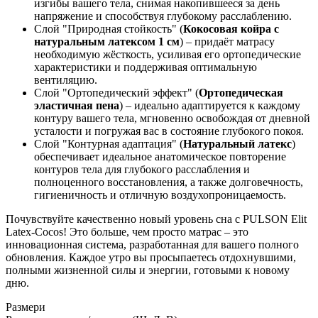
изгибы вашего тела, снимая накопившееся за день
напряжение и способствуя глубокому расслаблению.
Слой "Природная стойкость" (
Кокосовая койра с
натуральным латексом 1 см
) – придаёт матрасу
необходимую жёсткость, усиливая его ортопедические
характеристики и поддерживая оптимальную
вентиляцию.
Слой "Ортопедический эффект" (
Ортопедическая
эластичная пена
) – идеально адаптируется к каждому
контуру вашего тела, мгновенно освобождая от дневной
усталости и погружая вас в состояние глубокого покоя.
Слой "Контурная адаптация" (
Натуральный латекс
)
обеспечивает идеальное анатомическое повторение
контуров тела для глубокого расслабления и
полноценного восстановления, а также долговечность,
гигиеничность и отличную воздухопроницаемость.
Почувствуйте качественно новый уровень сна с PULSON Elit
Latex-Cocos! Это больше, чем просто матрас – это
инновационная система, разработанная для вашего полного
обновления. Каждое утро вы просыпаетесь отдохнувшими,
полными жизненной силы и энергии, готовыми к новому
дню.
Размери