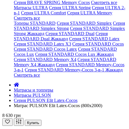
Серия BRAVE SPRING Memory Cocos
Смотреть все
Матрасы ULTRA
Серия ULTRA Spring
Серия ULTRA 2-
в-1
Серия ULTRA Comfort
Серия ULTRA Memory
Смотреть все
Топеры STANDARD
Серия STANDARD Simplex
Серия
STANDARD Simplex Strong
Серия STANDARD Simplex
Strong Жаккард
Серия STANDARD Dual
Серия
STANDARD Dual Жаккард
Серия STANDARD Latex
Серия STANDARD Latex X3
Серия STANDARD Cocos
Серия STANDARD Cocos Latex
Серия STANDARD
Cocos Lux
Серия STANDARD Cocos Lux Жаккард
Серия STANDARD Memory X4
Серия STANDARD
Memory X4 Жаккард
Серия STANDARD Memory-Cocos
3-в-1
Серия STANDARD Memory-Cocos 3-в-1 Жаккард
Смотреть все
Матрасы и топперы
Матрасы PULSON
Серия PULSON Elit Latex-Cocos
Матрас PULSON Elit Latex-Cocos (800x2000)
8 630 грн
Купить