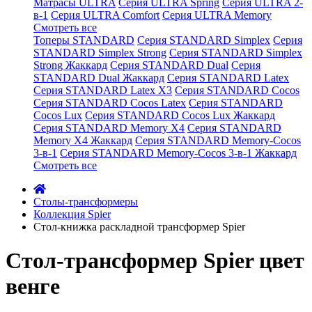
Матрасы ULTRA
Серия ULTRA Spring
Серия ULTRA 2-
в-1
Серия ULTRA Comfort
Серия ULTRA Memory
Смотреть все
Топеры STANDARD
Серия STANDARD Simplex
Серия
STANDARD Simplex Strong
Серия STANDARD Simplex
Strong Жаккард
Серия STANDARD Dual
Серия
STANDARD Dual Жаккард
Серия STANDARD Latex
Серия STANDARD Latex X3
Серия STANDARD Cocos
Серия STANDARD Cocos Latex
Серия STANDARD
Cocos Lux
Серия STANDARD Cocos Lux Жаккард
Серия STANDARD Memory X4
Серия STANDARD
Memory X4 Жаккард
Серия STANDARD Memory-Cocos
3-в-1
Серия STANDARD Memory-Cocos 3-в-1 Жаккард
Смотреть все
Cтолы-трансформеры
Коллекция Spier
Стол-книжка раскладной трансформер Spier
Стол-трансформер Spier цвет
венге