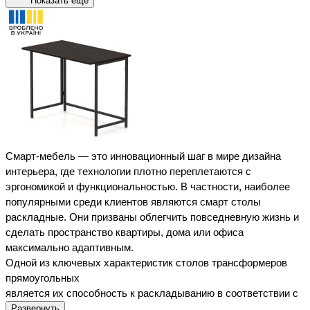
Показать еще
Смарт-мебель — это инновационный шаг в мире дизайна 
интерьера, где технологии плотно переплетаются с 
эргономикой и функциональностью. В частности, наиболее 
популярными среди клиентов являются смарт столы 
раскладные
. Они призваны облегчить повседневную жизнь и 
сделать пространство квартиры, дома или офиса 
максимально адаптивным.
столов трансформеров 
Одной из ключевых характерист
ик 
прямоугольных
является их способность к раскл
адыванию в соответствии с 
изменяющимися потребностями. Это особенно актуально в 
Развернуть