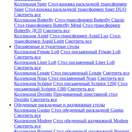
Коллекция Spier
Стол-книжка раскладной трансформер
Spier
Стол-книжка раскладной трансформер Spier DUO
Смотреть все
Коллекция Butterfly
Стол-трансформер Butterfly Classic
Стол-трансформер Butterfly Metal
Стол-трансформер
Butterfly ДСП
Смотреть все
Коллекция Aspid
Стол-трансформер Aspid Lux
Стол-
трансформер Aspid Light
Смотреть все
Письменные и туалетные столы
Коллекция Frigate Loft
Стол письменный Frigate Loft
Смотреть все
Коллекция Liner Loft
Стол письменный Liner Loft
Смотреть все
Коллекция Legate
Стол письменный Legate
Смотреть все
Коллекция Nous
Стол письменный Nous
Смотреть все
Коллекция Scriptor
Стол письменный Scriptor 1200
Стол
письменный Scriptor 1380
Смотреть все
Коллекция Derzitto
Придиванный приставной стол
Derzitto
Смотреть все
Обеденные раскладные и раздвижные столы
Коллекция Gustus
Стол обеденный раскладной Gustus
Смотреть все
Коллекция Modern
Стол обеденный раздвижной Modern
Смотреть все
Коллекция Brunner
Стол обеденный раздвижной Brunner