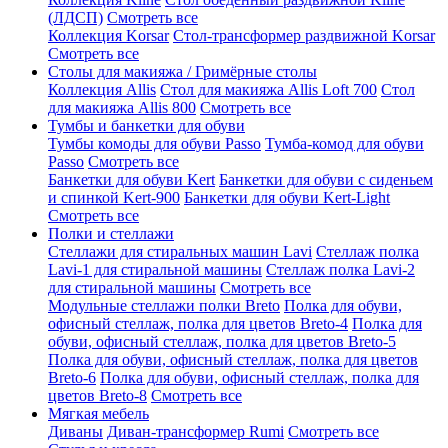
(ЛДСП)
Смотреть все
Коллекция Korsar
Стол-трансформер раздвижной Korsar
Смотреть все
Столы для макияжа / Гримёрные столы
Коллекция Allis
Стол для макияжа Allis Loft 700
Стол
для макияжа Allis 800
Смотреть все
Тумбы и банкетки для обуви
Тумбы комоды для обуви Passo
Тумба-комод для обуви
Passo
Смотреть все
Банкетки для обуви Kert
Банкетки для обуви с сиденьем
и спинкой Kert-900
Банкетки для обуви Kert-Light
Смотреть все
Полки и стеллажи
Стеллажи для стиральных машин Lavi
Стеллаж полка
Lavi-1 для стиральной машины
Стеллаж полка Lavi-2
для стиральной машины
Смотреть все
Модульные стеллажи полки Breto
Полка для обуви,
офисный стеллаж, полка для цветов Breto-4
Полка для
обуви, офисный стеллаж, полка для цветов Breto-5
Полка для обуви, офисный стеллаж, полка для цветов
Breto-6
Полка для обуви, офисный стеллаж, полка для
цветов Breto-8
Смотреть все
Мягкая мебель
Диваны
Диван-трансформер Rumi
Смотреть все