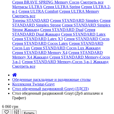
Серия BRAVE SPRING Memory Cocos
Смотреть все
Матрасы ULTRA
Серия ULTRA Spring
Серия ULTRA 2-
в-1
Серия ULTRA Comfort
Серия ULTRA Memory
Смотреть все
Топеры STANDARD
Серия STANDARD Simplex
Серия
STANDARD Simplex Strong
Серия STANDARD Simplex
Strong Жаккард
Серия STANDARD Dual
Серия
STANDARD Dual Жаккард
Серия STANDARD Latex
Серия STANDARD Latex X3
Серия STANDARD Cocos
Серия STANDARD Cocos Latex
Серия STANDARD
Cocos Lux
Серия STANDARD Cocos Lux Жаккард
Серия STANDARD Memory X4
Серия STANDARD
Memory X4 Жаккард
Серия STANDARD Memory-Cocos
3-в-1
Серия STANDARD Memory-Cocos 3-в-1 Жаккард
Смотреть все
Обеденные раскладные и раздвижные столы
Коллекция Twistar-Grayt
Стол обеденный раздвижной Grayt (ЛДСП)
Стол обеденный раздвижной Grayt (Дуб аппалачи и
Графит)
6 060 грн
Купить