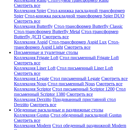
Коллекция Rand
Стол-тумба трансформер Rand
Смотреть все
Коллекция Spier
Стол-книжка раскладной трансформер
Spier
Стол-книжка раскладной трансформер Spier DUO
Смотреть все
Коллекция Butterfly
Стол-трансформер Butterfly Classic
Стол-трансформер Butterfly Metal
Стол-трансформер
Butterfly ДСП
Смотреть все
Коллекция Aspid
Стол-трансформер Aspid Lux
Стол-
трансформер Aspid Light
Смотреть все
Письменные и туалетные столы
Коллекция Frigate Loft
Стол письменный Frigate Loft
Смотреть все
Коллекция Liner Loft
Стол письменный Liner Loft
Смотреть все
Коллекция Legate
Стол письменный Legate
Смотреть все
Коллекция Nous
Стол письменный Nous
Смотреть все
Коллекция Scriptor
Стол письменный Scriptor 1200
Стол
письменный Scriptor 1380
Смотреть все
Коллекция Derzitto
Придиванный приставной стол
Derzitto
Смотреть все
Обеденные раскладные и раздвижные столы
Коллекция Gustus
Стол обеденный раскладной Gustus
Смотреть все
Коллекция Modern
Стол обеденный раздвижной Modern