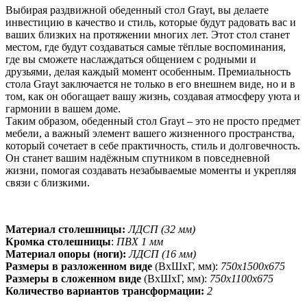
Выбирая раздвижной обеденный стол Grayt, вы делаете
инвестицию в качество и стиль, которые будут радовать вас и
ваших близких на протяжении многих лет. Этот стол станет
местом, где будут создаваться самые тёплые воспоминания,
где вы сможете наслаждаться общением с родными и
друзьями, делая каждый момент особенным. Премиальность
стола Grayt заключается не только в его внешнем виде, но и в
том, как он обогащает вашу жизнь, создавая атмосферу уюта и
гармонии в вашем доме.
Таким образом, обеденный стол Grayt – это не просто предмет
мебели, а важный элемент вашего жизненного пространства,
который сочетает в себе практичность, стиль и долговечность.
Он станет вашим надёжным спутником в повседневной
жизни, помогая создавать незабываемые моменты и укрепляя
связи с близкими.
Материал столешницы:
ЛДСП (32 мм)
Кромка столешницы
:
ПВХ 1 мм
Материал опоры (ноги):
ЛДСП (16 мм)
Размеры в разложенном виде
(ВхШхГ, мм):
750х1500х675
Размеры в сложенном виде
(ВхШхГ, мм):
750х1100х675
Количество вариантов трансформации:
2