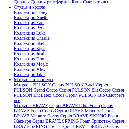
Диваны
Диван-трансформер Rumi
Смотреть все
Стулья и кресла
Коллекция Corey
Коллекция Anette
Коллекция Eari
Коллекция Perla
Коллекция Luke
Коллекция Charlie
Коллекция Shell
Коллекция Style
Коллекция Justin
Коллекция Donna
Коллекция Magic
Коллекция Alex
Коллекция Tiko
Матрасы и топперы
Матрасы PULSON
Серия PULSON 2-в-1
Серия
PULSON Grand Cocos
Серия PULSON Elit Cocos
Серия
PULSON Elit Latex-Cocos
Серия PULSON Bio
Смотреть
все
Матрасы BRAVE
Серия BRAVE Ultra Foam
Серия
BRAVE Foam Cocos
Серия BRAVE Memory
Серия
BRAVE Memory Cocos
Серия BRAVE SPRING Foam
Жаккард
Серия BRAVE SPRING Foam Трикотаж
Серия
BRAVE SPRING 2-в-1
Серия BRAVE SPRING Cocos