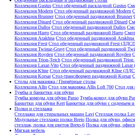
Обеденные раскладные и раздвижные столы
Коллекция Gustus
Стол обеденный раскладной Gustus
Смо
Коллекция Modern
Стол обеденный раздвижной Modern
С
Коллекция Brunner
Стол обеденный раздвижной Brunner
Коллекция Dinard
Стол обеденный раздвижной Dinard
См
Коллекция Dallos
Стол обеденный раздвижной Dallos
Смо
Коллекция Harro
Стол обеденный раздвижной Harro
Смот
Коллекция Arakhna
Стол обеденный раздвижной Arakhna
Коллекция Frest
Стол обеденный раздвижной Frest (ЛДС
Коллекция Twistar-Grayt
Стол обеденный раздвижной Twi
Коллекция Royden
Стол обеденный раздвижной Royden
С
Коллекция Trion-Tetch
Стол обеденный раздвижной Trion
Коллекция Laxar-Vito
Стол обеденный раздвижной Laxar
Коллекция Kline
Стол обеденный раздвижной Kline (ЛД
Коллекция Korsar
Стол-трансформер раздвижной Korsar
С
Столы для макияжа / Гримёрные столы
Коллекция Allis
Стол для макияжа Allis Loft 700
Стол для 
Тумбы и банкетки для обуви
Тумбы комоды для обуви Passo
Тумба-комод для обуви Pa
Банкетки для обуви Kert
Банкетки для обуви с сиденьем и
Полки и стеллажи
Стеллажи для стиральных машин Lavi
Стеллаж полка Lav
Модульные стеллажи полки Breto
Полка для обуви, офисн
стеллаж, полка для цветов Breto-6
Полка для обуви, офисн
Мягкая мебель