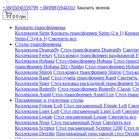
+38(050)0359799
+38(098)5944102
Заказать звонок
0
0 грн
Кровати-трансформеры
Коллекция Sirim
Кровать-трансформер Sirim (2 в 1)
Кроват
Sirim-C3 (4 в 1)
Смотреть все
Cтолы-трансформеры
Коллекция Dragonfly
Стол-трансформер Dragonfly
Смотре
Коллекция Frenzy
Стол-комод трансформер раздвижной F
Коллекция Hobana
Стол-трансформер Hobana
Стол-транс
трансформер Hobana Ш1+Jumbo
Стол-трансформер Hoba
Коллекция Shiron
Стол-комод трансформер Shiron
Стол-к
Коллекция Rand
Стол-тумба трансформер Rand
Смотреть 
Коллекция Spier
Стол-книжка раскладной трансформер Sp
Коллекция Butterfly
Стол-трансформер Butterfly Classic
Ст
Коллекция Aspid
Стол-трансформер Aspid Lux
Стол-транс
Письменные и туалетные столы
Коллекция Frigate Loft
Стол письменный Frigate Loft
Смот
Коллекция Liner Loft
Стол письменный Liner Loft
Смотрет
Коллекция Legate
Стол письменный Legate
Смотреть все
Коллекция Nous
Стол письменный Nous
Смотреть все
Коллекция Scriptor
Стол письменный Scriptor 1200
Стол п
Коллекция Derzitto
Придиванный приставной стол Derzitt