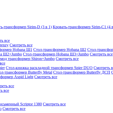
ь-трансформер Sirim-D (3 в 1)
Кровать-трансформер Sirim-C1 (4 в
ть все
renzy
Смотреть все
формер Hobana Ш1
Стол-трансформер Hobana Ш2
Стол-трансфо
na Ш2+Jumbo
Стол-трансформер Hobana Ш3+Jumbo
Смотреть все
омод трансформер Shiron+Jumbo
Смотреть все
все
ier
Стол-книжка раскладной трансформер Spier DUO
Смотреть в
ол-трансформер Butterfly Metal
Стол-трансформер Butterfly ДСП
формер Aspid Light
Смотреть все
реть все
ь все
исьменный Scriptor 1380
Смотреть все
o
Смотреть все