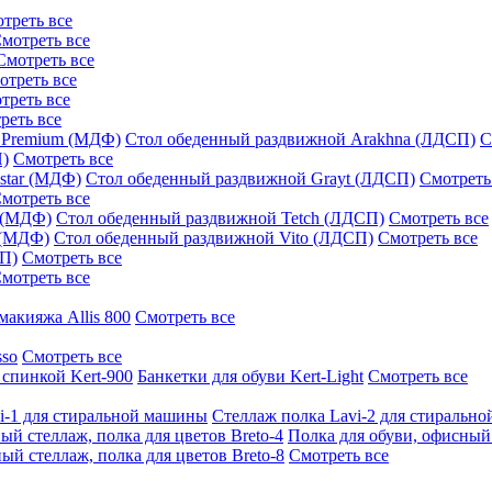
треть все
мотреть все
Смотреть все
отреть все
треть все
реть все
 Premium (МДФ)
Стол обеденный раздвижной Arakhna (ЛДСП)
С
П)
Смотреть все
star (МДФ)
Стол обеденный раздвижной Grayt (ЛДСП)
Смотреть
мотреть все
 (МДФ)
Стол обеденный раздвижной Tetch (ЛДСП)
Смотреть все
 (МДФ)
Стол обеденный раздвижной Vito (ЛДСП)
Смотреть все
СП)
Смотреть все
мотреть все
макияжа Allis 800
Смотреть все
sso
Смотреть все
 спинкой Kert-900
Банкетки для обуви Kert-Light
Смотреть все
i-1 для стиральной машины
Стеллаж полка Lavi-2 для стиральн
ый стеллаж, полка для цветов Breto-4
Полка для обуви, офисный 
ый стеллаж, полка для цветов Breto-8
Смотреть все