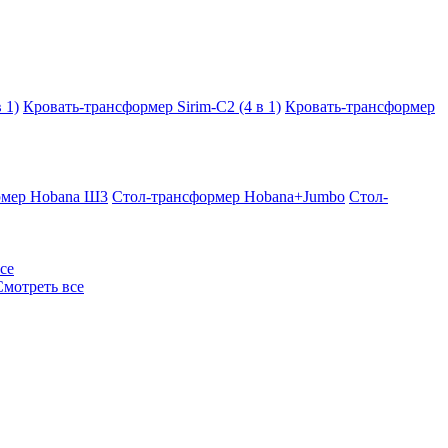
 1)
Кровать-трансформер Sirim-C2 (4 в 1)
Кровать-трансформер
рмер Hobana Ш3
Стол-трансформер Hobana+Jumbo
Стол-
се
Смотреть все