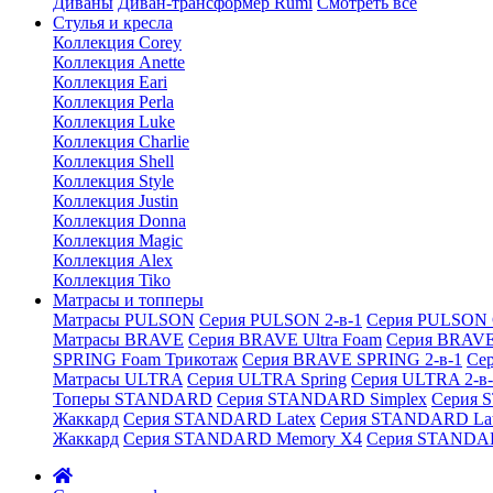
Диваны
Диван-трансформер Rumi
Смотреть все
Стулья и кресла
Коллекция Corey
Коллекция Anette
Коллекция Eari
Коллекция Perla
Коллекция Luke
Коллекция Charlie
Коллекция Shell
Коллекция Style
Коллекция Justin
Коллекция Donna
Коллекция Magic
Коллекция Alex
Коллекция Tiko
Матрасы и топперы
Матрасы PULSON
Серия PULSON 2-в-1
Серия PULSON 
Матрасы BRAVE
Серия BRAVE Ultra Foam
Серия BRAVE
SPRING Foam Трикотаж
Серия BRAVE SPRING 2-в-1
Се
Матрасы ULTRA
Серия ULTRA Spring
Серия ULTRA 2-в-
Топеры STANDARD
Серия STANDARD Simplex
Серия 
Жаккард
Серия STANDARD Latex
Серия STANDARD Lat
Жаккард
Серия STANDARD Memory X4
Серия STANDAR