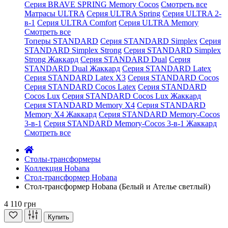
Серия BRAVE SPRING Memory Cocos
Смотреть все
Матрасы ULTRA
Серия ULTRA Spring
Серия ULTRA 2-
в-1
Серия ULTRA Comfort
Серия ULTRA Memory
Смотреть все
Топеры STANDARD
Серия STANDARD Simplex
Серия
STANDARD Simplex Strong
Серия STANDARD Simplex
Strong Жаккард
Серия STANDARD Dual
Серия
STANDARD Dual Жаккард
Серия STANDARD Latex
Серия STANDARD Latex X3
Серия STANDARD Cocos
Серия STANDARD Cocos Latex
Серия STANDARD
Cocos Lux
Серия STANDARD Cocos Lux Жаккард
Серия STANDARD Memory X4
Серия STANDARD
Memory X4 Жаккард
Серия STANDARD Memory-Cocos
3-в-1
Серия STANDARD Memory-Cocos 3-в-1 Жаккард
Смотреть все
Cтолы-трансформеры
Коллекция Hobana
Стол-трансформер Hobana
Стол-трансформер Hobana (Белый и Ателье светлый)
4 110 грн
Купить