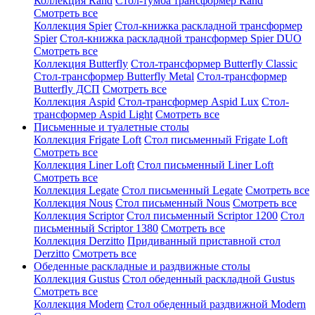
Коллекция Rand
Стол-тумба трансформер Rand
Смотреть все
Коллекция Spier
Стол-книжка раскладной трансформер
Spier
Стол-книжка раскладной трансформер Spier DUO
Смотреть все
Коллекция Butterfly
Стол-трансформер Butterfly Classic
Стол-трансформер Butterfly Metal
Стол-трансформер
Butterfly ДСП
Смотреть все
Коллекция Aspid
Стол-трансформер Aspid Lux
Стол-
трансформер Aspid Light
Смотреть все
Письменные и туалетные столы
Коллекция Frigate Loft
Стол письменный Frigate Loft
Смотреть все
Коллекция Liner Loft
Стол письменный Liner Loft
Смотреть все
Коллекция Legate
Стол письменный Legate
Смотреть все
Коллекция Nous
Стол письменный Nous
Смотреть все
Коллекция Scriptor
Стол письменный Scriptor 1200
Стол
письменный Scriptor 1380
Смотреть все
Коллекция Derzitto
Придиванный приставной стол
Derzitto
Смотреть все
Обеденные раскладные и раздвижные столы
Коллекция Gustus
Стол обеденный раскладной Gustus
Смотреть все
Коллекция Modern
Стол обеденный раздвижной Modern