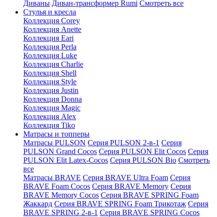
Диваны
Диван-трансформер Rumi
Смотреть все
Стулья и кресла
Коллекция Corey
Коллекция Anette
Коллекция Eari
Коллекция Perla
Коллекция Luke
Коллекция Charlie
Коллекция Shell
Коллекция Style
Коллекция Justin
Коллекция Donna
Коллекция Magic
Коллекция Alex
Коллекция Tiko
Матрасы и топперы
Матрасы PULSON
Серия PULSON 2-в-1
Серия
PULSON Grand Cocos
Серия PULSON Elit Cocos
Серия
PULSON Elit Latex-Cocos
Серия PULSON Bio
Смотреть
все
Матрасы BRAVE
Серия BRAVE Ultra Foam
Серия
BRAVE Foam Cocos
Серия BRAVE Memory
Серия
BRAVE Memory Cocos
Серия BRAVE SPRING Foam
Жаккард
Серия BRAVE SPRING Foam Трикотаж
Серия
BRAVE SPRING 2-в-1
Серия BRAVE SPRING Cocos