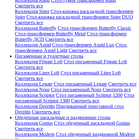
Коллекция Rand
Стол-тумба трансформер Rand
Смотреть все
Коллекция Spier
Стол-книжка раскладной трансформер
Spier
Стол-книжка раскладной трансформер Spier DUO
Смотреть все
Коллекция Butterfly
Стол-трансформер Butterfly Classic
Стол-трансформер Butterfly Metal
Стол-трансформер
Butterfly ДСП
Смотреть все
Коллекция Aspid
Стол-трансформер Aspid Lux
Стол-
трансформер Aspid Light
Смотреть все
Письменные и туалетные столы
Коллекция Frigate Loft
Стол письменный Frigate Loft
Смотреть все
Коллекция Liner Loft
Стол письменный Liner Loft
Смотреть все
Коллекция Legate
Стол письменный Legate
Смотреть все
Коллекция Nous
Стол письменный Nous
Смотреть все
Коллекция Scriptor
Стол письменный Scriptor 1200
Стол
письменный Scriptor 1380
Смотреть все
Коллекция Derzitto
Придиванный приставной стол
Derzitto
Смотреть все
Обеденные раскладные и раздвижные столы
Коллекция Gustus
Стол обеденный раскладной Gustus
Смотреть все
Коллекция Modern
Стол обеденный раздвижной Modern