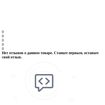
Примечание:
HTML разметка не поддерживается! Используйте обычный
текст.
Продолжить
0
0
0
0
0
Нет отзывов о данном товаре. Станьте первым, оставьте
свой отзыв.