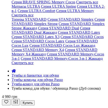
Серия BRAVE SPRING Memory Cocos
Смотреть все
Матрасы ULTRA
Серия ULTRA Spring
Серия ULTRA 2-
в-1
Серия ULTRA Comfort
Серия ULTRA Memory
Смотреть все
Топеры STANDARD
Серия STANDARD Simplex
Серия
STANDARD Simplex Strong
Серия STANDARD Simplex
Strong Жаккард
Серия STANDARD Dual
Серия
STANDARD Dual Жаккард
Серия STANDARD Latex
Серия STANDARD Latex X3
Серия STANDARD Cocos
Серия STANDARD Cocos Latex
Серия STANDARD
Cocos Lux
Серия STANDARD Cocos Lux Жаккард
Серия STANDARD Memory X4
Серия STANDARD
Memory X4 Жаккард
Серия STANDARD Memory-Cocos
3-в-1
Серия STANDARD Memory-Cocos 3-в-1 Жаккард
Смотреть все
Тумбы и банкетки для обуви
Тумбы комоды для обуви Passo
Тумба-комод для обуви Passo
Тумба комод для обуви / обувница Passo (Дуб сонома)
4 980 грн
Купить