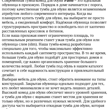
–
Современная тумба-комод для обуви
Passo
это идеальная
обувница в прихожую. Порядок в доме начинается с порога,
поэтому качественная тумба для обуви является незаменимым
атрибутом любого современного интерьера. Когда вы
планируете купить тумбу для обуви, вы выбираете не просто
мебель, а ежедневный комфорт. Надёжная обувница позволяет
структурировать пространство и освободить пол от хаотично
расставленных кроссовок и ботинок.
Если ваша прихожая имеет ограниченную площадь, то
оптимальным решением станет узкая тумба для обуви или
обувница слим (slim). Наша тумба-комод разработана
специально для того, чтобы максимально эффективно
использовать каждый сантиметр пространства. В то же время,
большая тумба для обуви подойдёт для просторных домов и
помещений, где важно организовать хранение большого
количества вещей. Любая тумба под обувь в нашем каталоге
сочетает в себе надежность конструкции и привлекательный
дизайн.
Выбирая мебель для обуви, стоит обратить внимание на типы
конструкций. Закрытая обувница идеально подходит для тех,
кто любит минимализм и не хочет видеть лишних деталей.
Высокий комод для обуви обеспечит много уровней хранения,
а тумба для обуви с ящиками станет местом для хранения не
только обуви, но и различных нужных мелочей. Для удобного
доступа часто выбирается откидная тумба для обуви, которая