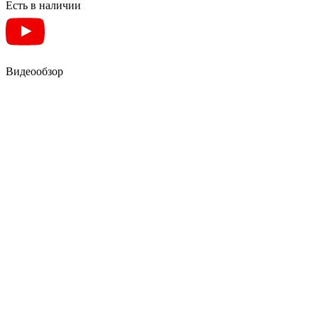
Есть в наличии
Видеообзор
ТУМБА КОМОД ДЛЯ ВЗУТТЯ
ОБУВНИЦЯ PASSO / ТУМБА
КОМОД ОБУВНИЧКА PASSO -
KNAP KNAP