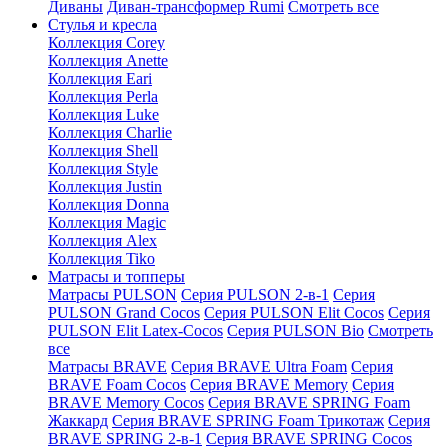
Диваны
Диван-трансформер Rumi
Смотреть все
Стулья и кресла
Коллекция Corey
Коллекция Anette
Коллекция Eari
Коллекция Perla
Коллекция Luke
Коллекция Charlie
Коллекция Shell
Коллекция Style
Коллекция Justin
Коллекция Donna
Коллекция Magic
Коллекция Alex
Коллекция Tiko
Матрасы и топперы
Матрасы PULSON
Серия PULSON 2-в-1
Серия
PULSON Grand Cocos
Серия PULSON Elit Cocos
Серия
PULSON Elit Latex-Cocos
Серия PULSON Bio
Смотреть
все
Матрасы BRAVE
Серия BRAVE Ultra Foam
Серия
BRAVE Foam Cocos
Серия BRAVE Memory
Серия
BRAVE Memory Cocos
Серия BRAVE SPRING Foam
Жаккард
Серия BRAVE SPRING Foam Трикотаж
Серия
BRAVE SPRING 2-в-1
Серия BRAVE SPRING Cocos