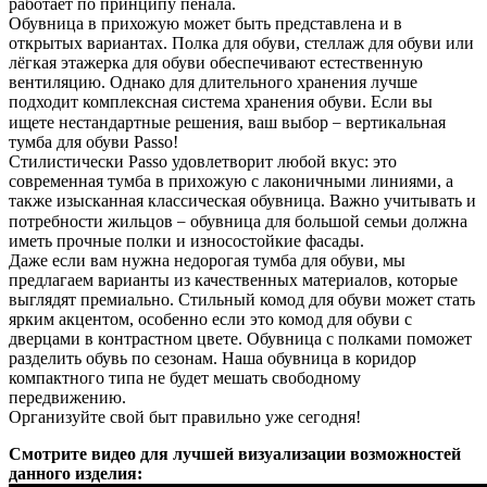
работает по принципу пенала.
Обувница в прихожую может быть представлена и в
открытых вариантах. Полка для обуви, стеллаж для обуви или
лёгкая этажерка для обуви обеспечивают естественную
вентиляцию. Однако для длительного хранения лучше
подходит комплексная система хранения обуви. Если вы
–
ищете нестандартные решения, ваш выбор
вертикальная
тумба для обуви Passo!
Стилистически Passo удовлетворит любой вкус: это
современная тумба в прихожую с лаконичными линиями, а
также изысканная классическая обувница. Важно учитывать и
–
потребности жильцов
обувница для большой семьи должна
иметь прочные полки и износостойкие фасады.
Даже если вам нужна недорогая тумба для обуви, мы
предлагаем варианты из качественных материалов, которые
выглядят премиально. Стильный комод для обуви может стать
ярким акцентом, особенно если это комод для обуви с
дверцами в контрастном цвете. Обувница с полками поможет
разделить обувь по сезонам. Наша обувница в коридор
компактного типа не будет мешать свободному
передвижению.
Организуйте свой быт правильно уже сегодня!
Смотрите видео для лучшей визуализации возможностей
данного изделия: