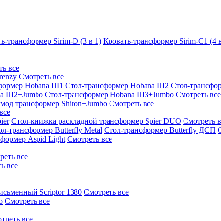
ь-трансформер Sirim-D (3 в 1)
Кровать-трансформер Sirim-C1 (4 в
ть все
renzy
Смотреть все
формер Hobana Ш1
Стол-трансформер Hobana Ш2
Стол-трансфо
na Ш2+Jumbo
Стол-трансформер Hobana Ш3+Jumbo
Смотреть все
омод трансформер Shiron+Jumbo
Смотреть все
все
ier
Стол-книжка раскладной трансформер Spier DUO
Смотреть в
ол-трансформер Butterfly Metal
Стол-трансформер Butterfly ДСП
формер Aspid Light
Смотреть все
реть все
ь все
исьменный Scriptor 1380
Смотреть все
o
Смотреть все
треть все