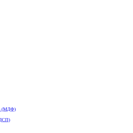
m (МДФ)
ЛДСП)