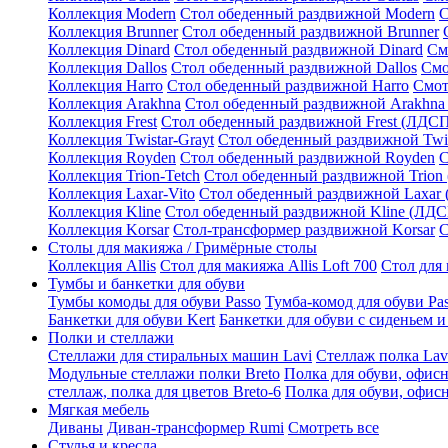
Коллекция Modern
Стол обеденный раздвижной Modern
С
Коллекция Brunner
Стол обеденный раздвижной Brunner
Коллекция Dinard
Стол обеденный раздвижной Dinard
См
Коллекция Dallos
Стол обеденный раздвижной Dallos
Смо
Коллекция Harro
Стол обеденный раздвижной Harro
Смот
Коллекция Arakhna
Стол обеденный раздвижной Arakhna
Коллекция Frest
Стол обеденный раздвижной Frest (ЛДС
Коллекция Twistar-Grayt
Стол обеденный раздвижной Twi
Коллекция Royden
Стол обеденный раздвижной Royden
С
Коллекция Trion-Tetch
Стол обеденный раздвижной Trion
Коллекция Laxar-Vito
Стол обеденный раздвижной Laxar
Коллекция Kline
Стол обеденный раздвижной Kline (ЛД
Коллекция Korsar
Стол-трансформер раздвижной Korsar
С
Столы для макияжа / Гримёрные столы
Коллекция Allis
Стол для макияжа Allis Loft 700
Стол для 
Тумбы и банкетки для обуви
Тумбы комоды для обуви Passo
Тумба-комод для обуви Pa
Банкетки для обуви Kert
Банкетки для обуви с сиденьем и
Полки и стеллажи
Стеллажи для стиральных машин Lavi
Стеллаж полка Lav
Модульные стеллажи полки Breto
Полка для обуви, офисн
стеллаж, полка для цветов Breto-6
Полка для обуви, офисн
Мягкая мебель
Диваны
Диван-трансформер Rumi
Смотреть все
Стулья и кресла