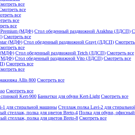
мотреть все
Смотреть все
отреть все
треть все
реть все
 Premium (МДФ)
Стол обеденный раздвижной Arakhna (ЛДСП)
С
П)
Смотреть все
star (МДФ)
Стол обеденный раздвижной Grayt (ЛДСП)
Смотреть
мотреть все
 (МДФ)
Стол обеденный раздвижной Tetch (ЛДСП)
Смотреть все
 (МДФ)
Стол обеденный раздвижной Vito (ЛДСП)
Смотреть все
СП)
Смотреть все
мотреть все
макияжа Allis 800
Смотреть все
sso
Смотреть все
 спинкой Kert-900
Банкетки для обуви Kert-Light
Смотреть все
i-1 для стиральной машины
Стеллаж полка Lavi-2 для стиральн
ый стеллаж, полка для цветов Breto-4
Полка для обуви, офисный 
ый стеллаж, полка для цветов Breto-8
Смотреть все