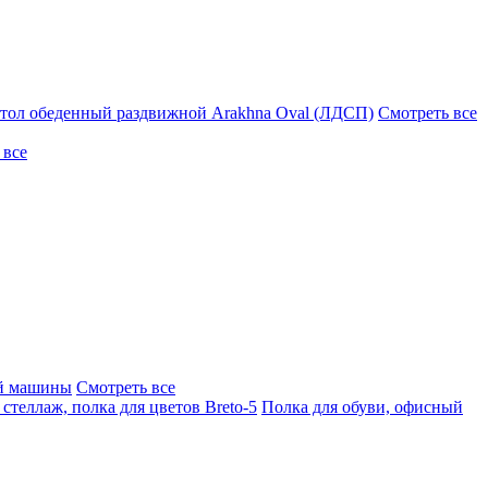
тол обеденный раздвижной Arakhna Oval (ЛДСП)
Смотреть все
 все
ой машины
Смотреть все
стеллаж, полка для цветов Breto-5
Полка для обуви, офисный