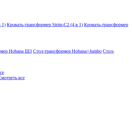
 1)
Кровать-трансформер Sirim-C2 (4 в 1)
Кровать-трансформер
рмер Hobana Ш3
Стол-трансформер Hobana+Jumbo
Стол-
се
Смотреть все