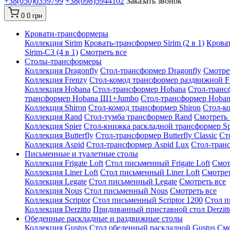
+38(050)0359799
+38(098)5944102
Заказать звонок
0
0 грн
Кровати-трансформеры
Коллекция Sirim
Кровать-трансформер Sirim (2 в 1)
Кроват
Sirim-C3 (4 в 1)
Смотреть все
Cтолы-трансформеры
Коллекция Dragonfly
Стол-трансформер Dragonfly
Смотре
Коллекция Frenzy
Стол-комод трансформер раздвижной F
Коллекция Hobana
Стол-трансформер Hobana
Стол-транс
трансформер Hobana Ш1+Jumbo
Стол-трансформер Hoba
Коллекция Shiron
Стол-комод трансформер Shiron
Стол-к
Коллекция Rand
Стол-тумба трансформер Rand
Смотреть 
Коллекция Spier
Стол-книжка раскладной трансформер Sp
Коллекция Butterfly
Стол-трансформер Butterfly Classic
Ст
Коллекция Aspid
Стол-трансформер Aspid Lux
Стол-транс
Письменные и туалетные столы
Коллекция Frigate Loft
Стол письменный Frigate Loft
Смот
Коллекция Liner Loft
Стол письменный Liner Loft
Смотрет
Коллекция Legate
Стол письменный Legate
Смотреть все
Коллекция Nous
Стол письменный Nous
Смотреть все
Коллекция Scriptor
Стол письменный Scriptor 1200
Стол п
Коллекция Derzitto
Придиванный приставной стол Derzitt
Обеденные раскладные и раздвижные столы
Коллекция Gustus
Стол обеденный раскладной Gustus
Смо