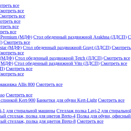
треть все
мотреть все
Смотреть все
отреть все
треть все
реть все
 Premium (МДФ)
Стол обеденный раздвижной Arakhna (ЛДСП)
С
П)
Смотреть все
star (МДФ)
Стол обеденный раздвижной Grayt (ЛДСП)
Смотреть
мотреть все
 (МДФ)
Стол обеденный раздвижной Tetch (ЛДСП)
Смотреть все
 (МДФ)
Стол обеденный раздвижной Vito (ЛДСП)
Смотреть все
СП)
Смотреть все
мотреть все
макияжа Allis 800
Смотреть все
sso
Смотреть все
 спинкой Kert-900
Банкетки для обуви Kert-Light
Смотреть все
i-1 для стиральной машины
Стеллаж полка Lavi-2 для стиральн
ый стеллаж, полка для цветов Breto-4
Полка для обуви, офисный 
ый стеллаж, полка для цветов Breto-8
Смотреть все