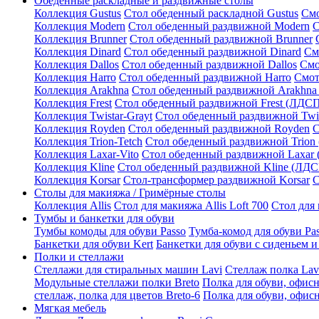
Обеденные раскладные и раздвижные столы
Коллекция Gustus
Стол обеденный раскладной Gustus
Смо
Коллекция Modern
Стол обеденный раздвижной Modern
С
Коллекция Brunner
Стол обеденный раздвижной Brunner
Коллекция Dinard
Стол обеденный раздвижной Dinard
См
Коллекция Dallos
Стол обеденный раздвижной Dallos
Смо
Коллекция Harro
Стол обеденный раздвижной Harro
Смот
Коллекция Arakhna
Стол обеденный раздвижной Arakhna
Коллекция Frest
Стол обеденный раздвижной Frest (ЛДС
Коллекция Twistar-Grayt
Стол обеденный раздвижной Twi
Коллекция Royden
Стол обеденный раздвижной Royden
С
Коллекция Trion-Tetch
Стол обеденный раздвижной Trion
Коллекция Laxar-Vito
Стол обеденный раздвижной Laxar
Коллекция Kline
Стол обеденный раздвижной Kline (ЛД
Коллекция Korsar
Стол-трансформер раздвижной Korsar
С
Столы для макияжа / Гримёрные столы
Коллекция Allis
Стол для макияжа Allis Loft 700
Стол для 
Тумбы и банкетки для обуви
Тумбы комоды для обуви Passo
Тумба-комод для обуви Pa
Банкетки для обуви Kert
Банкетки для обуви с сиденьем и
Полки и стеллажи
Стеллажи для стиральных машин Lavi
Стеллаж полка Lav
Модульные стеллажи полки Breto
Полка для обуви, офисн
стеллаж, полка для цветов Breto-6
Полка для обуви, офисн
Мягкая мебель