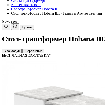
Cтолы-трансформеры
Коллекция Hobana
Стол-трансформер Hobana Ш3
Стол-трансформер Hobana Ш3 (Белый и Ателье светлый)
6 070 грн
Купить
Стол-трансформер Hobana Ш3
В закладки
В сравнение
БЕСПЛАТНАЯ ДОСТАВКА*