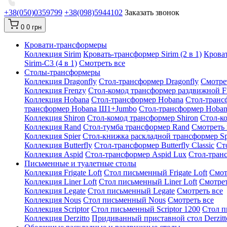
+38(050)0359799
+38(098)5944102
Заказать звонок
0
0 грн
Кровати-трансформеры
Коллекция Sirim
Кровать-трансформер Sirim (2 в 1)
Кроват
Sirim-C3 (4 в 1)
Смотреть все
Cтолы-трансформеры
Коллекция Dragonfly
Стол-трансформер Dragonfly
Смотре
Коллекция Frenzy
Стол-комод трансформер раздвижной F
Коллекция Hobana
Стол-трансформер Hobana
Стол-транс
трансформер Hobana Ш1+Jumbo
Стол-трансформер Hoba
Коллекция Shiron
Стол-комод трансформер Shiron
Стол-к
Коллекция Rand
Стол-тумба трансформер Rand
Смотреть 
Коллекция Spier
Стол-книжка раскладной трансформер Sp
Коллекция Butterfly
Стол-трансформер Butterfly Classic
Ст
Коллекция Aspid
Стол-трансформер Aspid Lux
Стол-транс
Письменные и туалетные столы
Коллекция Frigate Loft
Стол письменный Frigate Loft
Смот
Коллекция Liner Loft
Стол письменный Liner Loft
Смотрет
Коллекция Legate
Стол письменный Legate
Смотреть все
Коллекция Nous
Стол письменный Nous
Смотреть все
Коллекция Scriptor
Стол письменный Scriptor 1200
Стол п
Коллекция Derzitto
Придиванный приставной стол Derzitt