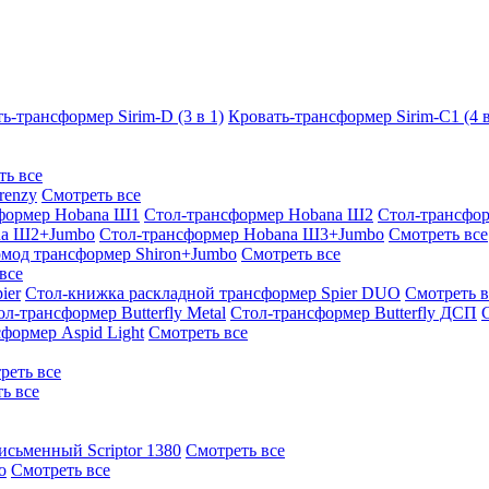
ь-трансформер Sirim-D (3 в 1)
Кровать-трансформер Sirim-C1 (4 в
ть все
renzy
Смотреть все
формер Hobana Ш1
Стол-трансформер Hobana Ш2
Стол-трансфо
na Ш2+Jumbo
Стол-трансформер Hobana Ш3+Jumbo
Смотреть все
омод трансформер Shiron+Jumbo
Смотреть все
все
ier
Стол-книжка раскладной трансформер Spier DUO
Смотреть в
ол-трансформер Butterfly Metal
Стол-трансформер Butterfly ДСП
формер Aspid Light
Смотреть все
реть все
ь все
исьменный Scriptor 1380
Смотреть все
o
Смотреть все