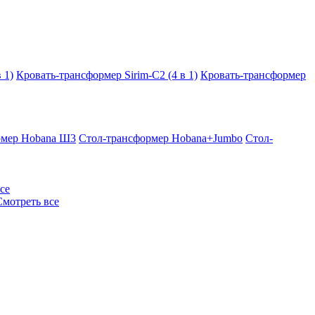
 1)
Кровать-трансформер Sirim-C2 (4 в 1)
Кровать-трансформер
рмер Hobana Ш3
Стол-трансформер Hobana+Jumbo
Стол-
се
Смотреть все