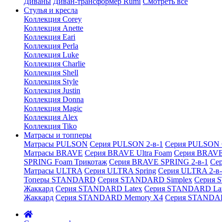
Диваны
Диван-трансформер Rumi
Смотреть все
Стулья и кресла
Коллекция Corey
Коллекция Anette
Коллекция Eari
Коллекция Perla
Коллекция Luke
Коллекция Charlie
Коллекция Shell
Коллекция Style
Коллекция Justin
Коллекция Donna
Коллекция Magic
Коллекция Alex
Коллекция Tiko
Матрасы и топперы
Матрасы PULSON
Серия PULSON 2-в-1
Серия PULSON 
Матрасы BRAVE
Серия BRAVE Ultra Foam
Серия BRAVE
SPRING Foam Трикотаж
Серия BRAVE SPRING 2-в-1
Се
Матрасы ULTRA
Серия ULTRA Spring
Серия ULTRA 2-в-
Топеры STANDARD
Серия STANDARD Simplex
Серия 
Жаккард
Серия STANDARD Latex
Серия STANDARD Lat
Жаккард
Серия STANDARD Memory X4
Серия STANDAR