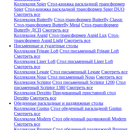
Коллекция Spier
Стол-книжка раскладной трансформер
Spier
Стол-книжка раскладной трансформер Spier DUO
Смотреть все
Коллекция Butterfly
Стол-трансформер Butterfly Classic
Стол-трансформер Butterfly Metal
Стол-трансформер
Butterfly ДСП
Смотреть все
Коллекция Aspid
Стол-трансформер Aspid Lux
Стол-
трансформер Aspid Light
Смотреть все
Письменные и туалетные столы
Коллекция Frigate Loft
Стол письменный Frigate Loft
Смотреть все
Коллекция Liner Loft
Стол письменный Liner Loft
Смотреть все
Коллекция Legate
Стол письменный Legate
Смотреть все
Коллекция Nous
Стол письменный Nous
Смотреть все
Коллекция Scriptor
Стол письменный Scriptor 1200
Стол
письменный Scriptor 1380
Смотреть все
Коллекция Derzitto
Придиванный приставной стол
Derzitto
Смотреть все
Обеденные раскладные и раздвижные столы
Коллекция Gustus
Стол обеденный раскладной Gustus
Смотреть все
Коллекция Modern
Стол обеденный раздвижной Modern
Смотреть все
Коллекция Brunner
Стол обеденный раздвижной Brunner