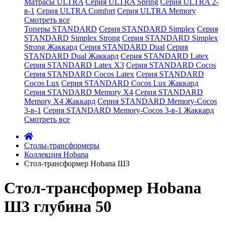
Матрасы ULTRA
Серия ULTRA Spring
Серия ULTRA 2-
в-1
Серия ULTRA Comfort
Серия ULTRA Memory
Смотреть все
Топеры STANDARD
Серия STANDARD Simplex
Серия
STANDARD Simplex Strong
Серия STANDARD Simplex
Strong Жаккард
Серия STANDARD Dual
Серия
STANDARD Dual Жаккард
Серия STANDARD Latex
Серия STANDARD Latex X3
Серия STANDARD Cocos
Серия STANDARD Cocos Latex
Серия STANDARD
Cocos Lux
Серия STANDARD Cocos Lux Жаккард
Серия STANDARD Memory X4
Серия STANDARD
Memory X4 Жаккард
Серия STANDARD Memory-Cocos
3-в-1
Серия STANDARD Memory-Cocos 3-в-1 Жаккард
Смотреть все
Cтолы-трансформеры
Коллекция Hobana
Стол-трансформер Hobana Ш3
Стол-трансформер Hobana
Ш3 глубина 50