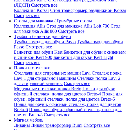
(ЛДСП)
Смотреть все
Коллекция Korsar
Стол-трансформер раздвижной Korsar
Смотреть все
Столы для макияжа / Гримёрные столы
Коллекция Allis
Стол для макияжа Allis Loft 700
Стол
для макияжа Allis 800
Смотреть все
Тумбы и банкетки для обуви
Тумбы комоды для обуви Passo
Тумба-комод для обуви
Passo
Смотреть все
Банкетки для обуви Kert
Банкетки для обуви с сиденьем
и спинкой Kert-900
Банкетки для обуви Kert-Light
Смотреть все
Полки и стеллажи
Стеллажи для стиральных машин Lavi
Стеллаж полка
Lavi-1 для стиральной машины
Стеллаж полка Lavi-2
для стиральной машины
Смотреть все
Модульные стеллажи полки Breto
Полка для обуви,
офисный стеллаж, полка для цветов Breto-4
Полка для
обуви, офисный стеллаж, полка для цветов Breto-5
Полка для обуви, офисный стеллаж, полка для цветов
Breto-6
Полка для обуви, офисный стеллаж, полка для
цветов Breto-8
Смотреть все
Мягкая мебель
Диваны
Диван-трансформер Rumi
Смотреть все