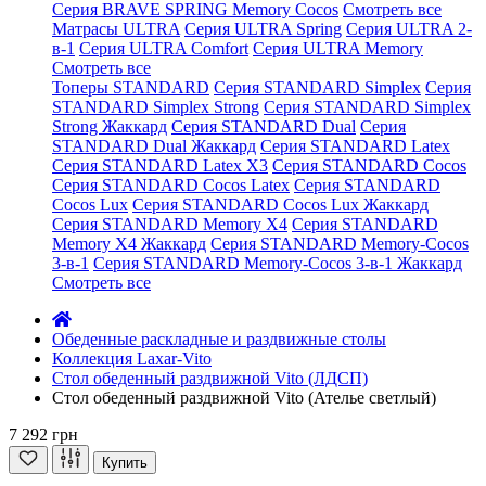
Серия BRAVE SPRING Memory Cocos
Смотреть все
Матрасы ULTRA
Серия ULTRA Spring
Серия ULTRA 2-
в-1
Серия ULTRA Comfort
Серия ULTRA Memory
Смотреть все
Топеры STANDARD
Серия STANDARD Simplex
Серия
STANDARD Simplex Strong
Серия STANDARD Simplex
Strong Жаккард
Серия STANDARD Dual
Серия
STANDARD Dual Жаккард
Серия STANDARD Latex
Серия STANDARD Latex X3
Серия STANDARD Cocos
Серия STANDARD Cocos Latex
Серия STANDARD
Cocos Lux
Серия STANDARD Cocos Lux Жаккард
Серия STANDARD Memory X4
Серия STANDARD
Memory X4 Жаккард
Серия STANDARD Memory-Cocos
3-в-1
Серия STANDARD Memory-Cocos 3-в-1 Жаккард
Смотреть все
Обеденные раскладные и раздвижные столы
Коллекция Laxar-Vito
Стол обеденный раздвижной Vito (ЛДСП)
Стол обеденный раздвижной Vito (Ателье светлый)
7 292 грн
Купить