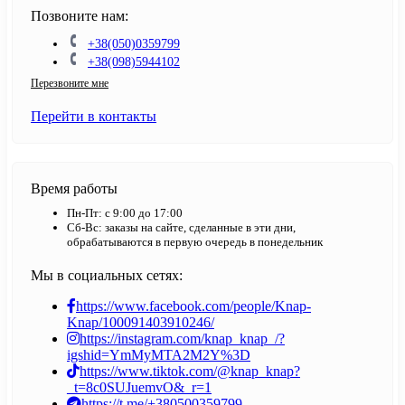
Позвоните нам:
+38(050)0359799
+38(098)5944102
Перезвоните мне
Перейти в контакты
Время работы
Пн-Пт: с 9:00 до 17:00
Сб-Вс: заказы на сайте, сделанные в эти дни,
обрабатываются в первую очередь в понедельник
Мы в социальных сетях:
https://www.facebook.com/people/Knap-
Knap/100091403910246/
https://instagram.com/knap_knap_/?
igshid=YmMyMTA2M2Y%3D
https://www.tiktok.com/@knap_knap?
_t=8c0SUJuemvO&_r=1
https://t.me/+380500359799