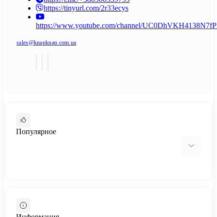
https://tinyurl.com/2r33ecys
https://www.youtube.com/channel/UC0DhVKH4138N7
sales@knapknap.com.ua
Популярное
Cтолы-трансформеры
Стол-трансформер Hobana
Информация