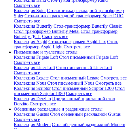
Коллекция Rand
Стол-тумба трансформер Rand
Смотреть все
Коллекция Spier
Стол-книжка раскладной трансформер
Spier
Стол-книжка раскладной трансформер Spier DUO
Смотреть все
Коллекция Butterfly
Стол-трансформер Butterfly Classic
Стол-трансформер Butterfly Metal
Стол-трансформер
Butterfly ДСП
Смотреть все
Коллекция Aspid
Стол-трансформер Aspid Lux
Стол-
трансформер Aspid Light
Смотреть все
Письменные и туалетные столы
Коллекция Frigate Loft
Стол письменный Frigate Loft
Смотреть все
Коллекция Liner Loft
Стол письменный Liner Loft
Смотреть все
Коллекция Legate
Стол письменный Legate
Смотреть все
Коллекция Nous
Стол письменный Nous
Смотреть все
Коллекция Scriptor
Стол письменный Scriptor 1200
Стол
письменный Scriptor 1380
Смотреть все
Коллекция Derzitto
Придиванный приставной стол
Derzitto
Смотреть все
Обеденные раскладные и раздвижные столы
Коллекция Gustus
Стол обеденный раскладной Gustus
Смотреть все
Коллекция Modern
Стол обеденный раздвижной Modern