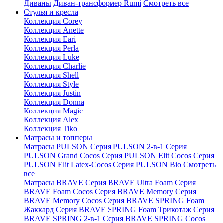
Диваны
Диван-трансформер Rumi
Смотреть все
Стулья и кресла
Коллекция Corey
Коллекция Anette
Коллекция Eari
Коллекция Perla
Коллекция Luke
Коллекция Charlie
Коллекция Shell
Коллекция Style
Коллекция Justin
Коллекция Donna
Коллекция Magic
Коллекция Alex
Коллекция Tiko
Матрасы и топперы
Матрасы PULSON
Серия PULSON 2-в-1
Серия
PULSON Grand Cocos
Серия PULSON Elit Cocos
Серия
PULSON Elit Latex-Cocos
Серия PULSON Bio
Смотреть
все
Матрасы BRAVE
Серия BRAVE Ultra Foam
Серия
BRAVE Foam Cocos
Серия BRAVE Memory
Серия
BRAVE Memory Cocos
Серия BRAVE SPRING Foam
Жаккард
Серия BRAVE SPRING Foam Трикотаж
Серия
BRAVE SPRING 2-в-1
Серия BRAVE SPRING Cocos