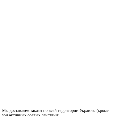
Email
(Для уведомления об ответе)
Продолжить
Мы доставляем заказы по всей территории Украины (кроме
зон активных боевых действий).