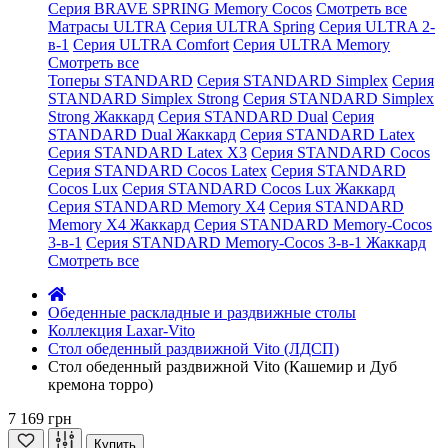
Серия BRAVE SPRING Memory Cocos
Смотреть все
Матрасы ULTRA
Серия ULTRA Spring
Серия ULTRA 2-
в-1
Серия ULTRA Comfort
Серия ULTRA Memory
Смотреть все
Топеры STANDARD
Серия STANDARD Simplex
Серия
STANDARD Simplex Strong
Серия STANDARD Simplex
Strong Жаккард
Серия STANDARD Dual
Серия
STANDARD Dual Жаккард
Серия STANDARD Latex
Серия STANDARD Latex X3
Серия STANDARD Cocos
Серия STANDARD Cocos Latex
Серия STANDARD
Cocos Lux
Серия STANDARD Cocos Lux Жаккард
Серия STANDARD Memory X4
Серия STANDARD
Memory X4 Жаккард
Серия STANDARD Memory-Cocos
3-в-1
Серия STANDARD Memory-Cocos 3-в-1 Жаккард
Смотреть все
Обеденные раскладные и раздвижные столы
Коллекция Laxar-Vito
Стол обеденный раздвижной Vito (ЛДСП)
Стол обеденный раздвижной Vito (Кашемир и Дуб
кремона торро)
7 169 грн
Купить