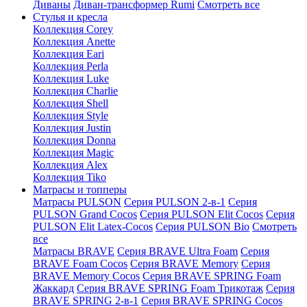
Диваны
Диван-трансформер Rumi
Смотреть все
Стулья и кресла
Коллекция Corey
Коллекция Anette
Коллекция Eari
Коллекция Perla
Коллекция Luke
Коллекция Charlie
Коллекция Shell
Коллекция Style
Коллекция Justin
Коллекция Donna
Коллекция Magic
Коллекция Alex
Коллекция Tiko
Матрасы и топперы
Матрасы PULSON
Серия PULSON 2-в-1
Серия
PULSON Grand Cocos
Серия PULSON Elit Cocos
Серия
PULSON Elit Latex-Cocos
Серия PULSON Bio
Смотреть
все
Матрасы BRAVE
Серия BRAVE Ultra Foam
Серия
BRAVE Foam Cocos
Серия BRAVE Memory
Серия
BRAVE Memory Cocos
Серия BRAVE SPRING Foam
Жаккард
Серия BRAVE SPRING Foam Трикотаж
Серия
BRAVE SPRING 2-в-1
Серия BRAVE SPRING Cocos