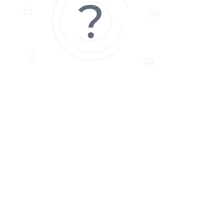
ЗАДАТЬ ВОПРОС
Если у Вас есть вопросы по этому товару, заполните
форму ниже, и мы ответим в ближайшее время.