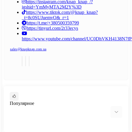
https://instagram.com/knap_knap_/?
igshid=YmMyMTA2M2Y%3D
https://www.tiktok.com/@knap_knap?
_t=8c0SUJuemvO&_r=1
https://t.me/+380500359799
https://tinyurl.com/2r33ecys
https://www.youtube.com/channel/UC0DhVKH4138N7
sales@knapknap.com.ua
Популярное
Cтолы-трансформеры