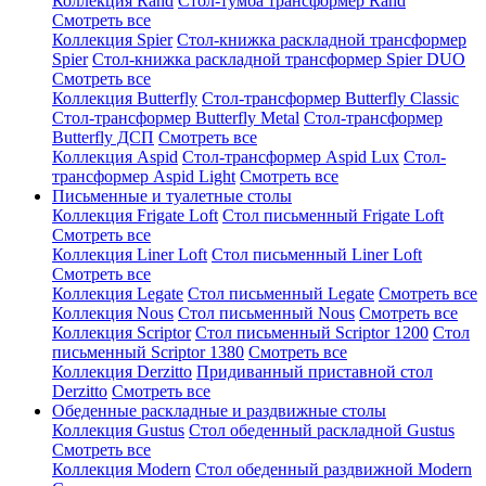
Коллекция Rand
Стол-тумба трансформер Rand
Смотреть все
Коллекция Spier
Стол-книжка раскладной трансформер
Spier
Стол-книжка раскладной трансформер Spier DUO
Смотреть все
Коллекция Butterfly
Стол-трансформер Butterfly Classic
Стол-трансформер Butterfly Metal
Стол-трансформер
Butterfly ДСП
Смотреть все
Коллекция Aspid
Стол-трансформер Aspid Lux
Стол-
трансформер Aspid Light
Смотреть все
Письменные и туалетные столы
Коллекция Frigate Loft
Стол письменный Frigate Loft
Смотреть все
Коллекция Liner Loft
Стол письменный Liner Loft
Смотреть все
Коллекция Legate
Стол письменный Legate
Смотреть все
Коллекция Nous
Стол письменный Nous
Смотреть все
Коллекция Scriptor
Стол письменный Scriptor 1200
Стол
письменный Scriptor 1380
Смотреть все
Коллекция Derzitto
Придиванный приставной стол
Derzitto
Смотреть все
Обеденные раскладные и раздвижные столы
Коллекция Gustus
Стол обеденный раскладной Gustus
Смотреть все
Коллекция Modern
Стол обеденный раздвижной Modern