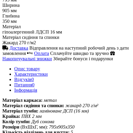
Ширина
905 мм
Глибина
350 мм
Матеріал
гіпоалергенний ЛДСП 16 мм
Матеріал сидіння та спинки
Жакард 270 г/м2
Доставка
Відправлення на наступний робочий день з дати
замовлення
Оплата
Сплачуйте швидко та зручно
Накопичувальні знижки
Збирайте бонуси і подарунки
Опис товару
Характеристики
Відгуків
0
Питання
0
Iнформація
Матеріал каркаса:
метал
Матеріал сидіння та спинки:
жакард 270 г/м²
Матеріал тумби:
ламіноване ДСП (16 мм)
Крайка:
ПВХ 2 мм
Колір тумби:
Дуб сонома
Розміри
(ВхШхГ, мм):
795х905х350
Кількість відділень для взуття:
5