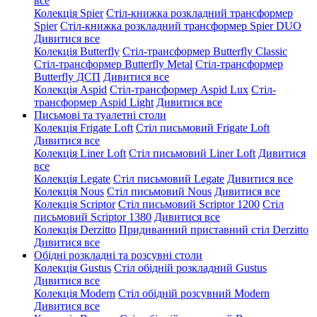
все
Колекція Spier
Стіл-книжка розкладний трансформер
Spier
Стіл-книжка розкладний трансформер Spier DUO
Дивитися все
Колекція Butterfly
Стіл-трансформер Butterfly Classic
Стіл-трансформер Butterfly Metal
Стіл-трансформер
Butterfly ДСП
Дивитися все
Колекція Aspid
Стіл-трансформер Aspid Lux
Стіл-
трансформер Aspid Light
Дивитися все
Письмові та туалетні столи
Колекція Frigate Loft
Стіл письмовий Frigate Loft
Дивитися все
Колекція Liner Loft
Стіл письмовий Liner Loft
Дивитися
все
Колекція Legate
Стіл письмовий Legate
Дивитися все
Колекція Nous
Стіл письмовий Nous
Дивитися все
Колекція Scriptor
Стіл письмовий Scriptor 1200
Стіл
письмовий Scriptor 1380
Дивитися все
Колекція Derzitto
Придиванний приставний стіл Derzitto
Дивитися все
Обідні розкладні та розсувні столи
Колекція Gustus
Стіл обідній розкладний Gustus
Дивитися все
Колекція Modern
Стіл обідній розсувний Modern
Дивитися все