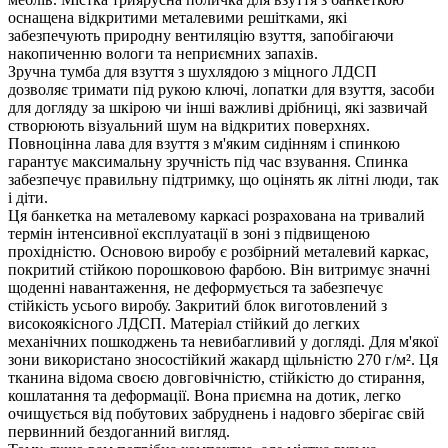
оснащена відкритими металевими решітками, які
забезпечують природну вентиляцію взуття, запобігаючи
накопиченню вологи та неприємних запахів.
Зручна тумба для взуття з шухлядою з міцного ЛДСП
дозволяє тримати під рукою ключі, лопатки для взуття, засоби
для догляду за шкірою чи інші важливі дрібниці, які зазвичай
створюють візуальний шум на відкритих поверхнях.
Повноцінна лава для взуття з м'яким сидінням і спинкою
гарантує максимальну зручність під час взування. Спинка
забезпечує правильну підтримку, що оцінять як літні люди, так
і діти.
Ця банкетка на металевому каркасі розрахована на тривалий
термін інтенсивної експлуатації в зоні з підвищеною
прохідністю. Основою виробу є розбірний металевий каркас,
покритий стійкою порошковою фарбою. Він витримує значні
щоденні навантаження, не деформується та забезпечує
стійкість усього виробу. Закритий блок виготовлений з
високоякісного ЛДСП. Матеріал стійкий до легких
механічних пошкоджень та невибагливий у догляді. Для м'якої
зони використано зносостійкий жакард щільністю 270 г/м². Ця
тканина відома своєю довговічністю, стійкістю до стирання,
кошлатання та деформації. Вона приємна на дотик, легко
очищується від побутових забруднень і надовго зберігає свій
первинний бездоганний вигляд.