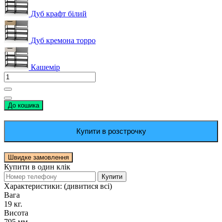
Дуб крафт білий
Дуб кремона торро
Кашемір
До кошика
Купити в розстрочку
Швидке замовлення
Купити в один клік
Купити
Характеристики:
(дивитися всі)
Вага
19 кг.
Висота
795 мм