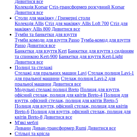
Дивитися все
Колекція Korsar
Стіл-трансформер розсувний Korsar
Дивитися все
Столи для макіяжу / Гримерні столи
Колекція Allis
Стіл для макіяжу Allis Loft 700
Стіл для
макіяжу Allis 800
Дивитися все
Тумби та банкетки для взуття
Тумби комоди для взуття Passo
Тумба-комод для взуття
Passo
Дивитися все
Банкетки для взуття Kert
Банкетки для взуття з сидінням
та спинкою Kert-900
Банкетки для взуття Kert-Light
Дивитися все
Полиці та стелажі
Стелажі для пральних машин Lavi
Стелаж полиця Lavi-1
для пральної машини
Стелаж полиця Lavi-2 для
пральної машини
Дивитися все
Модульні стелажі полиці Breto
Полиця для взуття,
офісний стелаж, полиця для квітів Breto-4
Полиця для
взуття, офісний стелаж, полиця для квітів Breto-5
Полиця для взуття, офісний стелаж, полиця для квітів
Breto-6
Полиця для взуття, офісний стелаж, полиця для
квітів Breto-8
Дивитися все
М'які меблі
Дивани
Диван-трансформер Rumi
Дивитися все
Стільці та крісла