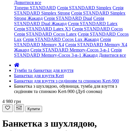
Дивитися все
Топери STANDARD
Серія STANDARD Simplex
Серія
STANDARD Simplex Strong
Серія STANDARD Simplex
Strong Жакард
Серія STANDARD Dual
Серія
STANDARD Dual Жакард
Серія STANDARD Latex
Серія STANDARD Latex X3
Серія STANDARD Cocos
Серія STANDARD Cocos Latex
Серія STANDARD Cocos
Lux
Серія STANDARD Cocos Lux Жакард
Серія
STANDARD Memory X4
Серія STANDARD Memory X4
Жакард
Серія STANDARD Memory-Cocos 3-в-1
Серія
STANDARD Memory-Cocos 3-в-1 Жакард
Дивитися все
Тумби та банкетки для взуття
Банкетки для взуття Kert
Банкетки для взуття з сидінням та спинкою Kert-900
Банкетка з шухлядою, обувниця, тумба для взуття з
сидінням та спинкою Kert-900 (Дуб сонома)
4 980 грн
Купити
Банкетка з шухлядою,