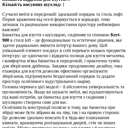
Кількість висувних шухляд:
1
Сучасні меблі в передпокій: ідеальний порядок та стиль лофт.
Перше враження від оселі формується в коридорі, тому
затишок та раціональне використання простору неймовірно
важливі!
Банкетка для взуття з шухлядою, сидінням та спинкою
Kert-
–
900
в стилі loft
це функціональне та естетичне рішення, яке
здатне радикально змінити інтер'єр вашого дому. Цей
унікальний елемент поєднує в собі переваги кількох предметів
інтер'єру: це одночасно і відкрита полиця для взуття металева,
і комфортна м'яка банкетка в передпокій, і практична тумба
для зберігання дрібниць. Завдяки продуманому дизайну, така
етажерка для взуття дозволяє ефективно організувати
зберігання, підтримувати бездоганний порядок та додати
простору особливого індустріального шарму.
–
Головна перевага цієї моделі
її абсолютна універсальність та
ергономічність. Якщо ви шукаєте меблі, які підлаштовуються
під ваші потреби, ця банкетка для взуття з сидінням і
шухлядою створена саме для вас.
Особливість конструкції полягає в тому, що банкетка при
збірці може бути зібрана як на ліву, так і на правую сторони.
Це дозволяє ідеально вписати її в будь-яке планування
кімнати, враховуючи розташування дверей, стін чи інших
меблів. Містка триярусна поличка для взуття з банкеткою