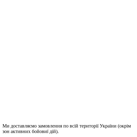
Email
(Щоб повідомити про відповідь)
Продовжити
Ми доставляємо замовлення по всій території України (окрім
зон активних бойовиї дій).