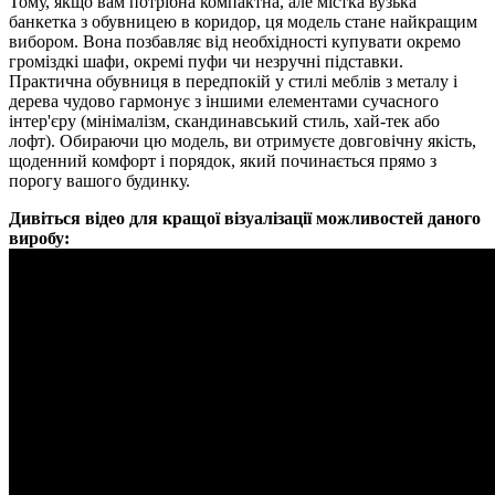
Тому, якщо вам потрібна компактна, але містка вузька
банкетка з обувницею в коридор, ця модель стане найкращим
вибором. Вона позбавляє від необхідності купувати окремо
громіздкі шафи, окремі пуфи чи незручні підставки.
Практична обувниця в передпокій у стилі меблів з металу і
дерева чудово гармонує з іншими елементами сучасного
інтер'єру (мінімалізм, скандинавський стиль, хай-тек або
лофт). Обираючи цю модель, ви отримуєте довговічну якість,
щоденний комфорт і порядок, який починається прямо з
порогу вашого будинку.
Дивіться відео для кращої візуалізації можливостей даного
виробу: