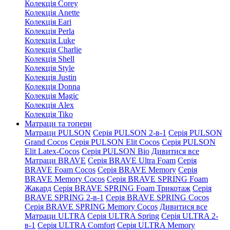
Колекція Corey
Колекція Anette
Колекція Eari
Колекція Perla
Колекція Luke
Колекція Charlie
Колекція Shell
Колекція Style
Колекція Justin
Колекція Donna
Колекція Magic
Колекція Alex
Колекція Tiko
Матраци та топери
Матраци PULSON
Серія PULSON 2-в-1
Серія PULSON
Grand Cocos
Серія PULSON Elit Cocos
Серія PULSON
Elit Latex-Cocos
Серія PULSON Bio
Дивитися все
Матраци BRAVE
Серія BRAVE Ultra Foam
Серія
BRAVE Foam Cocos
Серія BRAVE Memory
Серія
BRAVE Memory Cocos
Серія BRAVE SPRING Foam
Жакард
Серія BRAVE SPRING Foam Трикотаж
Серія
BRAVE SPRING 2-в-1
Серія BRAVE SPRING Cocos
Серія BRAVE SPRING Memory Cocos
Дивитися все
Матраци ULTRA
Серія ULTRA Spring
Серія ULTRA 2-
в-1
Серія ULTRA Comfort
Серія ULTRA Memory