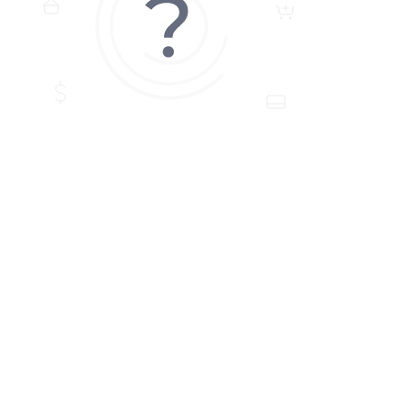
ДОДАТИ ПИТАННЯ
Якщо у Вас є питання по цьому товару, заповніть форму
нижче, і ми відповімо найближчим часом.