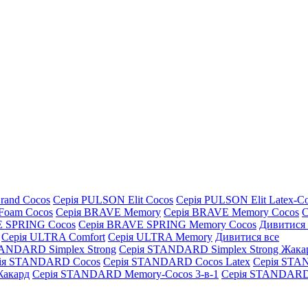
rand Cocos
Серія PULSON Elit Cocos
Серія PULSON Elit Latex-C
Foam Cocos
Серія BRAVE Memory
Серія BRAVE Memory Cocos
С
E SPRING Cocos
Серія BRAVE SPRING Memory Cocos
Дивитися 
Серія ULTRA Comfort
Серія ULTRA Memory
Дивитися все
TANDARD Simplex Strong
Серія STANDARD Simplex Strong Жака
ія STANDARD Cocos
Серія STANDARD Cocos Latex
Серія STA
акард
Серія STANDARD Memory-Cocos 3-в-1
Серія STANDARD 