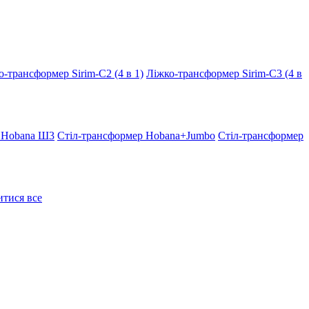
о-трансформер Sirim-C2 (4 в 1)
Ліжко-трансформер Sirim-C3 (4 в
 Hobana Ш3
Стіл-трансформер Hobana+Jumbo
Стіл-трансформер
тися все