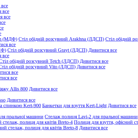
 все
 все
я все
все
се
е
um (МДФ)
Стіл обідній розсувний Arakhna (ЛДСП)
Стіл обідній р
ися все
ДФ)
Стіл обідній розсувний Grayt (ЛДСП)
Дивитися все
 все
Стіл обідній розсувний Tetch (ЛДСП)
Дивитися все
Стіл обідній розсувний Vito (ЛДСП)
Дивитися все
тися все
тися все
іяжу Allis 800
Дивитися все
sso
Дивитися все
та спинкою Kert-900
Банкетки для взуття Kert-Light
Дивитися все
для пральної машини
Стелаж полиця Lavi-2 для пральної машини
 стелаж, полиця для квітів Breto-4
Полиця для взуття, офісний ст
ий стелаж, полиця для квітів Breto-8
Дивитися все