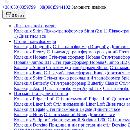
+38(050)0359799
+38(098)5944102
Замовити дзвінок
0
0 грн
Ліжка-трансформери
Колекція Sirim
Ліжко-трансформер Sirim (2 в 1)
Ліжко-тран
1)
Дивитися все
Столи-трансформери
Колекція Dragonfly
Стіл-трансформер Dragonfly
Дивитися
Колекція Frenzy
Стіл-комод трансформер розсувний Frenz
Колекція Hobana
Стіл-трансформер Hobana
Стіл-трансфо
Hobana+Jumbo Ш1
Стіл-трансформер Hobana+Jumbo Ш2
Колекція Shiron
Стіл-комод трансформер Shiron
Стіл-комо
Колекція Rand
Стіл-тумба трансформер Rand
Дивитися вс
Колекція Spier
Стіл-книжка розкладний трансформер Spie
Колекція Butterfly
Стіл-трансформер Butterfly Classic
Стіл-
Колекція Aspid
Стіл-трансформер Aspid Lux
Стіл-трансфо
Письмові та туалетні столи
Колекція Frigate Loft
Стіл письмовий Frigate Loft
Дивитися
Колекція Liner Loft
Стіл письмовий Liner Loft
Дивитися в
Колекція Legate
Стіл письмовий Legate
Дивитися все
Колекція Nous
Стіл письмовий Nous
Дивитися все
Колекція Scriptor
Стіл письмовий Scriptor 1200
Стіл письм
Колекція Derzitto
Придиванний приставний стіл Derzitto
Д