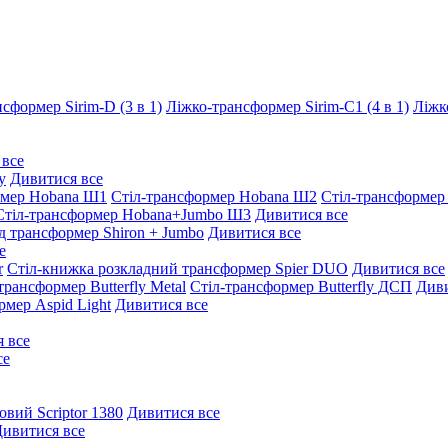
сформер Sirim-D (3 в 1)
Ліжко-трансформер Sirim-C1 (4 в 1)
Ліжк
 все
y
Дивитися все
рмер Hobana Ш1
Стіл-трансформер Hobana Ш2
Стіл-трансформер
Стіл-трансформер Hobana+Jumbo Ш3
Дивитися все
д трансформер Shiron + Jumbo
Дивитися все
е
r
Стіл-книжка розкладний трансформер Spier DUO
Дивитися все
трансформер Butterfly Metal
Стіл-трансформер Butterfly ДСП
Диви
рмер Aspid Light
Дивитися все
 все
се
овий Scriptor 1380
Дивитися все
ивитися все