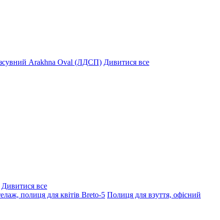
озсувний Arakhna Oval (ЛДСП)
Дивитися все
Дивитися все
елаж, полиця для квітів Breto-5
Полиця для взуття, офісний