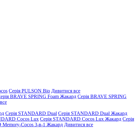
ocos
Серія PULSON Bio
Дивитися все
ерія BRAVE SPRING Foam Жакард
Серія BRAVE SPRING
все
рд
Серія STANDARD Dual
Серія STANDARD Dual Жакард
NDARD Cocos Lux
Серія STANDARD Cocos Lux Жакард
Серія
Memory-Cocos 3-в-1 Жакард
Дивитися все