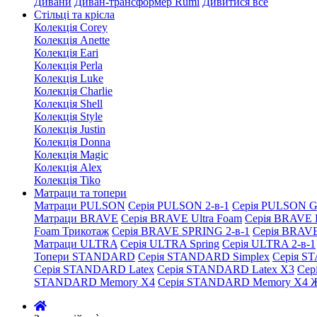
Дивани
Диван-трансформер Rumi
Дивитися все
Стільці та крісла
Колекція Corey
Колекція Anette
Колекція Eari
Колекція Perla
Колекція Luke
Колекція Charlie
Колекція Shell
Колекція Style
Колекція Justin
Колекція Donna
Колекція Magic
Колекція Alex
Колекція Tiko
Матраци та топери
Матраци PULSON
Серія PULSON 2-в-1
Серія PULSON G
Матраци BRAVE
Серія BRAVE Ultra Foam
Серія BRAVE 
Foam Трикотаж
Серія BRAVE SPRING 2-в-1
Серія BRAV
Матраци ULTRA
Серія ULTRA Spring
Серія ULTRA 2-в-1
Топери STANDARD
Серія STANDARD Simplex
Серія S
Серія STANDARD Latex
Серія STANDARD Latex X3
Сер
STANDARD Memory X4
Серія STANDARD Memory X4 Ж