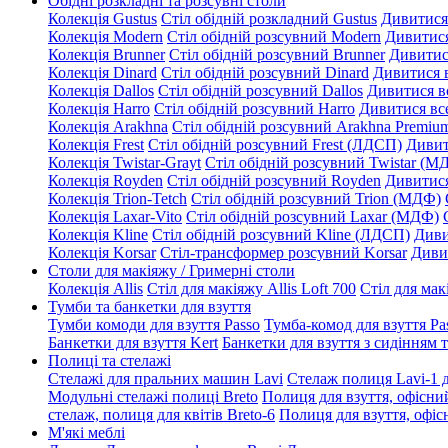
Обідні розкладні та розсувні столи
Колекція Gustus
Стіл обідній розкладний Gustus
Дивитися
Колекція Modern
Стіл обідній розсувний Modern
Дивитися
Колекція Brunner
Стіл обідній розсувний Brunner
Дивитис
Колекція Dinard
Стіл обідній розсувний Dinard
Дивитися 
Колекція Dallos
Стіл обідній розсувний Dallos
Дивитися в
Колекція Harro
Стіл обідній розсувний Harro
Дивитися вс
Колекція Arakhna
Стіл обідній розсувний Arakhna Premi
Колекція Frest
Стіл обідній розсувний Frest (ЛДСП)
Дивит
Колекція Twistar-Grayt
Стіл обідній розсувний Twistar (М
Колекція Royden
Стіл обідній розсувний Royden
Дивитися
Колекція Trion-Tetch
Стіл обідній розсувний Trion (МДФ)
Колекція Laxar-Vito
Стіл обідній розсувний Laxar (МДФ)
Колекція Kline
Стіл обідній розсувний Kline (ЛДСП)
Диви
Колекція Korsar
Стіл-трансформер розсувний Korsar
Диви
Столи для макіяжу / Гримерні столи
Колекція Allis
Стіл для макіяжу Allis Loft 700
Стіл для мак
Тумби та банкетки для взуття
Тумби комоди для взуття Passo
Тумба-комод для взуття Pa
Банкетки для взуття Kert
Банкетки для взуття з сидінням 
Полиці та стелажі
Стелажі для пральних машин Lavi
Стелаж полиця Lavi-1 
Модульні стелажі полиці Breto
Полиця для взуття, офісний
стелаж, полиця для квітів Breto-6
Полиця для взуття, офісн
М'які меблі