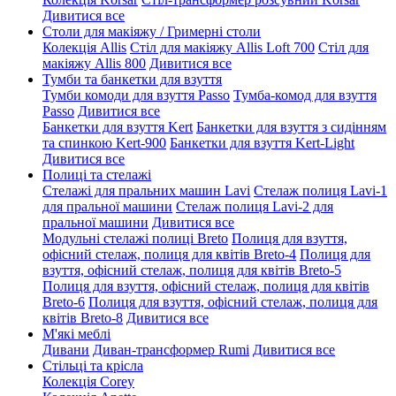
Дивитися все
Столи для макіяжу / Гримерні столи
Колекція Allis
Стіл для макіяжу Allis Loft 700
Стіл для
макіяжу Allis 800
Дивитися все
Тумби та банкетки для взуття
Тумби комоди для взуття Passo
Тумба-комод для взуття
Passo
Дивитися все
Банкетки для взуття Kert
Банкетки для взуття з сидінням
та спинкою Kert-900
Банкетки для взуття Kert-Light
Дивитися все
Полиці та стелажі
Стелажі для пральних машин Lavi
Стелаж полиця Lavi-1
для пральної машини
Стелаж полиця Lavi-2 для
пральної машини
Дивитися все
Модульні стелажі полиці Breto
Полиця для взуття,
офісний стелаж, полиця для квітів Breto-4
Полиця для
взуття, офісний стелаж, полиця для квітів Breto-5
Полиця для взуття, офісний стелаж, полиця для квітів
Breto-6
Полиця для взуття, офісний стелаж, полиця для
квітів Breto-8
Дивитися все
М'які меблі
Дивани
Диван-трансформер Rumi
Дивитися все
Стільці та крісла
Колекція Corey