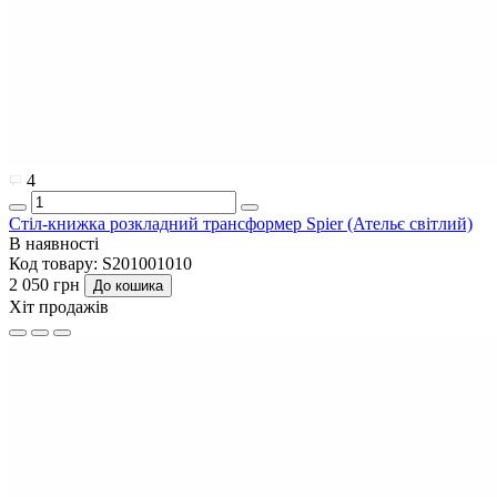
4
Стіл-книжка розкладний трансформер Spier (Ательє світлий)
В наявності
Код товару:
S201001010
2 050 грн
До кошика
Хіт продажів