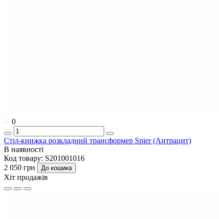
0
Стіл-книжка розкладний трансформер Spier (Антрацит)
В наявності
Код товару:
S201001016
2 050 грн
До кошика
Хіт продажів