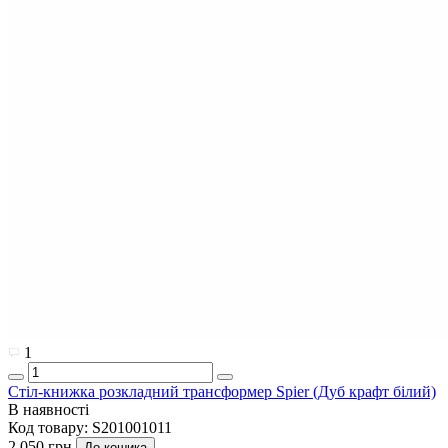
1
Стіл-книжка розкладний трансформер Spier (Дуб крафт білий)
В наявності
Код товару:
S201001011
2 050 грн
До кошика