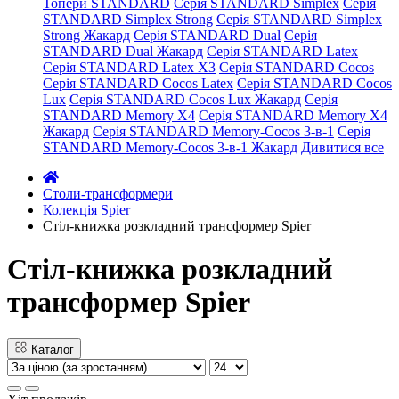
Топери STANDARD
Серія STANDARD Simplex
Серія
STANDARD Simplex Strong
Серія STANDARD Simplex
Strong Жакард
Серія STANDARD Dual
Серія
STANDARD Dual Жакард
Серія STANDARD Latex
Серія STANDARD Latex X3
Серія STANDARD Cocos
Серія STANDARD Cocos Latex
Серія STANDARD Cocos
Lux
Серія STANDARD Cocos Lux Жакард
Серія
STANDARD Memory X4
Серія STANDARD Memory X4
Жакард
Серія STANDARD Memory-Cocos 3-в-1
Серія
STANDARD Memory-Cocos 3-в-1 Жакард
Дивитися все
Столи-трансформери
Колекція Spier
Стіл-книжка розкладний трансформер Spier
Стіл-книжка розкладний
трансформер Spier
Каталог