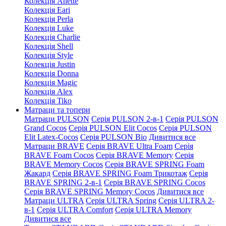
Колекція Anette
Колекція Eari
Колекція Perla
Колекція Luke
Колекція Charlie
Колекція Shell
Колекція Style
Колекція Justin
Колекція Donna
Колекція Magic
Колекція Alex
Колекція Tiko
Матраци та топери
Матраци PULSON
Серія PULSON 2-в-1
Серія PULSON
Grand Cocos
Серія PULSON Elit Cocos
Серія PULSON
Elit Latex-Cocos
Серія PULSON Bio
Дивитися все
Матраци BRAVE
Серія BRAVE Ultra Foam
Серія
BRAVE Foam Cocos
Серія BRAVE Memory
Серія
BRAVE Memory Cocos
Серія BRAVE SPRING Foam
Жакард
Серія BRAVE SPRING Foam Трикотаж
Серія
BRAVE SPRING 2-в-1
Серія BRAVE SPRING Cocos
Серія BRAVE SPRING Memory Cocos
Дивитися все
Матраци ULTRA
Серія ULTRA Spring
Серія ULTRA 2-
в-1
Серія ULTRA Comfort
Серія ULTRA Memory
Дивитися все