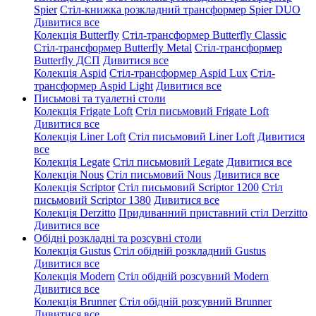
Spier
Стіл-книжка розкладний трансформер Spier DUO
Дивитися все
Колекція Butterfly
Стіл-трансформер Butterfly Classic
Стіл-трансформер Butterfly Metal
Стіл-трансформер
Butterfly ДСП
Дивитися все
Колекція Aspid
Стіл-трансформер Aspid Lux
Стіл-
трансформер Aspid Light
Дивитися все
Письмові та туалетні столи
Колекція Frigate Loft
Стіл письмовий Frigate Loft
Дивитися все
Колекція Liner Loft
Стіл письмовий Liner Loft
Дивитися
все
Колекція Legate
Стіл письмовий Legate
Дивитися все
Колекція Nous
Стіл письмовий Nous
Дивитися все
Колекція Scriptor
Стіл письмовий Scriptor 1200
Стіл
письмовий Scriptor 1380
Дивитися все
Колекція Derzitto
Придиванний приставний стіл Derzitto
Дивитися все
Обідні розкладні та розсувні столи
Колекція Gustus
Стіл обідній розкладний Gustus
Дивитися все
Колекція Modern
Стіл обідній розсувний Modern
Дивитися все
Колекція Brunner
Стіл обідній розсувний Brunner
Дивитися все