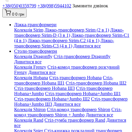
+38(050)0359799
+38(098)5944102
Замовити дзвінок
0
0 грн
Ліжка-трансформери
Колекція Sirim
Ліжко-трансформер Sirim (2 в 1)
Ліжко-
трансформер Sirim-D (3 в 1)
Ліжко-трансформер Sirim-C1
(4 в 1)
Ліжко-трансформер Sirim-C2 (4 в 1)
Ліжко-
трансформер Sirim-C3 (4 в 1)
Дивитися все
Столи-трансформери
Колекція Dragonfly
Стіл-трансформер Dragonfly
Дивитися все
Колекція Frenzy
Стіл-комод трансформер розсувний
Frenzy
Дивитися все
Колекція Hobana
Стіл-трансформер Hobana
Стіл-
трансформер Hobana Ш1
Стіл-трансформер Hobana Ш2
Стіл-трансформер Hobana Ш3
Стіл-трансформер
Hobana+Jumbo
Стіл-трансформер Hobana+Jumbo Ш1
Стіл-трансформер Hobana+Jumbo Ш2
Стіл-трансформер
Hobana+Jumbo Ш3
Дивитися все
Колекція Shiron
Стіл-комод трансформер Shiron
Стіл-
комод трансформер Shiron + Jumbo
Дивитися все
Колекція Rand
Стіл-тумба трансформер Rand
Дивитися
все
Колекція Spier
Стіл-книжка розкладний трансформер