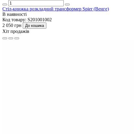
Стіл-книжка розкладний трансформер Spier (Венге)
В наявності
Код товару:
S201001002
2 050 грн
До кошика
Хіт продажів