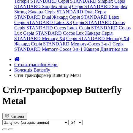
Топери STANDARD
Серія STANDARD Simplex
Серія
STANDARD Simplex Strong
Серія STANDARD Simplex
Strong Жакард
Серія STANDARD Dual
Серія
STANDARD Dual Жакард
Серія STANDARD Latex
Серія STANDARD Latex X3
Серія STANDARD Cocos
Серія STANDARD Cocos Latex
Серія STANDARD Cocos
Lux
Серія STANDARD Cocos Lux Жакард
Серія
STANDARD Memory X4
Серія STANDARD Memory X4
Жакард
Серія STANDARD Memory-Cocos 3-в-1
Серія
STANDARD Memory-Cocos 3-в-1 Жакард
Дивитися все
Столи-трансформери
Колекція Butterfly
Стіл-трансформер Butterfly Metal
Стіл-трансформер Butterfly
Metal
Каталог