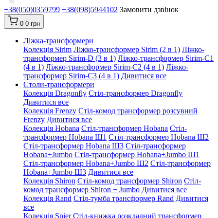
+38(050)0359799
+38(098)5944102
Замовити дзвінок
0
0 грн
Ліжка-трансформери
Колекція Sirim
Ліжко-трансформер Sirim (2 в 1)
Ліжко-
трансформер Sirim-D (3 в 1)
Ліжко-трансформер Sirim-C1
(4 в 1)
Ліжко-трансформер Sirim-C2 (4 в 1)
Ліжко-
трансформер Sirim-C3 (4 в 1)
Дивитися все
Столи-трансформери
Колекція Dragonfly
Стіл-трансформер Dragonfly
Дивитися все
Колекція Frenzy
Стіл-комод трансформер розсувний
Frenzy
Дивитися все
Колекція Hobana
Стіл-трансформер Hobana
Стіл-
трансформер Hobana Ш1
Стіл-трансформер Hobana Ш2
Стіл-трансформер Hobana Ш3
Стіл-трансформер
Hobana+Jumbo
Стіл-трансформер Hobana+Jumbo Ш1
Стіл-трансформер Hobana+Jumbo Ш2
Стіл-трансформер
Hobana+Jumbo Ш3
Дивитися все
Колекція Shiron
Стіл-комод трансформер Shiron
Стіл-
комод трансформер Shiron + Jumbo
Дивитися все
Колекція Rand
Стіл-тумба трансформер Rand
Дивитися
все
Колекція Spier
Стіл-книжка розкладний трансформер