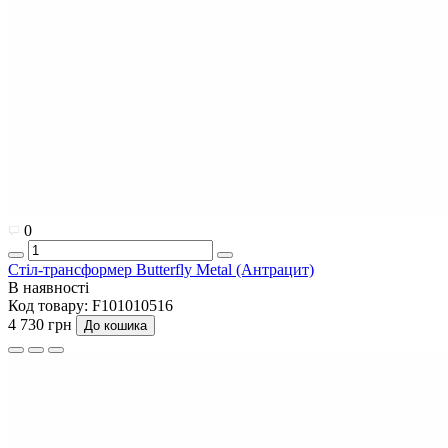
0
Стіл-трансформер Butterfly Metal (Антрацит)
В наявності
Код товару:
F101010516
4 730 грн
До кошика