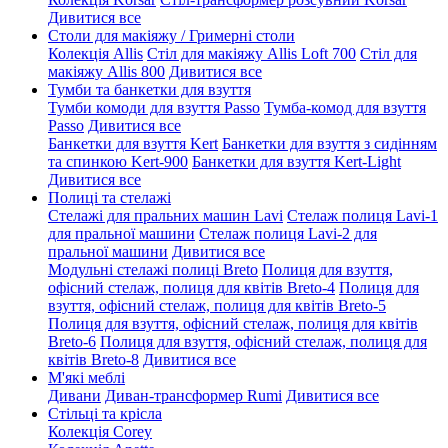
Дивитися все
Столи для макіяжу / Гримерні столи
Колекція Allis
Стіл для макіяжу Allis Loft 700
Стіл для
макіяжу Allis 800
Дивитися все
Тумби та банкетки для взуття
Тумби комоди для взуття Passo
Тумба-комод для взуття
Passo
Дивитися все
Банкетки для взуття Kert
Банкетки для взуття з сидінням
та спинкою Kert-900
Банкетки для взуття Kert-Light
Дивитися все
Полиці та стелажі
Стелажі для пральних машин Lavi
Стелаж полиця Lavi-1
для пральної машини
Стелаж полиця Lavi-2 для
пральної машини
Дивитися все
Модульні стелажі полиці Breto
Полиця для взуття,
офісний стелаж, полиця для квітів Breto-4
Полиця для
взуття, офісний стелаж, полиця для квітів Breto-5
Полиця для взуття, офісний стелаж, полиця для квітів
Breto-6
Полиця для взуття, офісний стелаж, полиця для
квітів Breto-8
Дивитися все
М'які меблі
Дивани
Диван-трансформер Rumi
Дивитися все
Стільці та крісла
Колекція Corey