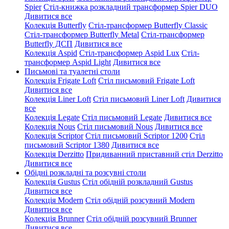
Spier
Стіл-книжка розкладний трансформер Spier DUO
Дивитися все
Колекція Butterfly
Стіл-трансформер Butterfly Classic
Стіл-трансформер Butterfly Metal
Стіл-трансформер
Butterfly ДСП
Дивитися все
Колекція Aspid
Стіл-трансформер Aspid Lux
Стіл-
трансформер Aspid Light
Дивитися все
Письмові та туалетні столи
Колекція Frigate Loft
Стіл письмовий Frigate Loft
Дивитися все
Колекція Liner Loft
Стіл письмовий Liner Loft
Дивитися
все
Колекція Legate
Стіл письмовий Legate
Дивитися все
Колекція Nous
Стіл письмовий Nous
Дивитися все
Колекція Scriptor
Стіл письмовий Scriptor 1200
Стіл
письмовий Scriptor 1380
Дивитися все
Колекція Derzitto
Придиванний приставний стіл Derzitto
Дивитися все
Обідні розкладні та розсувні столи
Колекція Gustus
Стіл обідній розкладний Gustus
Дивитися все
Колекція Modern
Стіл обідній розсувний Modern
Дивитися все
Колекція Brunner
Стіл обідній розсувний Brunner
Дивитися все