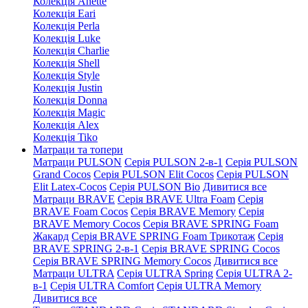
Колекція Anette
Колекція Eari
Колекція Perla
Колекція Luke
Колекція Charlie
Колекція Shell
Колекція Style
Колекція Justin
Колекція Donna
Колекція Magic
Колекція Alex
Колекція Tiko
Матраци та топери
Матраци PULSON
Серія PULSON 2-в-1
Серія PULSON
Grand Cocos
Серія PULSON Elit Cocos
Серія PULSON
Elit Latex-Cocos
Серія PULSON Bio
Дивитися все
Матраци BRAVE
Серія BRAVE Ultra Foam
Серія
BRAVE Foam Cocos
Серія BRAVE Memory
Серія
BRAVE Memory Cocos
Серія BRAVE SPRING Foam
Жакард
Серія BRAVE SPRING Foam Трикотаж
Серія
BRAVE SPRING 2-в-1
Серія BRAVE SPRING Cocos
Серія BRAVE SPRING Memory Cocos
Дивитися все
Матраци ULTRA
Серія ULTRA Spring
Серія ULTRA 2-
в-1
Серія ULTRA Comfort
Серія ULTRA Memory
Дивитися все