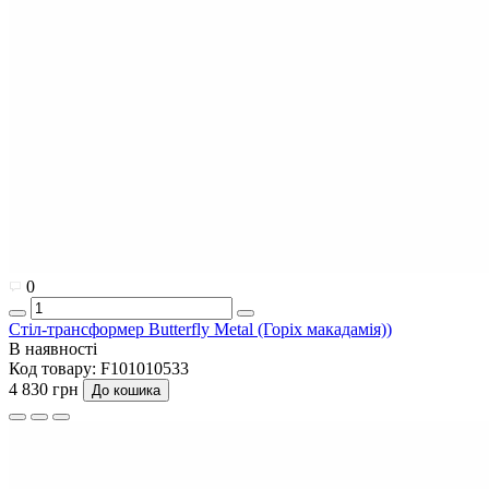
0
Стіл-трансформер Butterfly Metal (Горіх макадамія))
В наявності
Код товару:
F101010533
4 830 грн
До кошика