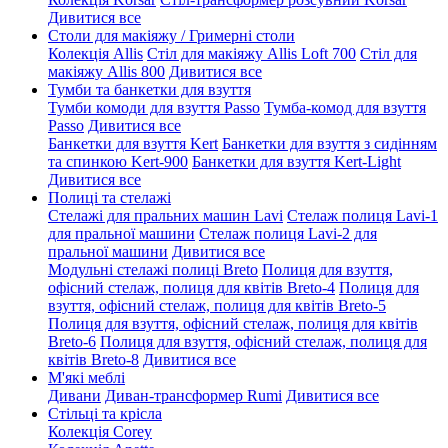
Дивитися все
Столи для макіяжу / Гримерні столи
Колекція Allis
Стіл для макіяжу Allis Loft 700
Стіл для
макіяжу Allis 800
Дивитися все
Тумби та банкетки для взуття
Тумби комоди для взуття Passo
Тумба-комод для взуття
Passo
Дивитися все
Банкетки для взуття Kert
Банкетки для взуття з сидінням
та спинкою Kert-900
Банкетки для взуття Kert-Light
Дивитися все
Полиці та стелажі
Стелажі для пральних машин Lavi
Стелаж полиця Lavi-1
для пральної машини
Стелаж полиця Lavi-2 для
пральної машини
Дивитися все
Модульні стелажі полиці Breto
Полиця для взуття,
офісний стелаж, полиця для квітів Breto-4
Полиця для
взуття, офісний стелаж, полиця для квітів Breto-5
Полиця для взуття, офісний стелаж, полиця для квітів
Breto-6
Полиця для взуття, офісний стелаж, полиця для
квітів Breto-8
Дивитися все
М'які меблі
Дивани
Диван-трансформер Rumi
Дивитися все
Стільці та крісла
Колекція Corey