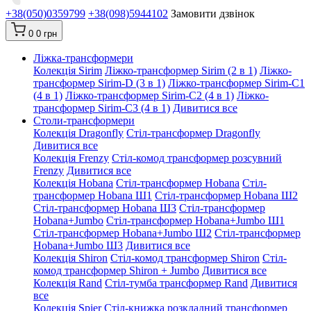
+38(050)0359799
+38(098)5944102
Замовити дзвінок
0
0 грн
Ліжка-трансформери
Колекція Sirim
Ліжко-трансформер Sirim (2 в 1)
Ліжко-
трансформер Sirim-D (3 в 1)
Ліжко-трансформер Sirim-C1
(4 в 1)
Ліжко-трансформер Sirim-C2 (4 в 1)
Ліжко-
трансформер Sirim-C3 (4 в 1)
Дивитися все
Столи-трансформери
Колекція Dragonfly
Стіл-трансформер Dragonfly
Дивитися все
Колекція Frenzy
Стіл-комод трансформер розсувний
Frenzy
Дивитися все
Колекція Hobana
Стіл-трансформер Hobana
Стіл-
трансформер Hobana Ш1
Стіл-трансформер Hobana Ш2
Стіл-трансформер Hobana Ш3
Стіл-трансформер
Hobana+Jumbo
Стіл-трансформер Hobana+Jumbo Ш1
Стіл-трансформер Hobana+Jumbo Ш2
Стіл-трансформер
Hobana+Jumbo Ш3
Дивитися все
Колекція Shiron
Стіл-комод трансформер Shiron
Стіл-
комод трансформер Shiron + Jumbo
Дивитися все
Колекція Rand
Стіл-тумба трансформер Rand
Дивитися
все
Колекція Spier
Стіл-книжка розкладний трансформер