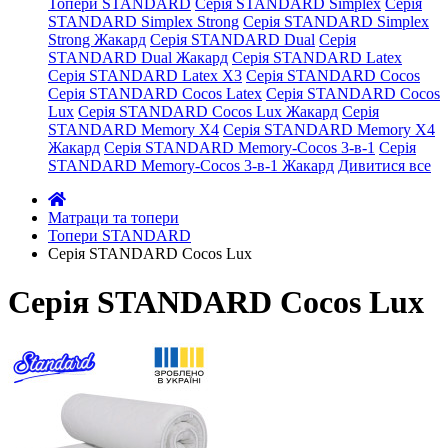
Топери STANDARD
Серія STANDARD Simplex
Серія
STANDARD Simplex Strong
Серія STANDARD Simplex
Strong Жакард
Серія STANDARD Dual
Серія
STANDARD Dual Жакард
Серія STANDARD Latex
Серія STANDARD Latex X3
Серія STANDARD Cocos
Серія STANDARD Cocos Latex
Серія STANDARD Cocos
Lux
Серія STANDARD Cocos Lux Жакард
Серія
STANDARD Memory X4
Серія STANDARD Memory X4
Жакард
Серія STANDARD Memory-Cocos 3-в-1
Серія
STANDARD Memory-Cocos 3-в-1 Жакард
Дивитися все
Матраци та топери
Топери STANDARD
Серія STANDARD Cocos Lux
Серія STANDARD Cocos Lux