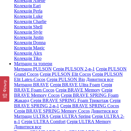
Колекція Anette
Колекція Eari
Колекція Perla
Колекція Luke
Колекція Charlie
Колекція Shell
Колекція Style
Колекція Justin
Колекція Donna
Колекція Magic
Колекція Alex
Колекція Tiko
Матраци та топери
Матраци PULSON
Серія PULSON 2-в-1
Серія PULSON
Grand Cocos
Серія PULSON Elit Cocos
Серія PULSON
Elit Latex-Cocos
Серія PULSON Bio
Дивитися все
Фільтр
Матраци BRAVE
Серія BRAVE Ultra Foam
Серія
BRAVE Foam Cocos
Серія BRAVE Memory
Серія
BRAVE Memory Cocos
Серія BRAVE SPRING Foam
Жакард
Серія BRAVE SPRING Foam Трикотаж
Серія
BRAVE SPRING 2-в-1
Серія BRAVE SPRING Cocos
Серія BRAVE SPRING Memory Cocos
Дивитися все
Матраци ULTRA
Серія ULTRA Spring
Серія ULTRA 2-
в-1
Серія ULTRA Comfort
Серія ULTRA Memory
Дивитися все