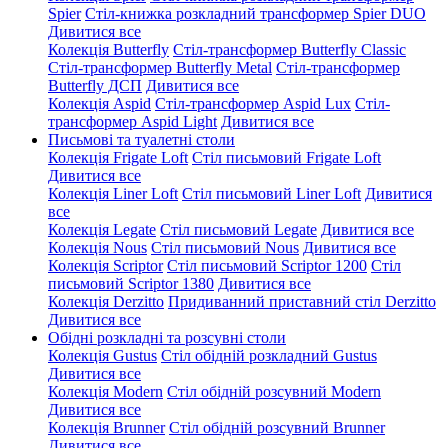
Spier
Стіл-книжка розкладний трансформер Spier DUO
Дивитися все
Колекція Butterfly
Стіл-трансформер Butterfly Classic
Стіл-трансформер Butterfly Metal
Стіл-трансформер
Butterfly ДСП
Дивитися все
Колекція Aspid
Стіл-трансформер Aspid Lux
Стіл-
трансформер Aspid Light
Дивитися все
Письмові та туалетні столи
Колекція Frigate Loft
Стіл письмовий Frigate Loft
Дивитися все
Колекція Liner Loft
Стіл письмовий Liner Loft
Дивитися
все
Колекція Legate
Стіл письмовий Legate
Дивитися все
Колекція Nous
Стіл письмовий Nous
Дивитися все
Колекція Scriptor
Стіл письмовий Scriptor 1200
Стіл
письмовий Scriptor 1380
Дивитися все
Колекція Derzitto
Придиванний приставний стіл Derzitto
Дивитися все
Обідні розкладні та розсувні столи
Колекція Gustus
Стіл обідній розкладний Gustus
Дивитися все
Колекція Modern
Стіл обідній розсувний Modern
Дивитися все
Колекція Brunner
Стіл обідній розсувний Brunner
Дивитися все