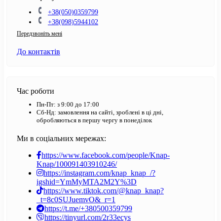
+38(050)0359799
+38(098)5944102
Передзвоніть мені
До контактів
Час роботи
Пн-Пт: з 9:00 до 17:00
Сб-Нд: замовлення на сайті, зроблені в ці дні,
обробляються в першу чергу в понеділок
Ми в соціальних мережах:
https://www.facebook.com/people/Knap-
Knap/100091403910246/
https://instagram.com/knap_knap_/?
igshid=YmMyMTA2M2Y%3D
https://www.tiktok.com/@knap_knap?
_t=8c0SUJuemvO&_r=1
https://t.me/+380500359799
https://tinyurl.com/2r33ecys