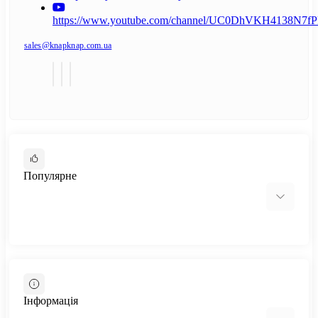
https://www.youtube.com/channel/UC0DhVKH4138N7
sales@knapknap.com.ua
Популярне
Столи-трансформери
Стіл-трансформер Hobana
Інформація