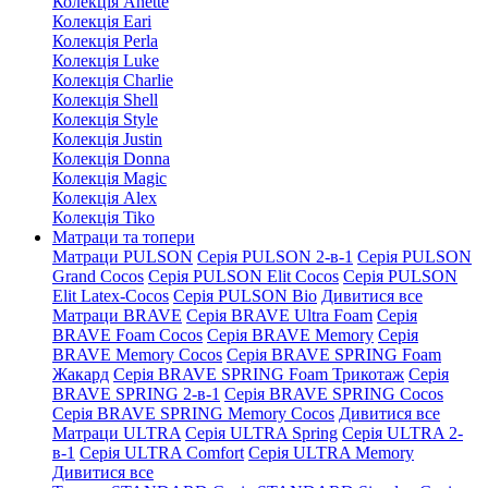
Колекція Anette
Колекція Eari
Колекція Perla
Колекція Luke
Колекція Charlie
Колекція Shell
Колекція Style
Колекція Justin
Колекція Donna
Колекція Magic
Колекція Alex
Колекція Tiko
Матраци та топери
Матраци PULSON
Серія PULSON 2-в-1
Серія PULSON
Grand Cocos
Серія PULSON Elit Cocos
Серія PULSON
Elit Latex-Cocos
Серія PULSON Bio
Дивитися все
Матраци BRAVE
Серія BRAVE Ultra Foam
Серія
BRAVE Foam Cocos
Серія BRAVE Memory
Серія
BRAVE Memory Cocos
Серія BRAVE SPRING Foam
Жакард
Серія BRAVE SPRING Foam Трикотаж
Серія
BRAVE SPRING 2-в-1
Серія BRAVE SPRING Cocos
Серія BRAVE SPRING Memory Cocos
Дивитися все
Матраци ULTRA
Серія ULTRA Spring
Серія ULTRA 2-
в-1
Серія ULTRA Comfort
Серія ULTRA Memory
Дивитися все