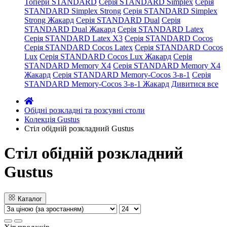
Топери STANDARD
Серія STANDARD Simplex
Серія
STANDARD Simplex Strong
Серія STANDARD Simplex
Strong Жакард
Серія STANDARD Dual
Серія
STANDARD Dual Жакард
Серія STANDARD Latex
Серія STANDARD Latex X3
Серія STANDARD Cocos
Серія STANDARD Cocos Latex
Серія STANDARD Cocos
Lux
Серія STANDARD Cocos Lux Жакард
Серія
STANDARD Memory X4
Серія STANDARD Memory X4
Жакард
Серія STANDARD Memory-Cocos 3-в-1
Серія
STANDARD Memory-Cocos 3-в-1 Жакард
Дивитися все
Обідні розкладні та розсувні столи
Колекція Gustus
Стіл обідній розкладний Gustus
Стіл обідній розкладний
Gustus
Каталог