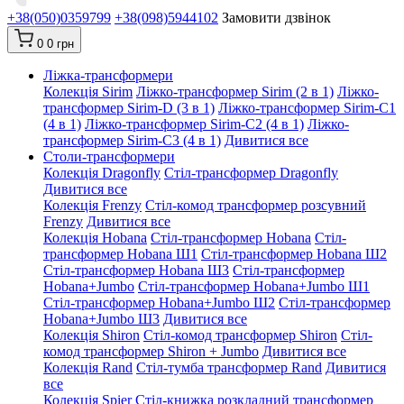
+38(050)0359799
+38(098)5944102
Замовити дзвінок
0
0 грн
Ліжка-трансформери
Колекція Sirim
Ліжко-трансформер Sirim (2 в 1)
Ліжко-
трансформер Sirim-D (3 в 1)
Ліжко-трансформер Sirim-C1
(4 в 1)
Ліжко-трансформер Sirim-C2 (4 в 1)
Ліжко-
трансформер Sirim-C3 (4 в 1)
Дивитися все
Столи-трансформери
Колекція Dragonfly
Стіл-трансформер Dragonfly
Дивитися все
Колекція Frenzy
Стіл-комод трансформер розсувний
Frenzy
Дивитися все
Колекція Hobana
Стіл-трансформер Hobana
Стіл-
трансформер Hobana Ш1
Стіл-трансформер Hobana Ш2
Стіл-трансформер Hobana Ш3
Стіл-трансформер
Hobana+Jumbo
Стіл-трансформер Hobana+Jumbo Ш1
Стіл-трансформер Hobana+Jumbo Ш2
Стіл-трансформер
Hobana+Jumbo Ш3
Дивитися все
Колекція Shiron
Стіл-комод трансформер Shiron
Стіл-
комод трансформер Shiron + Jumbo
Дивитися все
Колекція Rand
Стіл-тумба трансформер Rand
Дивитися
все
Колекція Spier
Стіл-книжка розкладний трансформер