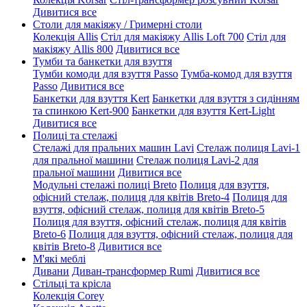
Дивитися все
Столи для макіяжу / Гримерні столи
Колекція Allis
Стіл для макіяжу Allis Loft 700
Стіл для
макіяжу Allis 800
Дивитися все
Тумби та банкетки для взуття
Тумби комоди для взуття Passo
Тумба-комод для взуття
Passo
Дивитися все
Банкетки для взуття Kert
Банкетки для взуття з сидінням
та спинкою Kert-900
Банкетки для взуття Kert-Light
Дивитися все
Полиці та стелажі
Стелажі для пральних машин Lavi
Стелаж полиця Lavi-1
для пральної машини
Стелаж полиця Lavi-2 для
пральної машини
Дивитися все
Модульні стелажі полиці Breto
Полиця для взуття,
офісний стелаж, полиця для квітів Breto-4
Полиця для
взуття, офісний стелаж, полиця для квітів Breto-5
Полиця для взуття, офісний стелаж, полиця для квітів
Breto-6
Полиця для взуття, офісний стелаж, полиця для
квітів Breto-8
Дивитися все
М'які меблі
Дивани
Диван-трансформер Rumi
Дивитися все
Стільці та крісла
Колекція Corey