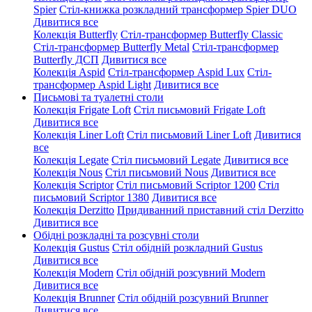
Spier
Стіл-книжка розкладний трансформер Spier DUO
Дивитися все
Колекція Butterfly
Стіл-трансформер Butterfly Classic
Стіл-трансформер Butterfly Metal
Стіл-трансформер
Butterfly ДСП
Дивитися все
Колекція Aspid
Стіл-трансформер Aspid Lux
Стіл-
трансформер Aspid Light
Дивитися все
Письмові та туалетні столи
Колекція Frigate Loft
Стіл письмовий Frigate Loft
Дивитися все
Колекція Liner Loft
Стіл письмовий Liner Loft
Дивитися
все
Колекція Legate
Стіл письмовий Legate
Дивитися все
Колекція Nous
Стіл письмовий Nous
Дивитися все
Колекція Scriptor
Стіл письмовий Scriptor 1200
Стіл
письмовий Scriptor 1380
Дивитися все
Колекція Derzitto
Придиванний приставний стіл Derzitto
Дивитися все
Обідні розкладні та розсувні столи
Колекція Gustus
Стіл обідній розкладний Gustus
Дивитися все
Колекція Modern
Стіл обідній розсувний Modern
Дивитися все
Колекція Brunner
Стіл обідній розсувний Brunner
Дивитися все