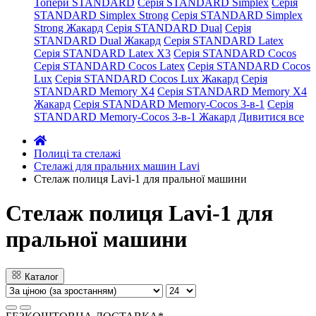
Топери STANDARD
Серія STANDARD Simplex
Серія
STANDARD Simplex Strong
Серія STANDARD Simplex
Strong Жакард
Серія STANDARD Dual
Серія
STANDARD Dual Жакард
Серія STANDARD Latex
Серія STANDARD Latex X3
Серія STANDARD Cocos
Серія STANDARD Cocos Latex
Серія STANDARD Cocos
Lux
Серія STANDARD Cocos Lux Жакард
Серія
STANDARD Memory X4
Серія STANDARD Memory X4
Жакард
Серія STANDARD Memory-Cocos 3-в-1
Серія
STANDARD Memory-Cocos 3-в-1 Жакард
Дивитися все
Полиці та стелажі
Стелажі для пральних машин Lavi
Стелаж полиця Lavi-1 для пральної машини
Стелаж полиця Lavi-1 для
пральної машини
Каталог