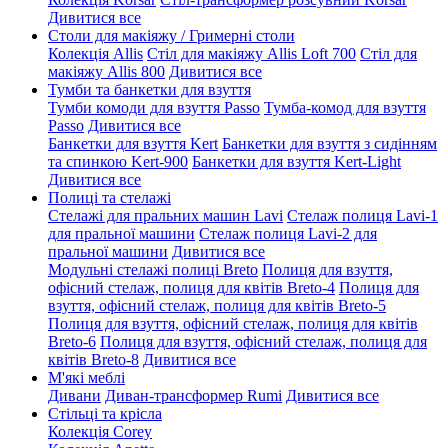
Дивитися все
Столи для макіяжу / Гримерні столи
Колекція Allis
Стіл для макіяжу Allis Loft 700
Стіл для
макіяжу Allis 800
Дивитися все
Тумби та банкетки для взуття
Тумби комоди для взуття Passo
Тумба-комод для взуття
Passo
Дивитися все
Банкетки для взуття Kert
Банкетки для взуття з сидінням
та спинкою Kert-900
Банкетки для взуття Kert-Light
Дивитися все
Полиці та стелажі
Стелажі для пральних машин Lavi
Стелаж полиця Lavi-1
для пральної машини
Стелаж полиця Lavi-2 для
пральної машини
Дивитися все
Модульні стелажі полиці Breto
Полиця для взуття,
офісний стелаж, полиця для квітів Breto-4
Полиця для
взуття, офісний стелаж, полиця для квітів Breto-5
Полиця для взуття, офісний стелаж, полиця для квітів
Breto-6
Полиця для взуття, офісний стелаж, полиця для
квітів Breto-8
Дивитися все
М'які меблі
Дивани
Диван-трансформер Rumi
Дивитися все
Стільці та крісла
Колекція Corey