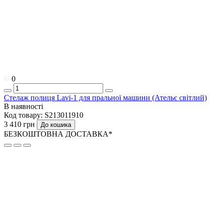
0
Стелаж полиця Lavi-1 для пральної машини (Ательє світлий)
В наявності
Код товару:
S213011910
3 410 грн
До кошика
БЕЗКОШТОВНА ДОСТАВКА*