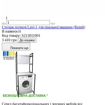
1
Стелаж полиця Lavi-1 для пральної машини (Білий)
В наявності
Код товару:
S213011901
3 410 грн
До кошика
Показати ще
Серед багатофункціональних і зручних меблів від