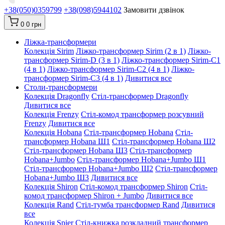
+38(050)0359799
+38(098)5944102
Замовити дзвінок
0
0 грн
Ліжка-трансформери
Колекція Sirim
Ліжко-трансформер Sirim (2 в 1)
Ліжко-
трансформер Sirim-D (3 в 1)
Ліжко-трансформер Sirim-C1
(4 в 1)
Ліжко-трансформер Sirim-C2 (4 в 1)
Ліжко-
трансформер Sirim-C3 (4 в 1)
Дивитися все
Столи-трансформери
Колекція Dragonfly
Стіл-трансформер Dragonfly
Дивитися все
Колекція Frenzy
Стіл-комод трансформер розсувний
Frenzy
Дивитися все
Колекція Hobana
Стіл-трансформер Hobana
Стіл-
трансформер Hobana Ш1
Стіл-трансформер Hobana Ш2
Стіл-трансформер Hobana Ш3
Стіл-трансформер
Hobana+Jumbo
Стіл-трансформер Hobana+Jumbo Ш1
Стіл-трансформер Hobana+Jumbo Ш2
Стіл-трансформер
Hobana+Jumbo Ш3
Дивитися все
Колекція Shiron
Стіл-комод трансформер Shiron
Стіл-
комод трансформер Shiron + Jumbo
Дивитися все
Колекція Rand
Стіл-тумба трансформер Rand
Дивитися
все
Колекція Spier
Стіл-книжка розкладний трансформер