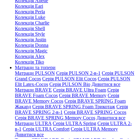
Колекція Anette
Колекція Eari
Колекція Perla
Колекція Luke
Колекція Charlie
Колекція Shell
Колекція Style
Колекція Justin
Колекція Donna
Колекція Magic
Колекція Alex
Колекція Tiko
Матраци та топери
Матраци PULSON
Серія PULSON 2-в-1
Серія PULSON
Grand Cocos
Серія PULSON Elit Cocos
Серія PULSON
Elit Latex-Cocos
Серія PULSON Bio
Дивитися все
Матраци BRAVE
Серія BRAVE Ultra Foam
Серія
BRAVE Foam Cocos
Серія BRAVE Memory
Серія
BRAVE Memory Cocos
Серія BRAVE SPRING Foam
Жакард
Серія BRAVE SPRING Foam Трикотаж
Серія
BRAVE SPRING 2-в-1
Серія BRAVE SPRING Cocos
Серія BRAVE SPRING Memory Cocos
Дивитися все
Матраци ULTRA
Серія ULTRA Spring
Серія ULTRA 2-
в-1
Серія ULTRA Comfort
Серія ULTRA Memory
Дивитися все