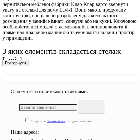
чернігівської меблевої фабрики Knap-Knap варто звернути
увагу на стелажі для дому Lavi-1. Вони мають продуману
конструкцію, спеціально розроблену для компактного
розміщення у ванній кімнаті, санвузлі або на кухні. Ключовою
особливістю цієї моделі стає можливість встановлювати її
прямо над пральною машиною та економити вільний простір
у приміщенні.
З яких елементів складається стелаж
Lavi-1
Розгорнути
Стелаж Lavi-1 має збірну конструкцію, представлену
металевим каркасом із неіржавкої сталі, трьома полицями з
ламінованих деревно-стружкових плит (ЛДСП) завтовшки 16
мм, кромки з полівінілхлориду, а також кріпильних елементів.
Слідкуйте за новинками та акціями:
Для надійного складання моделі в єдине ціле замість саморізів
застосовуються болти і муфти. Це спрощує монтаж і дає змогу
швидко виконати його зусиллями людини без відповідних
Підпишіться
знань і досвіду.
Я прочитав
Умови оплати
і згоден з вимогами
Конструкцію металевого стелажа Lavi-1 можна розділити на
три повноцінні зони:
Наша адреса:
нижня зона, в ніші якої можна поставити пральну