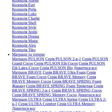
Колекція Anette
Колекція Eari
Колекція Perla
Колекція Luke
Колекція Charlie
Колекція Shell
Колекція Style
Колекція Justin
Колекція Donna
Колекція Magic
Колекція Alex
Колекція Tiko
Матраци та топери
Матраци PULSON
Серія PULSON 2-в-1
Серія PULSON
Grand Cocos
Серія PULSON Elit Cocos
Серія PULSON
Elit Latex-Cocos
Серія PULSON Bio
Дивитися все
Матраци BRAVE
Серія BRAVE Ultra Foam
Серія
BRAVE Foam Cocos
Серія BRAVE Memory
Серія
BRAVE Memory Cocos
Серія BRAVE SPRING Foam
Жакард
Серія BRAVE SPRING Foam Трикотаж
Серія
BRAVE SPRING 2-в-1
Серія BRAVE SPRING Cocos
Серія BRAVE SPRING Memory Cocos
Дивитися все
Матраци ULTRA
Серія ULTRA Spring
Серія ULTRA 2-
в-1
Серія ULTRA Comfort
Серія ULTRA Memory
Дивитися все