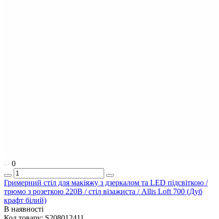
0
Гримерний стіл для макіяжу з дзеркалом та LED підсвіткою /
трюмо з розеткою 220В / стіл візажиста / Allis Loft 700 (Дуб
крафт білий)
В наявності
Код товару:
S208012411