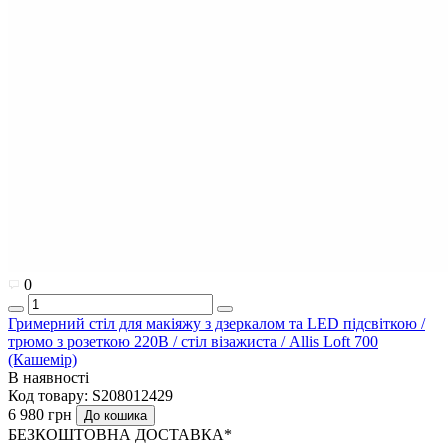
0
Гримерний стіл для макіяжу з дзеркалом та LED підсвіткою /
трюмо з розеткою 220В / стіл візажиста / Allis Loft 700
(Кашемір)
В наявності
Код товару:
S208012429
6 980 грн
До кошика
БЕЗКОШТОВНА ДОСТАВКА*