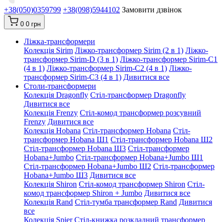
+38(050)0359799
+38(098)5944102
Замовити дзвінок
0
0 грн
Ліжка-трансформери
Колекція Sirim
Ліжко-трансформер Sirim (2 в 1)
Ліжко-
трансформер Sirim-D (3 в 1)
Ліжко-трансформер Sirim-C1
(4 в 1)
Ліжко-трансформер Sirim-C2 (4 в 1)
Ліжко-
трансформер Sirim-C3 (4 в 1)
Дивитися все
Столи-трансформери
Колекція Dragonfly
Стіл-трансформер Dragonfly
Дивитися все
Колекція Frenzy
Стіл-комод трансформер розсувний
Frenzy
Дивитися все
Колекція Hobana
Стіл-трансформер Hobana
Стіл-
трансформер Hobana Ш1
Стіл-трансформер Hobana Ш2
Стіл-трансформер Hobana Ш3
Стіл-трансформер
Hobana+Jumbo
Стіл-трансформер Hobana+Jumbo Ш1
Стіл-трансформер Hobana+Jumbo Ш2
Стіл-трансформер
Hobana+Jumbo Ш3
Дивитися все
Колекція Shiron
Стіл-комод трансформер Shiron
Стіл-
комод трансформер Shiron + Jumbo
Дивитися все
Колекція Rand
Стіл-тумба трансформер Rand
Дивитися
все
Колекція Spier
Стіл-книжка розкладний трансформер