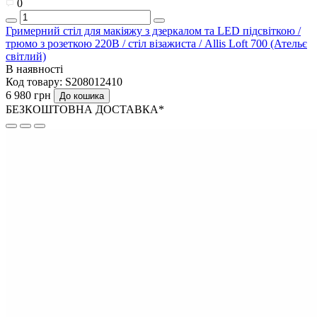
0
Гримерний стіл для макіяжу з дзеркалом та LED підсвіткою /
трюмо з розеткою 220В / стіл візажиста / Allis Loft 700 (Ательє
світлий)
В наявності
Код товару:
S208012410
6 980 грн
До кошика
БЕЗКОШТОВНА ДОСТАВКА*