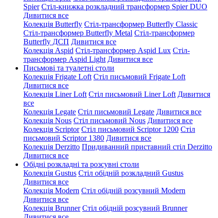
Spier
Стіл-книжка розкладний трансформер Spier DUO
Дивитися все
Колекція Butterfly
Стіл-трансформер Butterfly Classic
Стіл-трансформер Butterfly Metal
Стіл-трансформер
Butterfly ДСП
Дивитися все
Колекція Aspid
Стіл-трансформер Aspid Lux
Стіл-
трансформер Aspid Light
Дивитися все
Письмові та туалетні столи
Колекція Frigate Loft
Стіл письмовий Frigate Loft
Дивитися все
Колекція Liner Loft
Стіл письмовий Liner Loft
Дивитися
все
Колекція Legate
Стіл письмовий Legate
Дивитися все
Колекція Nous
Стіл письмовий Nous
Дивитися все
Колекція Scriptor
Стіл письмовий Scriptor 1200
Стіл
письмовий Scriptor 1380
Дивитися все
Колекція Derzitto
Придиванний приставний стіл Derzitto
Дивитися все
Обідні розкладні та розсувні столи
Колекція Gustus
Стіл обідній розкладний Gustus
Дивитися все
Колекція Modern
Стіл обідній розсувний Modern
Дивитися все
Колекція Brunner
Стіл обідній розсувний Brunner
Дивитися все