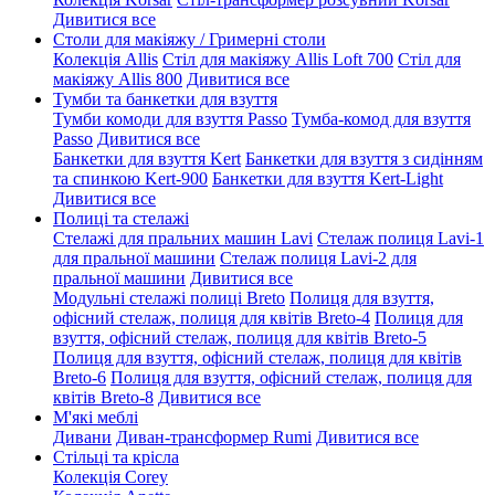
Дивитися все
Столи для макіяжу / Гримерні столи
Колекція Allis
Стіл для макіяжу Allis Loft 700
Стіл для
макіяжу Allis 800
Дивитися все
Тумби та банкетки для взуття
Тумби комоди для взуття Passo
Тумба-комод для взуття
Passo
Дивитися все
Банкетки для взуття Kert
Банкетки для взуття з сидінням
та спинкою Kert-900
Банкетки для взуття Kert-Light
Дивитися все
Полиці та стелажі
Стелажі для пральних машин Lavi
Стелаж полиця Lavi-1
для пральної машини
Стелаж полиця Lavi-2 для
пральної машини
Дивитися все
Модульні стелажі полиці Breto
Полиця для взуття,
офісний стелаж, полиця для квітів Breto-4
Полиця для
взуття, офісний стелаж, полиця для квітів Breto-5
Полиця для взуття, офісний стелаж, полиця для квітів
Breto-6
Полиця для взуття, офісний стелаж, полиця для
квітів Breto-8
Дивитися все
М'які меблі
Дивани
Диван-трансформер Rumi
Дивитися все
Стільці та крісла
Колекція Corey