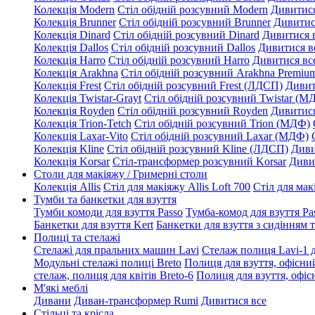
Колекція Modern
Стіл обідній розсувний Modern
Дивитися
Колекція Brunner
Стіл обідній розсувний Brunner
Дивитис
Колекція Dinard
Стіл обідній розсувний Dinard
Дивитися 
Колекція Dallos
Стіл обідній розсувний Dallos
Дивитися в
Колекція Harro
Стіл обідній розсувний Harro
Дивитися вс
Колекція Arakhna
Стіл обідній розсувний Arakhna Premi
Колекція Frest
Стіл обідній розсувний Frest (ЛДСП)
Дивит
Колекція Twistar-Grayt
Стіл обідній розсувний Twistar (М
Колекція Royden
Стіл обідній розсувний Royden
Дивитися
Колекція Trion-Tetch
Стіл обідній розсувний Trion (МДФ)
Колекція Laxar-Vito
Стіл обідній розсувний Laxar (МДФ)
Колекція Kline
Стіл обідній розсувний Kline (ЛДСП)
Диви
Колекція Korsar
Стіл-трансформер розсувний Korsar
Диви
Столи для макіяжу / Гримерні столи
Колекція Allis
Стіл для макіяжу Allis Loft 700
Стіл для мак
Тумби та банкетки для взуття
Тумби комоди для взуття Passo
Тумба-комод для взуття Pa
Банкетки для взуття Kert
Банкетки для взуття з сидінням 
Полиці та стелажі
Стелажі для пральних машин Lavi
Стелаж полиця Lavi-1 
Модульні стелажі полиці Breto
Полиця для взуття, офісний
стелаж, полиця для квітів Breto-6
Полиця для взуття, офісн
М'які меблі
Дивани
Диван-трансформер Rumi
Дивитися все
Стільці та крісла