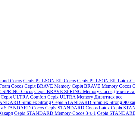
rand Cocos
Серія PULSON Elit Cocos
Серія PULSON Elit Latex-C
Foam Cocos
Серія BRAVE Memory
Серія BRAVE Memory Cocos
С
E SPRING Cocos
Серія BRAVE SPRING Memory Cocos
Дивитися 
Серія ULTRA Comfort
Серія ULTRA Memory
Дивитися все
TANDARD Simplex Strong
Серія STANDARD Simplex Strong Жака
ія STANDARD Cocos
Серія STANDARD Cocos Latex
Серія STA
акард
Серія STANDARD Memory-Cocos 3-в-1
Серія STANDARD 