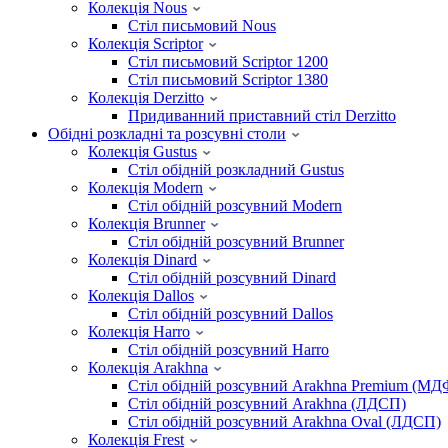
Колекція Nous
Стіл письмовий Nous
Колекція Scriptor
Стіл письмовий Scriptor 1200
Стіл письмовий Scriptor 1380
Колекція Derzitto
Придиванний приставний стіл Derzitto
Обідні розкладні та розсувні столи
Колекція Gustus
Стіл обідній розкладний Gustus
Колекція Modern
Стіл обідній розсувний Modern
Колекція Brunner
Стіл обідній розсувний Brunner
Колекція Dinard
Стіл обідній розсувний Dinard
Колекція Dallos
Стіл обідній розсувний Dallos
Колекція Harro
Стіл обідній розсувний Harro
Колекція Arakhna
Стіл обідній розсувний Arakhna Premium (МД
Стіл обідній розсувний Arakhna (ЛДСП)
Стіл обідній розсувний Arakhna Oval (ЛДСП)
Колекція Frest