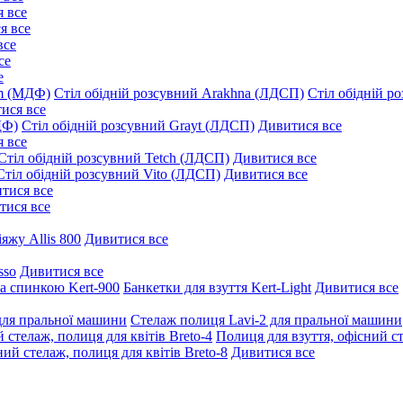
 все
я все
все
се
е
um (МДФ)
Стіл обідній розсувний Arakhna (ЛДСП)
Стіл обідній р
ися все
ДФ)
Стіл обідній розсувний Grayt (ЛДСП)
Дивитися все
 все
Стіл обідній розсувний Tetch (ЛДСП)
Дивитися все
Стіл обідній розсувний Vito (ЛДСП)
Дивитися все
тися все
тися все
іяжу Allis 800
Дивитися все
sso
Дивитися все
та спинкою Kert-900
Банкетки для взуття Kert-Light
Дивитися все
для пральної машини
Стелаж полиця Lavi-2 для пральної машини
 стелаж, полиця для квітів Breto-4
Полиця для взуття, офісний ст
ий стелаж, полиця для квітів Breto-8
Дивитися все