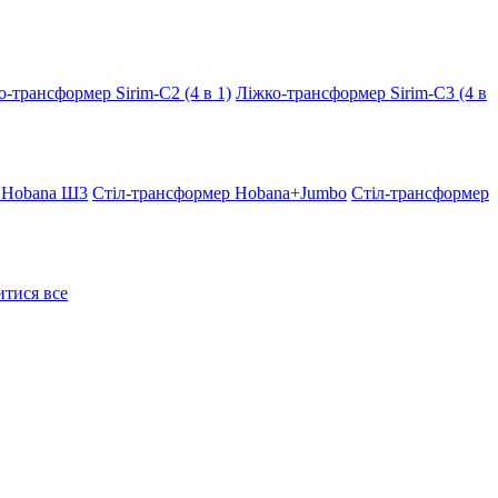
о-трансформер Sirim-C2 (4 в 1)
Ліжко-трансформер Sirim-C3 (4 в
 Hobana Ш3
Стіл-трансформер Hobana+Jumbo
Стіл-трансформер
тися все