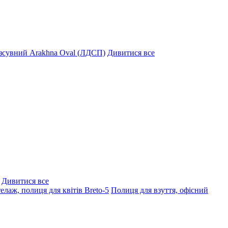
озсувний Arakhna Oval (ЛДСП)
Дивитися все
Дивитися все
елаж, полиця для квітів Breto-5
Полиця для взуття, офісний