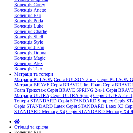
Колекція Corey
Колекція Anette
Колекція Eari
Колекція Perla
Колекція Luke
Колекція Charlie
Колекція Shell
Колекція Style
Колекція Justin
Колекція Donna
Колекція Magic
Колекція Alex
Колекція Tiko
Матраци та топери
Матраци PULSON
Серія PULSON 2-в-1
Серія PULSON G
Матраци BRAVE
Серія BRAVE Ultra Foam
Серія BRAVE 
Foam Трикотаж
Серія BRAVE SPRING 2-в-1
Серія BRAV
Матраци ULTRA
Серія ULTRA Spring
Серія ULTRA 2-в-1
Топери STANDARD
Серія STANDARD Simplex
Серія S
Серія STANDARD Latex
Серія STANDARD Latex X3
Сер
STANDARD Memory X4
Серія STANDARD Memory X4 Ж
Стільці та крісла
Колекція Eari