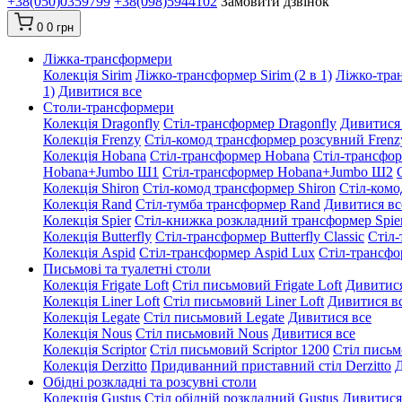
+38(050)0359799
+38(098)5944102
Замовити дзвінок
0
0 грн
Ліжка-трансформери
Колекція Sirim
Ліжко-трансформер Sirim (2 в 1)
Ліжко-тран
1)
Дивитися все
Столи-трансформери
Колекція Dragonfly
Стіл-трансформер Dragonfly
Дивитися
Колекція Frenzy
Стіл-комод трансформер розсувний Frenz
Колекція Hobana
Стіл-трансформер Hobana
Стіл-трансфо
Hobana+Jumbo Ш1
Стіл-трансформер Hobana+Jumbo Ш2
Колекція Shiron
Стіл-комод трансформер Shiron
Стіл-комо
Колекція Rand
Стіл-тумба трансформер Rand
Дивитися вс
Колекція Spier
Стіл-книжка розкладний трансформер Spie
Колекція Butterfly
Стіл-трансформер Butterfly Classic
Стіл-
Колекція Aspid
Стіл-трансформер Aspid Lux
Стіл-трансфо
Письмові та туалетні столи
Колекція Frigate Loft
Стіл письмовий Frigate Loft
Дивитися
Колекція Liner Loft
Стіл письмовий Liner Loft
Дивитися в
Колекція Legate
Стіл письмовий Legate
Дивитися все
Колекція Nous
Стіл письмовий Nous
Дивитися все
Колекція Scriptor
Стіл письмовий Scriptor 1200
Стіл письм
Колекція Derzitto
Придиванний приставний стіл Derzitto
Д
Обідні розкладні та розсувні столи
Колекція Gustus
Стіл обідній розкладний Gustus
Дивитися