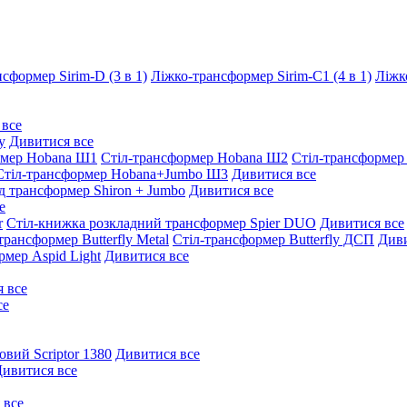
сформер Sirim-D (3 в 1)
Ліжко-трансформер Sirim-C1 (4 в 1)
Ліжк
 все
y
Дивитися все
рмер Hobana Ш1
Стіл-трансформер Hobana Ш2
Стіл-трансформер
Стіл-трансформер Hobana+Jumbo Ш3
Дивитися все
д трансформер Shiron + Jumbo
Дивитися все
е
r
Стіл-книжка розкладний трансформер Spier DUO
Дивитися все
трансформер Butterfly Metal
Стіл-трансформер Butterfly ДСП
Диви
рмер Aspid Light
Дивитися все
 все
се
овий Scriptor 1380
Дивитися все
ивитися все
 все