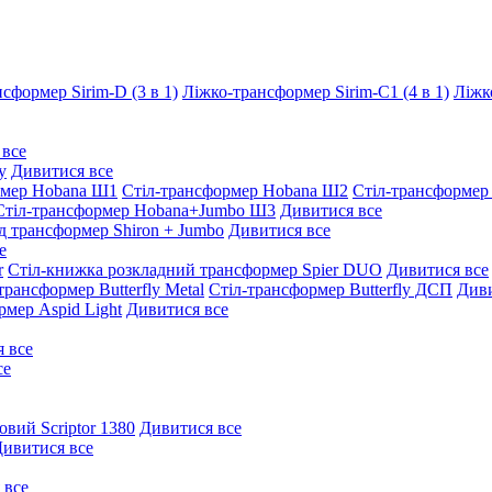
сформер Sirim-D (3 в 1)
Ліжко-трансформер Sirim-C1 (4 в 1)
Ліжк
 все
y
Дивитися все
рмер Hobana Ш1
Стіл-трансформер Hobana Ш2
Стіл-трансформер
Стіл-трансформер Hobana+Jumbo Ш3
Дивитися все
д трансформер Shiron + Jumbo
Дивитися все
е
r
Стіл-книжка розкладний трансформер Spier DUO
Дивитися все
трансформер Butterfly Metal
Стіл-трансформер Butterfly ДСП
Диви
рмер Aspid Light
Дивитися все
 все
се
овий Scriptor 1380
Дивитися все
ивитися все
 все