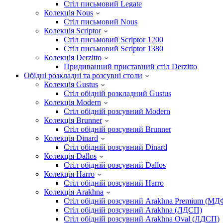
Стіл письмовий Legate
Колекція Nous
Стіл письмовий Nous
Колекція Scriptor
Стіл письмовий Scriptor 1200
Стіл письмовий Scriptor 1380
Колекція Derzitto
Придиванний приставний стіл Derzitto
Обідні розкладні та розсувні столи
Колекція Gustus
Стіл обідній розкладний Gustus
Колекція Modern
Стіл обідній розсувний Modern
Колекція Brunner
Стіл обідній розсувний Brunner
Колекція Dinard
Стіл обідній розсувний Dinard
Колекція Dallos
Стіл обідній розсувний Dallos
Колекція Harro
Стіл обідній розсувний Harro
Колекція Arakhna
Стіл обідній розсувний Arakhna Premium (МД
Стіл обідній розсувний Arakhna (ЛДСП)
Стіл обідній розсувний Arakhna Oval (ЛДСП)