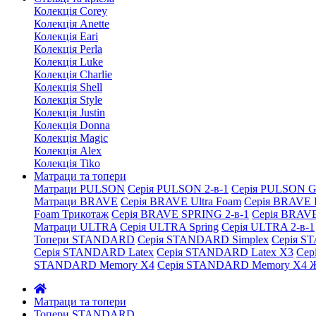
Колекція Corey
Колекція Anette
Колекція Eari
Колекція Perla
Колекція Luke
Колекція Charlie
Колекція Shell
Колекція Style
Колекція Justin
Колекція Donna
Колекція Magic
Колекція Alex
Колекція Tiko
Матраци та топери
Матраци PULSON
Серія PULSON 2-в-1
Серія PULSON G
Матраци BRAVE
Серія BRAVE Ultra Foam
Серія BRAVE 
Foam Трикотаж
Серія BRAVE SPRING 2-в-1
Серія BRAV
Матраци ULTRA
Серія ULTRA Spring
Серія ULTRA 2-в-1
Топери STANDARD
Серія STANDARD Simplex
Серія S
Серія STANDARD Latex
Серія STANDARD Latex X3
Сер
STANDARD Memory X4
Серія STANDARD Memory X4 Ж
Матраци та топери
Топери STANDARD