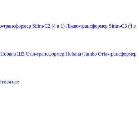
о-трансформер Sirim-C2 (4 в 1)
Ліжко-трансформер Sirim-C3 (4 в
 Hobana Ш3
Стіл-трансформер Hobana+Jumbo
Стіл-трансформер
тися все