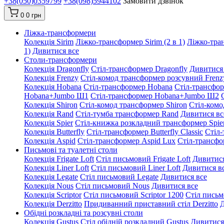
+38(050)0359799
+38(098)5944102
Замовити дзвінок
0
0 грн
Ліжка-трансформери
Колекція Sirim
Ліжко-трансформер Sirim (2 в 1)
Ліжко-тран
1)
Дивитися все
Столи-трансформери
Колекція Dragonfly
Стіл-трансформер Dragonfly
Дивитися
Колекція Frenzy
Стіл-комод трансформер розсувний Frenz
Колекція Hobana
Стіл-трансформер Hobana
Стіл-трансфо
Hobana+Jumbo Ш1
Стіл-трансформер Hobana+Jumbo Ш2
Колекція Shiron
Стіл-комод трансформер Shiron
Стіл-комо
Колекція Rand
Стіл-тумба трансформер Rand
Дивитися вс
Колекція Spier
Стіл-книжка розкладний трансформер Spie
Колекція Butterfly
Стіл-трансформер Butterfly Classic
Стіл-
Колекція Aspid
Стіл-трансформер Aspid Lux
Стіл-трансфо
Письмові та туалетні столи
Колекція Frigate Loft
Стіл письмовий Frigate Loft
Дивитися
Колекція Liner Loft
Стіл письмовий Liner Loft
Дивитися в
Колекція Legate
Стіл письмовий Legate
Дивитися все
Колекція Nous
Стіл письмовий Nous
Дивитися все
Колекція Scriptor
Стіл письмовий Scriptor 1200
Стіл письм
Колекція Derzitto
Придиванний приставний стіл Derzitto
Д
Обідні розкладні та розсувні столи
Колекція Gustus
Стіл обідній розкладний Gustus
Дивитися