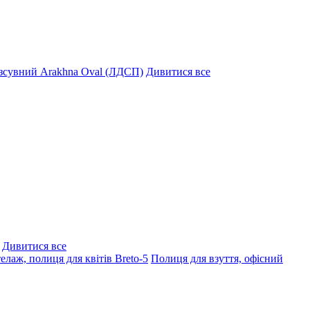
озсувний Arakhna Oval (ЛДСП)
Дивитися все
Дивитися все
елаж, полиця для квітів Breto-5
Полиця для взуття, офісний