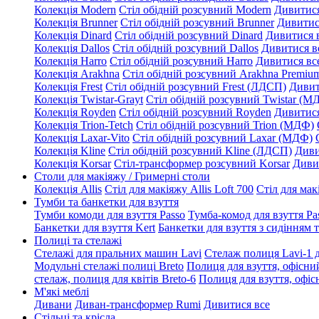
Колекція Modern
Стіл обідній розсувний Modern
Дивитися
Колекція Brunner
Стіл обідній розсувний Brunner
Дивитис
Колекція Dinard
Стіл обідній розсувний Dinard
Дивитися 
Колекція Dallos
Стіл обідній розсувний Dallos
Дивитися в
Колекція Harro
Стіл обідній розсувний Harro
Дивитися вс
Колекція Arakhna
Стіл обідній розсувний Arakhna Premi
Колекція Frest
Стіл обідній розсувний Frest (ЛДСП)
Дивит
Колекція Twistar-Grayt
Стіл обідній розсувний Twistar (М
Колекція Royden
Стіл обідній розсувний Royden
Дивитися
Колекція Trion-Tetch
Стіл обідній розсувний Trion (МДФ)
Колекція Laxar-Vito
Стіл обідній розсувний Laxar (МДФ)
Колекція Kline
Стіл обідній розсувний Kline (ЛДСП)
Диви
Колекція Korsar
Стіл-трансформер розсувний Korsar
Диви
Столи для макіяжу / Гримерні столи
Колекція Allis
Стіл для макіяжу Allis Loft 700
Стіл для мак
Тумби та банкетки для взуття
Тумби комоди для взуття Passo
Тумба-комод для взуття Pa
Банкетки для взуття Kert
Банкетки для взуття з сидінням 
Полиці та стелажі
Стелажі для пральних машин Lavi
Стелаж полиця Lavi-1 
Модульні стелажі полиці Breto
Полиця для взуття, офісний
стелаж, полиця для квітів Breto-6
Полиця для взуття, офісн
М'які меблі
Дивани
Диван-трансформер Rumi
Дивитися все
Стільці та крісла