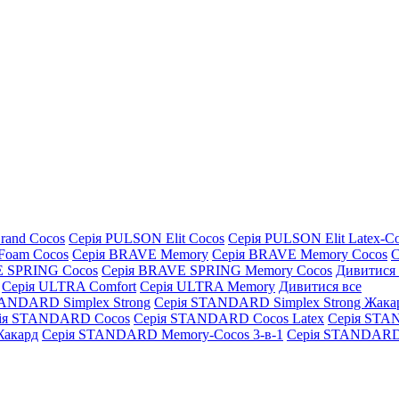
rand Cocos
Серія PULSON Elit Cocos
Серія PULSON Elit Latex-C
Foam Cocos
Серія BRAVE Memory
Серія BRAVE Memory Cocos
С
E SPRING Cocos
Серія BRAVE SPRING Memory Cocos
Дивитися 
Серія ULTRA Comfort
Серія ULTRA Memory
Дивитися все
TANDARD Simplex Strong
Серія STANDARD Simplex Strong Жака
ія STANDARD Cocos
Серія STANDARD Cocos Latex
Серія STA
акард
Серія STANDARD Memory-Cocos 3-в-1
Серія STANDARD 