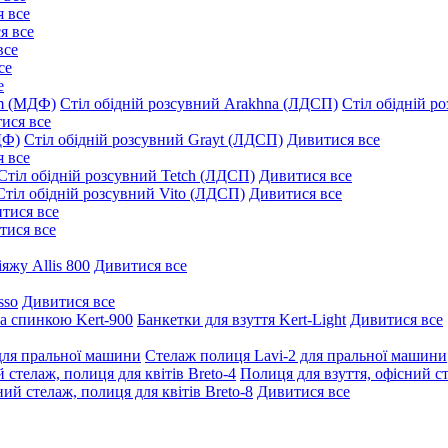
 все
я все
все
се
е
um (МДФ)
Стіл обідній розсувний Arakhna (ЛДСП)
Стіл обідній р
ися все
ДФ)
Стіл обідній розсувний Grayt (ЛДСП)
Дивитися все
 все
Стіл обідній розсувний Tetch (ЛДСП)
Дивитися все
Стіл обідній розсувний Vito (ЛДСП)
Дивитися все
тися все
тися все
іяжу Allis 800
Дивитися все
sso
Дивитися все
та спинкою Kert-900
Банкетки для взуття Kert-Light
Дивитися все
для пральної машини
Стелаж полиця Lavi-2 для пральної машини
 стелаж, полиця для квітів Breto-4
Полиця для взуття, офісний ст
ий стелаж, полиця для квітів Breto-8
Дивитися все