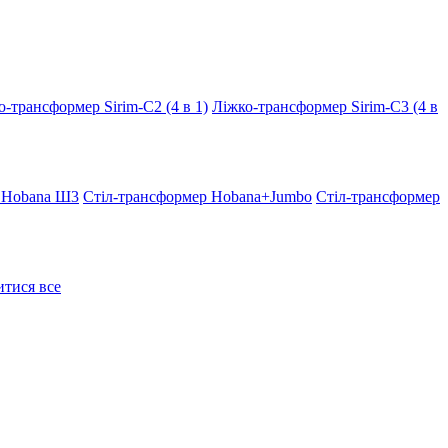
о-трансформер Sirim-C2 (4 в 1)
Ліжко-трансформер Sirim-C3 (4 в
 Hobana Ш3
Стіл-трансформер Hobana+Jumbo
Стіл-трансформер
тися все