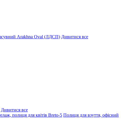
озсувний Arakhna Oval (ЛДСП)
Дивитися все
Дивитися все
елаж, полиця для квітів Breto-5
Полиця для взуття, офісний