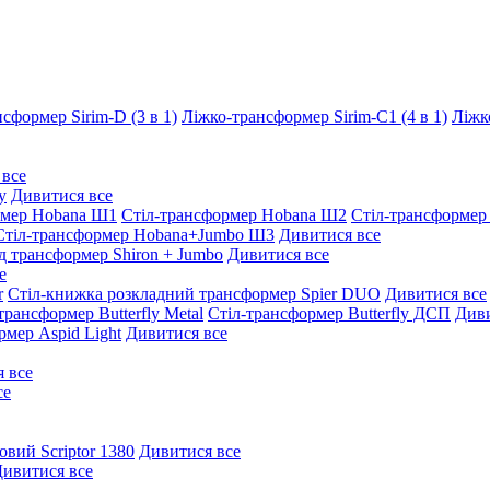
сформер Sirim-D (3 в 1)
Ліжко-трансформер Sirim-C1 (4 в 1)
Ліжк
 все
y
Дивитися все
рмер Hobana Ш1
Стіл-трансформер Hobana Ш2
Стіл-трансформер
Стіл-трансформер Hobana+Jumbo Ш3
Дивитися все
д трансформер Shiron + Jumbo
Дивитися все
е
r
Стіл-книжка розкладний трансформер Spier DUO
Дивитися все
трансформер Butterfly Metal
Стіл-трансформер Butterfly ДСП
Диви
рмер Aspid Light
Дивитися все
 все
се
овий Scriptor 1380
Дивитися все
ивитися все