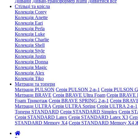
Дивани
Диван-трансформер Rumi
Дивитися все
Стільці та крісла
Колекція Corey
Колекція Anette
Колекція Eari
Колекція Perla
Колекція Luke
Колекція Charlie
Колекція Shell
Колекція Style
Колекція Justin
Колекція Donna
Колекція Magic
Колекція Alex
Колекція Tiko
Матраци та топери
Матраци PULSON
Серія PULSON 2-в-1
Серія PULSON G
Матраци BRAVE
Серія BRAVE Ultra Foam
Серія BRAVE 
Foam Трикотаж
Серія BRAVE SPRING 2-в-1
Серія BRAV
Матраци ULTRA
Серія ULTRA Spring
Серія ULTRA 2-в-1
Топери STANDARD
Серія STANDARD Simplex
Серія S
Серія STANDARD Latex
Серія STANDARD Latex X3
Сер
STANDARD Memory X4
Серія STANDARD Memory X4 Ж