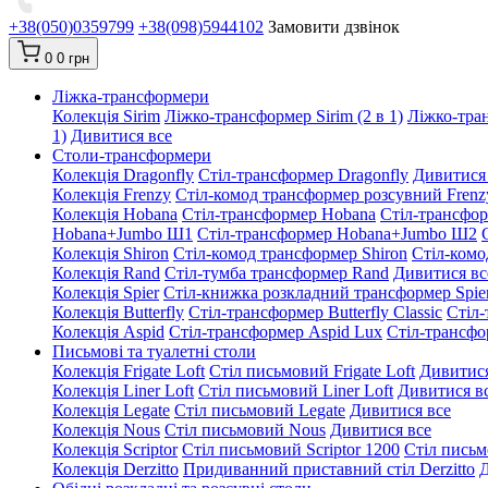
+38(050)0359799
+38(098)5944102
Замовити дзвінок
0
0 грн
Ліжка-трансформери
Колекція Sirim
Ліжко-трансформер Sirim (2 в 1)
Ліжко-тран
1)
Дивитися все
Столи-трансформери
Колекція Dragonfly
Стіл-трансформер Dragonfly
Дивитися
Колекція Frenzy
Стіл-комод трансформер розсувний Frenz
Колекція Hobana
Стіл-трансформер Hobana
Стіл-трансфо
Hobana+Jumbo Ш1
Стіл-трансформер Hobana+Jumbo Ш2
Колекція Shiron
Стіл-комод трансформер Shiron
Стіл-комо
Колекція Rand
Стіл-тумба трансформер Rand
Дивитися вс
Колекція Spier
Стіл-книжка розкладний трансформер Spie
Колекція Butterfly
Стіл-трансформер Butterfly Classic
Стіл-
Колекція Aspid
Стіл-трансформер Aspid Lux
Стіл-трансфо
Письмові та туалетні столи
Колекція Frigate Loft
Стіл письмовий Frigate Loft
Дивитися
Колекція Liner Loft
Стіл письмовий Liner Loft
Дивитися в
Колекція Legate
Стіл письмовий Legate
Дивитися все
Колекція Nous
Стіл письмовий Nous
Дивитися все
Колекція Scriptor
Стіл письмовий Scriptor 1200
Стіл письм
Колекція Derzitto
Придиванний приставний стіл Derzitto
Д