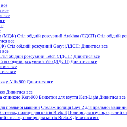
 все
 все
я все
все
се
е
um (МДФ)
Стіл обідній розсувний Arakhna (ЛДСП)
Стіл обідній р
ися все
ДФ)
Стіл обідній розсувний Grayt (ЛДСП)
Дивитися все
 все
Стіл обідній розсувний Tetch (ЛДСП)
Дивитися все
Стіл обідній розсувний Vito (ЛДСП)
Дивитися все
тися все
тися все
іяжу Allis 800
Дивитися все
sso
Дивитися все
та спинкою Kert-900
Банкетки для взуття Kert-Light
Дивитися все
для пральної машини
Стелаж полиця Lavi-2 для пральної машини
 стелаж, полиця для квітів Breto-4
Полиця для взуття, офісний ст
ий стелаж, полиця для квітів Breto-8
Дивитися все