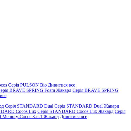
ocos
Серія PULSON Bio
Дивитися все
ерія BRAVE SPRING Foam Жакард
Серія BRAVE SPRING
все
рд
Серія STANDARD Dual
Серія STANDARD Dual Жакард
NDARD Cocos Lux
Серія STANDARD Cocos Lux Жакард
Серія
Memory-Cocos 3-в-1 Жакард
Дивитися все