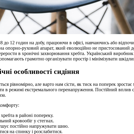
8 до 12 годин на добу, працюючи в офісі, навчаючись або відпо
а опорно-руховий апарат, який еволюційно не пристосований до
ерерости в хронічні захворювання хребта. Український виробник
 допомагають грамотно організувати простір і мінімізувати шкідл
чні особливості сидіння
ься рівномірно, але варто нам сісти, як тиск на поперек зроста
ти в режимі екстремального перенапруження. Постійний вплив ст
за.
комфорту:
хребта в районі попереку.
ьний кровообіг у стегнах.
змушує постійно напружувати шию.
тися на спинку і розслабитися.