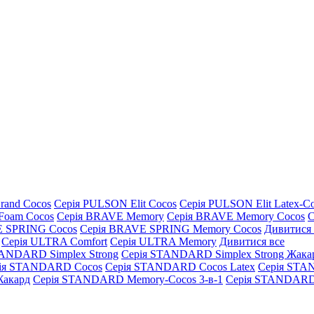
rand Cocos
Серія PULSON Elit Cocos
Серія PULSON Elit Latex-C
Foam Cocos
Серія BRAVE Memory
Серія BRAVE Memory Cocos
С
E SPRING Cocos
Серія BRAVE SPRING Memory Cocos
Дивитися 
Серія ULTRA Comfort
Серія ULTRA Memory
Дивитися все
TANDARD Simplex Strong
Серія STANDARD Simplex Strong Жака
ія STANDARD Cocos
Серія STANDARD Cocos Latex
Серія STA
акард
Серія STANDARD Memory-Cocos 3-в-1
Серія STANDARD 