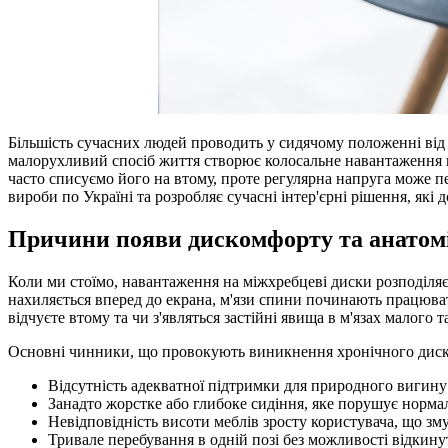
Більшість сучасних людей проводить у сидячому положенні від 
малорухливий спосіб життя створює колосальне навантаження н
часто списуємо його на втому, проте регулярна напруга може п
вироби по Україні та розробляє сучасні інтер'єрні рішення, які
Причини появи дискомфорту та анатомі
Коли ми стоїмо, навантаження на міжхребцеві диски розподіляєт
нахиляється вперед до екрана, м'язи спини починають працюва
відчуєте втому та чи з'являться застійні явища в м'язах малого та
Основні чинники, що провокують виникнення хронічного дис
Відсутність адекватної підтримки для природного вигину 
Занадто жорстке або глибоке сидіння, яке порушує нормал
Невідповідність висоти меблів зросту користувача, що 
Тривале перебування в одній позі без можливості відкину