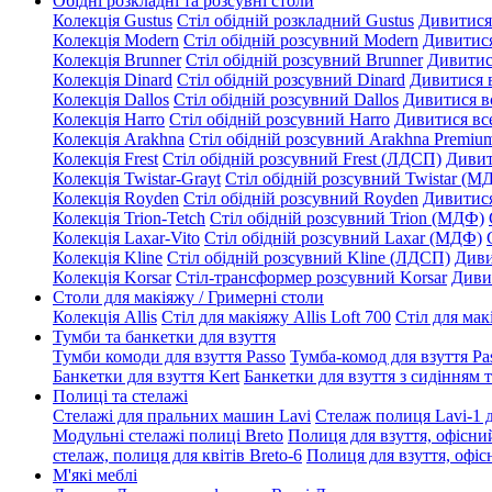
Обідні розкладні та розсувні столи
Колекція Gustus
Стіл обідній розкладний Gustus
Дивитися
Колекція Modern
Стіл обідній розсувний Modern
Дивитися
Колекція Brunner
Стіл обідній розсувний Brunner
Дивитис
Колекція Dinard
Стіл обідній розсувний Dinard
Дивитися 
Колекція Dallos
Стіл обідній розсувний Dallos
Дивитися в
Колекція Harro
Стіл обідній розсувний Harro
Дивитися вс
Колекція Arakhna
Стіл обідній розсувний Arakhna Premi
Колекція Frest
Стіл обідній розсувний Frest (ЛДСП)
Дивит
Колекція Twistar-Grayt
Стіл обідній розсувний Twistar (М
Колекція Royden
Стіл обідній розсувний Royden
Дивитися
Колекція Trion-Tetch
Стіл обідній розсувний Trion (МДФ)
Колекція Laxar-Vito
Стіл обідній розсувний Laxar (МДФ)
Колекція Kline
Стіл обідній розсувний Kline (ЛДСП)
Диви
Колекція Korsar
Стіл-трансформер розсувний Korsar
Диви
Столи для макіяжу / Гримерні столи
Колекція Allis
Стіл для макіяжу Allis Loft 700
Стіл для мак
Тумби та банкетки для взуття
Тумби комоди для взуття Passo
Тумба-комод для взуття Pa
Банкетки для взуття Kert
Банкетки для взуття з сидінням 
Полиці та стелажі
Стелажі для пральних машин Lavi
Стелаж полиця Lavi-1 
Модульні стелажі полиці Breto
Полиця для взуття, офісний
стелаж, полиця для квітів Breto-6
Полиця для взуття, офісн
М'які меблі