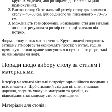
круглих моделей) або розмірами до 100х60 см (для
прямокутних).
Висота столу. Оптимальний розмір столу для кавового
столу – 40–50 см, для обіднього чи письмового – 70–75
см.
Можливість трансформації. Розкладний стіл для вітальні
дозволяє регулювати розмір стільниці залежно від
потреб.
Форма столу також має значення. Круглі моделі створюють
затишну атмосферу та економлять простір у кутах, тоді як
прямокутні столи краще вписуються в сучасні інтер’єри, такі
як мінімалізм чи лофт.
Поради щодо вибору столу за стилем і
матеріалами
Інтер’єр маленької вітальні потребує гармонійного поєднання
всіх елементів. Щоб стильний стіл для вітальні виглядав
доречно, зверніть увагу на матеріали та дизайн, які
відповідають загальному стилю приміщення.
Матеріали для столів: