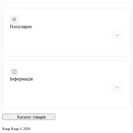
Популярне
Столи-трансформери
Стіл-трансформер Hobana
Інформація
Відгуки про магазин
Доставка
Каталог товарів
Про магазин
Knap Knap © 2026
Оплата