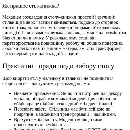
Як працює стіл-книжка?
Механізм розкладання столу-книжки простий і зручний:
стільниця з двох частин піднімається, подібно до сторінок
книги, і закріплюється металевими опорами. У складеному
вигляді стіл виглядає як вузька консоль, яку можна розмістити
біля стіни чи в кутку. У розкладеному стані він
перетворюється на повноцінну робочу чи обідню поверхню.
Завдяки легкій вазі та міцним матеріалам, стіл-трансформер
легко переміщати навіть одній людині.
Практичні поради щодо вибору столу
Щоб вибрати стіл у маленьку вітальню і не помилитися,
скористайтеся наступними рекомендаціями:
Визначте призначення. Якщо стіл потрібен для декору
чи кави, обирайте компактні моделі. Для роботи чи
обідів краще підійде розкладний стіл для вітальні.
Перевірте якість. Стільниця має бути стійкою до
подряпин, а механізми трансформації – надійними.
Врахуйте мобільність. Моделі з коліщатками
полегшують переміщення.
Зверніть увагу на вагу. Легкі столи з ЛДСП або металу