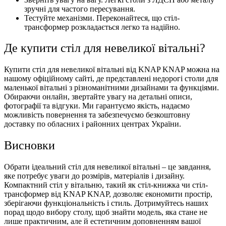
зручні для частого пересування.
Тестуйте механізми. Переконайтеся, що стіл-
трансформер розкладається легко та надійно.
Де купити стіл для невеликої вітальні?
Купити стіл для невеликої вітальні від KNAP KNAP можна на
нашому офіційному сайті, де представлені недорогі столи для
маленької вітальні з різноманітними дизайнами та функціями.
Обираючи онлайн, звертайте увагу на детальні описи,
фотографії та відгуки. Ми гарантуємо якість, надаємо
можливість повернення та забезпечуємо безкоштовну
доставку по обласних і районних центрах України.
Висновки
Обрати ідеальний стіл для невеликої вітальні – це завдання,
яке потребує уваги до розмірів, матеріалів і дизайну.
Компактний стіл у вітальню, такий як стіл-книжка чи стіл-
трансформер від KNAP KNAP, дозволяє економити простір,
зберігаючи функціональність і стиль. Дотримуйтесь наших
порад щодо вибору столу, щоб знайти модель, яка стане не
лише практичним, але й естетичним доповненням вашої