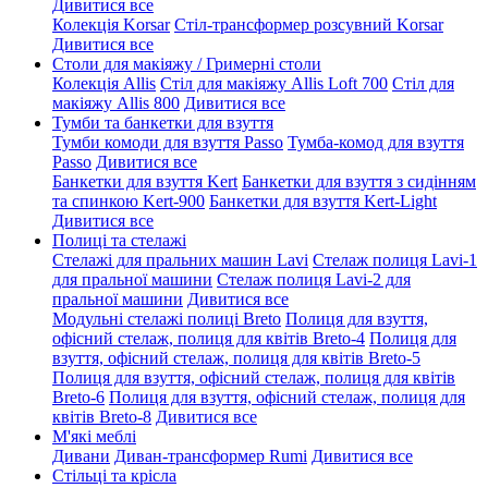
Дивитися все
Колекція Korsar
Стіл-трансформер розсувний Korsar
Дивитися все
Столи для макіяжу / Гримерні столи
Колекція Allis
Стіл для макіяжу Allis Loft 700
Стіл для
макіяжу Allis 800
Дивитися все
Тумби та банкетки для взуття
Тумби комоди для взуття Passo
Тумба-комод для взуття
Passo
Дивитися все
Банкетки для взуття Kert
Банкетки для взуття з сидінням
та спинкою Kert-900
Банкетки для взуття Kert-Light
Дивитися все
Полиці та стелажі
Стелажі для пральних машин Lavi
Стелаж полиця Lavi-1
для пральної машини
Стелаж полиця Lavi-2 для
пральної машини
Дивитися все
Модульні стелажі полиці Breto
Полиця для взуття,
офісний стелаж, полиця для квітів Breto-4
Полиця для
взуття, офісний стелаж, полиця для квітів Breto-5
Полиця для взуття, офісний стелаж, полиця для квітів
Breto-6
Полиця для взуття, офісний стелаж, полиця для
квітів Breto-8
Дивитися все
М'які меблі
Дивани
Диван-трансформер Rumi
Дивитися все
Стільці та крісла