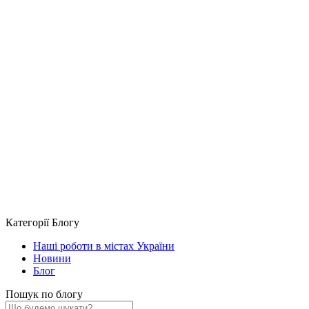
Примітка:
HTML теги не дозволені! Використовуйте звичайний текст.
Продовжити
Категорії Блогу
Наші роботи в містах України
Новини
Блог
Пошук по блогу