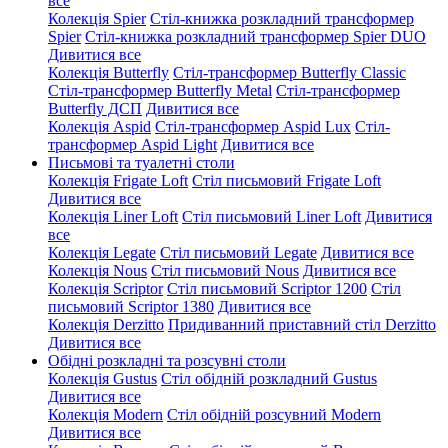
все
Колекція Spier
Стіл-книжка розкладний трансформер
Spier
Стіл-книжка розкладний трансформер Spier DUO
Дивитися все
Колекція Butterfly
Стіл-трансформер Butterfly Classic
Стіл-трансформер Butterfly Metal
Стіл-трансформер
Butterfly ДСП
Дивитися все
Колекція Aspid
Стіл-трансформер Aspid Lux
Стіл-
трансформер Aspid Light
Дивитися все
Письмові та туалетні столи
Колекція Frigate Loft
Стіл письмовий Frigate Loft
Дивитися все
Колекція Liner Loft
Стіл письмовий Liner Loft
Дивитися
все
Колекція Legate
Стіл письмовий Legate
Дивитися все
Колекція Nous
Стіл письмовий Nous
Дивитися все
Колекція Scriptor
Стіл письмовий Scriptor 1200
Стіл
письмовий Scriptor 1380
Дивитися все
Колекція Derzitto
Придиванний приставний стіл Derzitto
Дивитися все
Обідні розкладні та розсувні столи
Колекція Gustus
Стіл обідній розкладний Gustus
Дивитися все
Колекція Modern
Стіл обідній розсувний Modern
Дивитися все