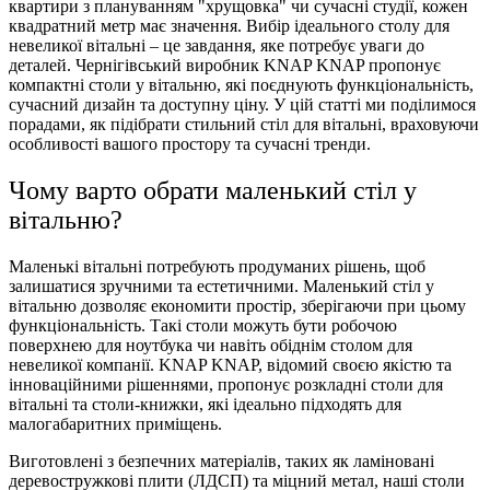
квартири з плануванням "хрущовка" чи сучасні студії, кожен
квадратний метр має значення. Вибір ідеального столу для
невеликої вітальні – це завдання, яке потребує уваги до
деталей. Чернігівський виробник KNAP KNAP пропонує
компактні столи у вітальню, які поєднують функціональність,
сучасний дизайн та доступну ціну. У цій статті ми поділимося
порадами, як підібрати стильний стіл для вітальні, враховуючи
особливості вашого простору та сучасні тренди.
Чому варто обрати маленький стіл у
вітальню?
Маленькі вітальні потребують продуманих рішень, щоб
залишатися зручними та естетичними. Маленький стіл у
вітальню дозволяє економити простір, зберігаючи при цьому
функціональність. Такі столи можуть бути робочою
поверхнею для ноутбука чи навіть обіднім столом для
невеликої компанії. KNAP KNAP, відомий своєю якістю та
інноваційними рішеннями, пропонує розкладні столи для
вітальні та столи-книжки, які ідеально підходять для
малогабаритних приміщень.
Виготовлені з безпечних матеріалів, таких як ламіновані
деревостружкові плити (ЛДСП) та міцний метал, наші столи