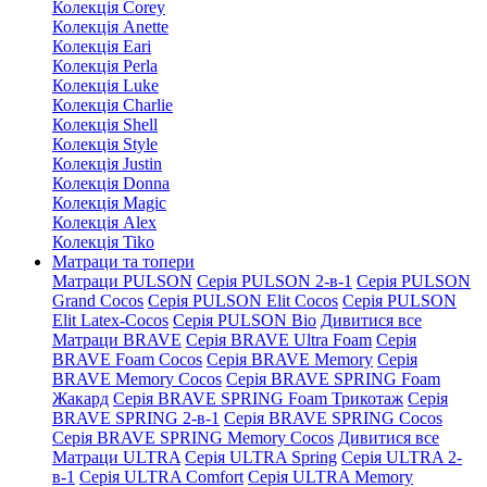
Колекція Corey
Колекція Anette
Колекція Eari
Колекція Perla
Колекція Luke
Колекція Charlie
Колекція Shell
Колекція Style
Колекція Justin
Колекція Donna
Колекція Magic
Колекція Alex
Колекція Tiko
Матраци та топери
Матраци PULSON
Серія PULSON 2-в-1
Серія PULSON
Grand Cocos
Серія PULSON Elit Cocos
Серія PULSON
Elit Latex-Cocos
Серія PULSON Bio
Дивитися все
Матраци BRAVE
Серія BRAVE Ultra Foam
Серія
BRAVE Foam Cocos
Серія BRAVE Memory
Серія
BRAVE Memory Cocos
Серія BRAVE SPRING Foam
Жакард
Серія BRAVE SPRING Foam Трикотаж
Серія
BRAVE SPRING 2-в-1
Серія BRAVE SPRING Cocos
Серія BRAVE SPRING Memory Cocos
Дивитися все
Матраци ULTRA
Серія ULTRA Spring
Серія ULTRA 2-
в-1
Серія ULTRA Comfort
Серія ULTRA Memory