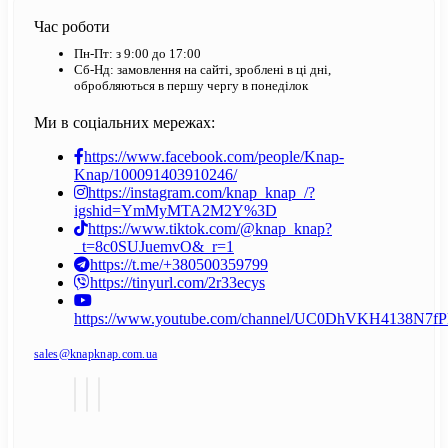
Час роботи
Пн-Пт: з 9:00 до 17:00
Сб-Нд: замовлення на сайті, зроблені в ці дні,
обробляються в першу чергу в понеділок
Ми в соціальних мережах:
https://www.facebook.com/people/Knap-
Knap/100091403910246/
https://instagram.com/knap_knap_/?
igshid=YmMyMTA2M2Y%3D
https://www.tiktok.com/@knap_knap?
_t=8c0SUJuemvO&_r=1
https://t.me/+380500359799
https://tinyurl.com/2r33ecys
https://www.youtube.com/channel/UC0DhVKH4138N7
sales@knapknap.com.ua