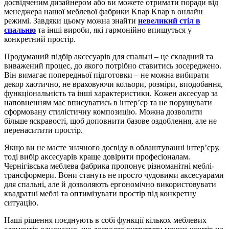
досвідченим дизайнером або ви можете отримати поради від
менеджера нашої меблевої фабрики Knap Knap в онлайн
режимі. Завдяки цьому можна знайти
невеликий стіл в
спальню
та інші вироби, які гармонійно впишуться у
конкретний простір.
Продуманий підбір аксесуарів для спальні – це складний та
виважений процес, до якого потрібно ставитись зосереджено.
Він вимагає попередньої підготовки – не можна вибирати
декор хаотично, не враховуючи кольори, розміри, вподобання,
функціональність та інші характеристики. Кожен аксесуар за
наповненням має вписуватись в інтер’єр та не порушувати
сформовану стилістичну композицію. Можна дозволити
більше яскравості, щоб доповнити базове оздоблення, але не
перенаситити простір.
Якщо ви не маєте значного досвіду в облаштуванні інтер’єру,
тоді вибір аксесуарів краще довірити професіоналам.
Чернігівська меблева фабрика пропонує різноманітні меблі-
трансформери. Вони стануть не просто чудовими аксесуарами
для спальні, але й дозволяють ергономічно використовувати
квадратні меблі та оптимізувати простір під конкретну
ситуацію.
Наші рішення поєднують в собі функції кількох меблевих