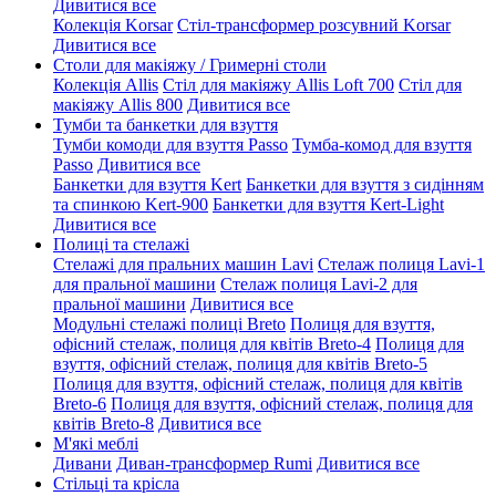
Дивитися все
Колекція Korsar
Стіл-трансформер розсувний Korsar
Дивитися все
Столи для макіяжу / Гримерні столи
Колекція Allis
Стіл для макіяжу Allis Loft 700
Стіл для
макіяжу Allis 800
Дивитися все
Тумби та банкетки для взуття
Тумби комоди для взуття Passo
Тумба-комод для взуття
Passo
Дивитися все
Банкетки для взуття Kert
Банкетки для взуття з сидінням
та спинкою Kert-900
Банкетки для взуття Kert-Light
Дивитися все
Полиці та стелажі
Стелажі для пральних машин Lavi
Стелаж полиця Lavi-1
для пральної машини
Стелаж полиця Lavi-2 для
пральної машини
Дивитися все
Модульні стелажі полиці Breto
Полиця для взуття,
офісний стелаж, полиця для квітів Breto-4
Полиця для
взуття, офісний стелаж, полиця для квітів Breto-5
Полиця для взуття, офісний стелаж, полиця для квітів
Breto-6
Полиця для взуття, офісний стелаж, полиця для
квітів Breto-8
Дивитися все
М'які меблі
Дивани
Диван-трансформер Rumi
Дивитися все
Стільці та крісла