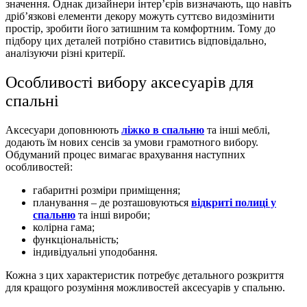
значення. Однак дизайнери інтер’єрів визначають, що навіть
дріб’язкові елементи декору можуть суттєво видозмінити
простір, зробити його затишним та комфортним. Тому до
підбору цих деталей потрібно ставитись відповідально,
аналізуючи різні критерії.
Особливості вибору аксесуарів для
спальні
Аксесуари доповнюють
ліжко в спальню
та інші меблі,
додають їм нових сенсів за умови грамотного вибору.
Обдуманий процес вимагає врахування наступних
особливостей:
габаритні розміри приміщення;
планування – де розташовуються
відкриті полиці у
спальню
та інші вироби;
колірна гама;
функціональність;
індивідуальні уподобання.
Кожна з цих характеристик потребує детального розкриття
для кращого розуміння можливостей аксесуарів у спальню.