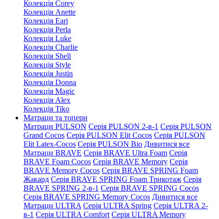
Колекція Corey
Колекція Anette
Колекція Eari
Колекція Perla
Колекція Luke
Колекція Charlie
Колекція Shell
Колекція Style
Колекція Justin
Колекція Donna
Колекція Magic
Колекція Alex
Колекція Tiko
Матраци та топери
Матраци PULSON
Серія PULSON 2-в-1
Серія PULSON
Grand Cocos
Серія PULSON Elit Cocos
Серія PULSON
Elit Latex-Cocos
Серія PULSON Bio
Дивитися все
Матраци BRAVE
Серія BRAVE Ultra Foam
Серія
BRAVE Foam Cocos
Серія BRAVE Memory
Серія
BRAVE Memory Cocos
Серія BRAVE SPRING Foam
Жакард
Серія BRAVE SPRING Foam Трикотаж
Серія
BRAVE SPRING 2-в-1
Серія BRAVE SPRING Cocos
Серія BRAVE SPRING Memory Cocos
Дивитися все
Матраци ULTRA
Серія ULTRA Spring
Серія ULTRA 2-
в-1
Серія ULTRA Comfort
Серія ULTRA Memory