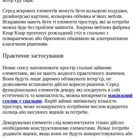
інтер’єру барв.
Серед яскравих елементів можуть бути кольорові подушки,
дизайнерські картини, кольорова оббивка м’яких меблів.
Яскравими мають бути ті елементи простору, які за потреби
можна буде без проблем замінити. Зокрема меблева фабрика
Knap Knap пропонує розкладний стіл в спальню
з
помаранчевою або бірюзовою обшивкою як альтернативою
класичним рішенням.
Практичне застосування
Немає сенсу наповнювати простір спальні зайвими
елементами, які не мають жодного практичного значення.
Вони будуть лише даремно обтяжувати інтер’єр, не
дозволяючи встановити дійсно корисні рішення. Серед
функціональних елементів декору, які поєднують в собі
естетичність та компактність, можна виокремити
макіяжний
столик у спальню
. Виріб займає мінімальну кількість
простору, може оснащуватись потрібним числом відкритих
полиць або висувних ящиків за потреби.
Декорувальні елементи слід комплектувати тільки дійсно
необхідними конструктивними елементами. Немає потреби
додавати ящики, якщо вони не будуть використовуватись або