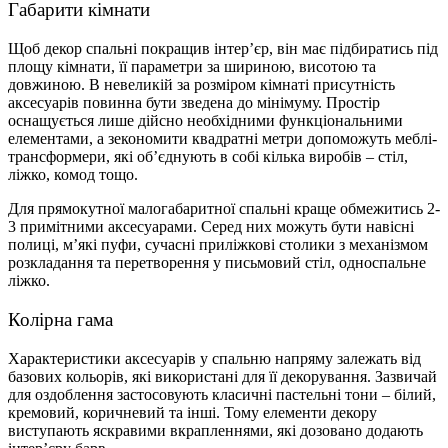
Габарити кімнати
Щоб декор спальні покращив інтер’єр, він має підбиратись під
площу кімнати, її параметри за шириною, висотою та
довжиною. В невеликій за розміром кімнаті присутність
аксесуарів повинна бути зведена до мінімуму. Простір
оснащується лише дійсно необхідними функціональними
елементами, а зекономити квадратні метри допоможуть меблі-
трансформери, які об’єднують в собі кілька виробів – стіл,
ліжко, комод тощо.
Для прямокутної малогабаритної спальні краще обмежитись 2-
3 примітними аксесуарами. Серед них можуть бути навісні
полиці, м’які пуфи, сучасні приліжкові столики з механізмом
розкладання та перетворення у письмовий стіл, односпальне
ліжко.
Колірна гама
Характеристики аксесуарів у спальню напряму залежать від
базових кольорів, які використані для її декорування. Зазвичай
для оздоблення застосовують класичні пастельні тони – білий,
кремовий, коричневий та інші. Тому елементи декору
виступають яскравими вкрапленнями, які дозовано додають