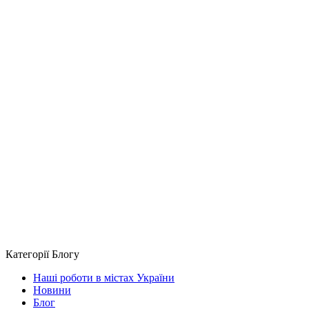
Примітка:
HTML теги не дозволені! Використовуйте звичайний текст.
Продовжити
Категорії Блогу
Наші роботи в містах України
Новини
Блог