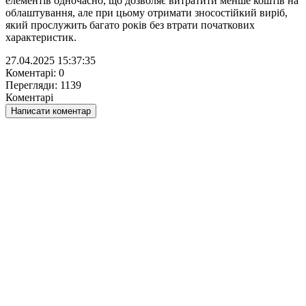
елементів одночасно, що дозволяє витратити менше коштів на
облаштування, але при цьому отримати зносостійкий виріб,
який прослужить багато років без втрати початкових
характеристик.
27.04.2025 15:37:35
Коментарі: 0
Перегляди: 1139
Коментарі
Написати коментар
НАПИСАТИ КОМЕНТАР