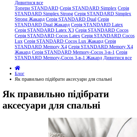
Дивитися все
Топери STANDARD
Серія STANDARD Simplex
Серія
STANDARD Simplex Strong
Серія STANDARD Simplex
Strong Жакард
Серія STANDARD Dual
Серія
STANDARD Dual Жакард
Серія STANDARD Latex
Серія STANDARD Latex X3
Серія STANDARD Cocos
Серія STANDARD Cocos Latex
Серія STANDARD Cocos
Lux
Серія STANDARD Cocos Lux Жакард
Серія
STANDARD Memory X4
Серія STANDARD Memory X4
Жакард
Серія STANDARD Memory-Cocos 3-в-1
Серія
STANDARD Memory-Cocos 3-в-1 Жакард
Дивитися все
Блог
Як правильно підібрати аксесуари для спальні
Як правильно підібрати
аксесуари для спальні