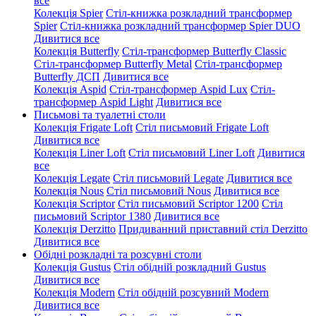
все
Колекція Spier
Стіл-книжка розкладний трансформер
Spier
Стіл-книжка розкладний трансформер Spier DUO
Дивитися все
Колекція Butterfly
Стіл-трансформер Butterfly Classic
Стіл-трансформер Butterfly Metal
Стіл-трансформер
Butterfly ДСП
Дивитися все
Колекція Aspid
Стіл-трансформер Aspid Lux
Стіл-
трансформер Aspid Light
Дивитися все
Письмові та туалетні столи
Колекція Frigate Loft
Стіл письмовий Frigate Loft
Дивитися все
Колекція Liner Loft
Стіл письмовий Liner Loft
Дивитися
все
Колекція Legate
Стіл письмовий Legate
Дивитися все
Колекція Nous
Стіл письмовий Nous
Дивитися все
Колекція Scriptor
Стіл письмовий Scriptor 1200
Стіл
письмовий Scriptor 1380
Дивитися все
Колекція Derzitto
Придиванний приставний стіл Derzitto
Дивитися все
Обідні розкладні та розсувні столи
Колекція Gustus
Стіл обідній розкладний Gustus
Дивитися все
Колекція Modern
Стіл обідній розсувний Modern
Дивитися все