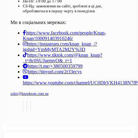
Пн-Пт: з 9:00 до 17:00
Сб-Нд: замовлення на сайті, зроблені в ці дні,
обробляються в першу чергу в понеділок
Ми в соціальних мережах:
https://www.facebook.com/people/Knap-
Knap/100091403910246/
https://instagram.com/knap_knap_/?
igshid=YmMyMTA2M2Y%3D
https://www.tiktok.com/@knap_knap?
_t=8c0SUJuemvO&_r=1
https://t.me/+380500359799
https://tinyurl.com/2r33ecys
https://www.youtube.com/channel/UC0DhVKH4138N7
sales@knapknap.com.ua