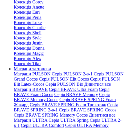
Колекція Corey
Колекція Anette
Колекція Eari
Колекція Perla
Колекція Luke
Колекція Charlie
Колекція Shell
Колекція Style
Колекція Justin
Колекція Donna
Колекція Magic
Колекція Alex
Колекція Tiko
Матраци та топери
Матраци PULSON
Серія PULSON 2-в-1
Серія PULSON
Grand Cocos
Серія PULSON Elit Cocos
Серія PULSON
Elit Latex-Cocos
Серія PULSON Bio
Дивитися все
Матраци BRAVE
Серія BRAVE Ultra Foam
Серія
BRAVE Foam Cocos
Серія BRAVE Memory
Серія
BRAVE Memory Cocos
Серія BRAVE SPRING Foam
Жакард
Серія BRAVE SPRING Foam Трикотаж
Серія
BRAVE SPRING 2-в-1
Серія BRAVE SPRING Cocos
Серія BRAVE SPRING Memory Cocos
Дивитися все
Матраци ULTRA
Серія ULTRA Spring
Серія ULTRA 2-
в-1
Серія ULTRA Comfort
Серія ULTRA Memory