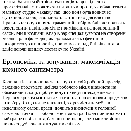
золота. Багато майстрів-початківців та досвідчених
професіоналів стикаються з питанням про те, як облаштувати
маленьку студію макіяжу так, щоб вона була водночас
функціональною, стильною та затишною для клієнтів.
Правильне зонування та грамотний вибір меблів дозволяють
перетворити навіть крихітне приміщення на повноцінний
салон. Ми в компанії Knap Knap спеціалізуємося на створенні
меблів-трансформерів, які допомагають ефективно
використовувати простір, пропонуючи надійні рішення та
здійснюючи швидку доставку по Україні.
Ергономіка та зонування: максимізація
кожного сантиметра
Коли ви тільки починаєте планувати свій робочий простір,
важливо продумати ідеї для робочого місця візажиста на
обмеженій площі, щоб уникнути відчуття захаращеності.
Першим кроком має стати чіткий план розстановки предметів
інтер’єру. Якщо ви не впевнені, як розмістити меблі в
невеликому салоні краси, почніть з визначення головної
фокусної точки — робочої зони майстра. Вона повинна мати
найкраще освітлення, бажано природне, але з можливістю
повного дублювання штучним світлом.