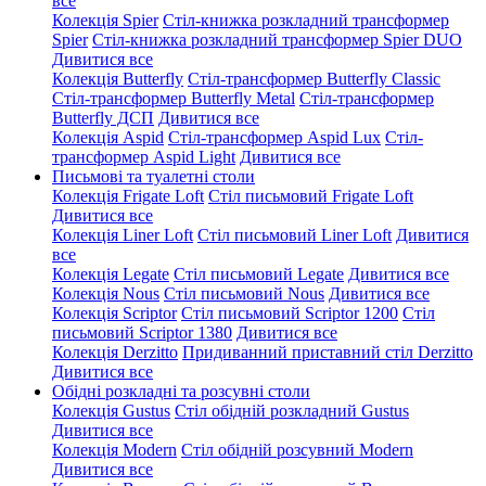
все
Колекція Spier
Стіл-книжка розкладний трансформер
Spier
Стіл-книжка розкладний трансформер Spier DUO
Дивитися все
Колекція Butterfly
Стіл-трансформер Butterfly Classic
Стіл-трансформер Butterfly Metal
Стіл-трансформер
Butterfly ДСП
Дивитися все
Колекція Aspid
Стіл-трансформер Aspid Lux
Стіл-
трансформер Aspid Light
Дивитися все
Письмові та туалетні столи
Колекція Frigate Loft
Стіл письмовий Frigate Loft
Дивитися все
Колекція Liner Loft
Стіл письмовий Liner Loft
Дивитися
все
Колекція Legate
Стіл письмовий Legate
Дивитися все
Колекція Nous
Стіл письмовий Nous
Дивитися все
Колекція Scriptor
Стіл письмовий Scriptor 1200
Стіл
письмовий Scriptor 1380
Дивитися все
Колекція Derzitto
Придиванний приставний стіл Derzitto
Дивитися все
Обідні розкладні та розсувні столи
Колекція Gustus
Стіл обідній розкладний Gustus
Дивитися все
Колекція Modern
Стіл обідній розсувний Modern
Дивитися все