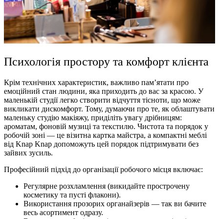
Психологія простору та комфорт клієнта
Крім технічних характеристик, важливо пам’ятати про
емоційний стан людини, яка приходить до вас за красою. У
маленькій студії легко створити відчуття тісноти, що може
викликати дискомфорт. Тому, думаючи про те, як облаштувати
маленьку студію макіяжу, приділіть увагу дрібницям:
ароматам, фоновій музиці та текстилю. Чистота та порядок у
робочій зоні — це візитна картка майстра, а компактні меблі
від Knap Knap допоможуть цей порядок підтримувати без
зайвих зусиль.
Професійний підхід до організації робочого місця включає:
Регулярне розхламлення (викидайте прострочену
косметику та пусті флакони).
Використання прозорих органайзерів — так ви бачите
весь асортимент одразу.