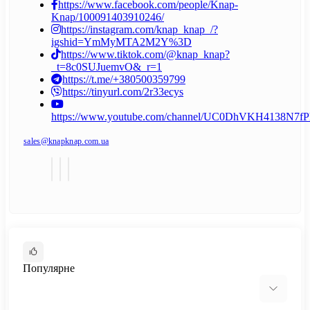
https://www.facebook.com/people/Knap-
Knap/100091403910246/
https://instagram.com/knap_knap_/?
igshid=YmMyMTA2M2Y%3D
https://www.tiktok.com/@knap_knap?
_t=8c0SUJuemvO&_r=1
https://t.me/+380500359799
https://tinyurl.com/2r33ecys
https://www.youtube.com/channel/UC0DhVKH4138N7
sales@knapknap.com.ua
Популярне