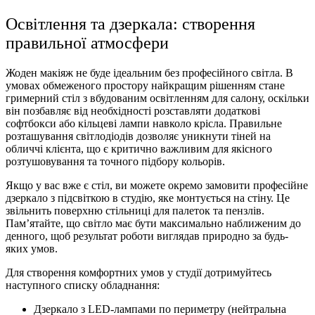
Освітлення та дзеркала: створення
правильної атмосфери
Жоден макіяж не буде ідеальним без професійного світла. В
умовах обмеженого простору найкращим рішенням стане
гримерний стіл з вбудованим освітленням для салону, оскільки
він позбавляє від необхідності розставляти додаткові
софтбокси або кільцеві лампи навколо крісла. Правильне
розташування світлодіодів дозволяє уникнути тіней на
обличчі клієнта, що є критично важливим для якісного
розтушовування та точного підбору кольорів.
Якщо у вас вже є стіл, ви можете окремо замовити професійне
дзеркало з підсвіткою в студію, яке монтується на стіну. Це
звільнить поверхню стільниці для палеток та пензлів.
Пам’ятайте, що світло має бути максимально наближеним до
денного, щоб результат роботи виглядав природно за будь-
яких умов.
Для створення комфортних умов у студії дотримуйтесь
наступного списку обладнання:
Дзеркало з LED-лампами по периметру (нейтральна