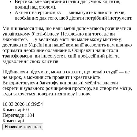
Вертикальне зберігання (гачки для сумок клієнтів,
полиці над столом).
Акцент на ергономіку — мінімізуйте кількість рухів,
необхідних для того, щоб дістати потрібний інструмент.
Ми пишаємося тим, що наші меблі допомагають розвиватися
українському б’юті-бізнесу. Незалежно від того, де ви
знаходитесь — у великому місті чи маленькому містечку,
доставка по Україні від нашої компанії дозволить вам швидко
отримати необхідне обладнання. Обираючи наші столи-
трансформери, ви інвестуєте в свій професійний ріст та
задоволення своїх клієнтів.
Підбиваючи підсумки, можна сказати, що розмір студії — це
не вирок, а можливість проявити креативність.
Використовуючи багатофункціональні меблі та знаючи
секрети візуального розширення простору, ви створите місце,
куди захочеться повертатися знову і знову.
16.03.2026 18:39:54
Коментарі: 0
Перегляди: 184
Коментарі
Написати коментар