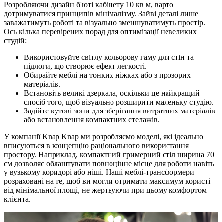
Розробляючи дизайн б'юті кабінету 10 кв м, варто
дотримуватися принципів мінімалізму. Зайві деталі лише
заважатимуть роботі та візуально зменшуватимуть простір.
Ось кілька перевірених порад для оптимізації невеликих
студій:
Використовуйте світлу кольорову гаму для стін та
підлоги, що створює ефект легкості.
Обирайте меблі на тонких ніжках або з прозорих
матеріалів.
Встановіть великі дзеркала, оскільки це найкращий
спосіб того, щоб візуально розширити маленьку студію.
Задійте кутові зони для зберігання витратних матеріалів
або встановлення компактних стелажів.
У компанії Knap Knap ми розробляємо моделі, які ідеально
вписуються в концепцію раціонального використання
простору. Наприклад, компактний гримерний стіл ширина 70
см дозволяє облаштувати повноцінне місце для роботи навіть
у вузькому коридорі або ніші. Наші меблі-трансформери
розраховані на те, щоб ви могли отримати максимум користі
від мінімальної площі, не жертвуючи при цьому комфортом
клієнта.