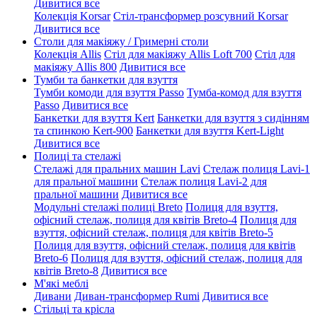
Дивитися все
Колекція Korsar
Стіл-трансформер розсувний Korsar
Дивитися все
Столи для макіяжу / Гримерні столи
Колекція Allis
Стіл для макіяжу Allis Loft 700
Стіл для
макіяжу Allis 800
Дивитися все
Тумби та банкетки для взуття
Тумби комоди для взуття Passo
Тумба-комод для взуття
Passo
Дивитися все
Банкетки для взуття Kert
Банкетки для взуття з сидінням
та спинкою Kert-900
Банкетки для взуття Kert-Light
Дивитися все
Полиці та стелажі
Стелажі для пральних машин Lavi
Стелаж полиця Lavi-1
для пральної машини
Стелаж полиця Lavi-2 для
пральної машини
Дивитися все
Модульні стелажі полиці Breto
Полиця для взуття,
офісний стелаж, полиця для квітів Breto-4
Полиця для
взуття, офісний стелаж, полиця для квітів Breto-5
Полиця для взуття, офісний стелаж, полиця для квітів
Breto-6
Полиця для взуття, офісний стелаж, полиця для
квітів Breto-8
Дивитися все
М'які меблі
Дивани
Диван-трансформер Rumi
Дивитися все
Стільці та крісла