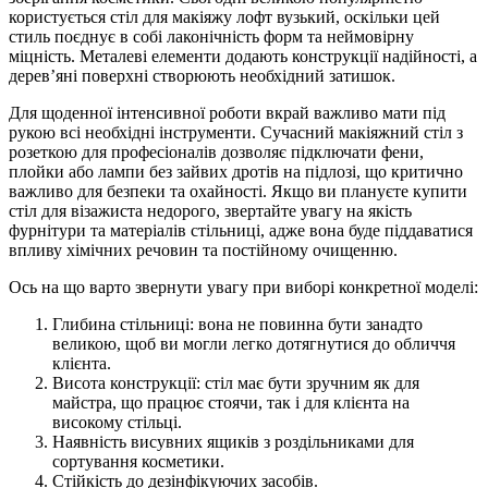
користується стіл для макіяжу лофт вузький, оскільки цей
стиль поєднує в собі лаконічність форм та неймовірну
міцність. Металеві елементи додають конструкції надійності, а
дерев’яні поверхні створюють необхідний затишок.
Для щоденної інтенсивної роботи вкрай важливо мати під
рукою всі необхідні інструменти. Сучасний макіяжний стіл з
розеткою для професіоналів дозволяє підключати фени,
плойки або лампи без зайвих дротів на підлозі, що критично
важливо для безпеки та охайності. Якщо ви плануєте купити
стіл для візажиста недорого, звертайте увагу на якість
фурнітури та матеріалів стільниці, адже вона буде піддаватися
впливу хімічних речовин та постійному очищенню.
Ось на що варто звернути увагу при виборі конкретної моделі:
Глибина стільниці: вона не повинна бути занадто
великою, щоб ви могли легко дотягнутися до обличчя
клієнта.
Висота конструкції: стіл має бути зручним як для
майстра, що працює стоячи, так і для клієнта на
високому стільці.
Наявність висувних ящиків з роздільниками для
сортування косметики.
Стійкість до дезінфікуючих засобів.