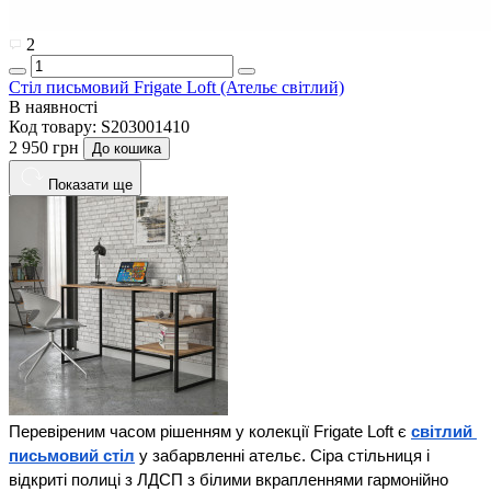
2
Стіл письмовий Frigate Loft (Ательє світлий)
В наявності
Код товару:
S203001410
2 950 грн
До кошика
Показати ще
Перевіреним часом рішенням у колекції Frigate Loft є 
світлий 
письмовий стіл
 у забарвленні ательє. Сіра стільниця і 
відкриті полиці з ЛДСП з білими вкрапленнями гармонійно 