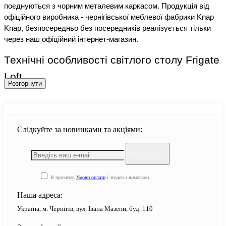
поєднуються з чорним металевим каркасом. Продукція від 
офіційного виробника - чернігівської меблевої фабрики Knap 
Knap, безпосередньо без посередників реалізується тільки 
через наш офіційний інтернет-магазин.
Технічні особливості світлого столу Frigate 
Loft
Розгорнути
Якщо ви збираєтеся придбати 
світлий стіл у стилі лофт
 із 
колекції Frigate Loft, то отримуєте привабливу модель із 
продуманою конструкцією:
Слідкуйте за новинками та акціями:
три циліндричні вертикальні стійки з металу, що 
забезпечують стійкість стільниці;
Підпишіться
стільниця і дві відкриті полиці, виконані з ламінованих 
деревно-стружкових плит (ЛДСП) товщиною 16 мм;
Я прочитав
Умови оплати
і згоден з вимогами
кромка стільниці, оброблена полівінілхлоридом 
Наша адреса:
завтовшки 2 мм (ПВХ) для забезпечення безпеки 
Україна, м. Чернігів, вул. Івана Мазепи, буд. 110
користувачів;