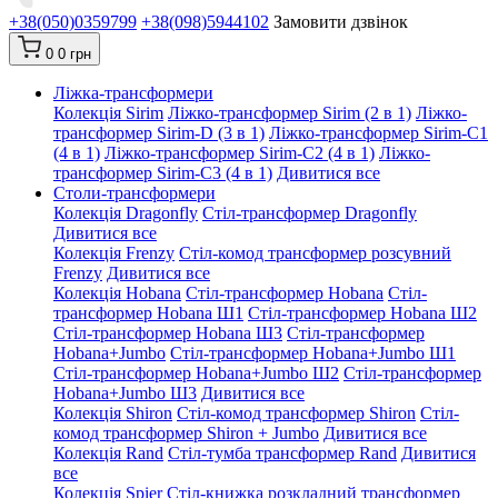
+38(050)0359799
+38(098)5944102
Замовити дзвінок
0
0 грн
Ліжка-трансформери
Колекція Sirim
Ліжко-трансформер Sirim (2 в 1)
Ліжко-
трансформер Sirim-D (3 в 1)
Ліжко-трансформер Sirim-C1
(4 в 1)
Ліжко-трансформер Sirim-C2 (4 в 1)
Ліжко-
трансформер Sirim-C3 (4 в 1)
Дивитися все
Столи-трансформери
Колекція Dragonfly
Стіл-трансформер Dragonfly
Дивитися все
Колекція Frenzy
Стіл-комод трансформер розсувний
Frenzy
Дивитися все
Колекція Hobana
Стіл-трансформер Hobana
Стіл-
трансформер Hobana Ш1
Стіл-трансформер Hobana Ш2
Стіл-трансформер Hobana Ш3
Стіл-трансформер
Hobana+Jumbo
Стіл-трансформер Hobana+Jumbo Ш1
Стіл-трансформер Hobana+Jumbo Ш2
Стіл-трансформер
Hobana+Jumbo Ш3
Дивитися все
Колекція Shiron
Стіл-комод трансформер Shiron
Стіл-
комод трансформер Shiron + Jumbo
Дивитися все
Колекція Rand
Стіл-тумба трансформер Rand
Дивитися
все
Колекція Spier
Стіл-книжка розкладний трансформер