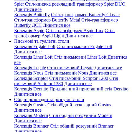
Spier
Стіл-книжка розкладний трансформер Spier DUO
Дивитися все
Колекція Butterfly
Стіл-трансформер Butterfly Classic
Стіл-трансформер Butterfly Metal
Стіл-трансформер
Butterfly ДСП
Дивитися все
Колекція Aspid
Стіл-трансформер Aspid Lux
Стіл-
трансформер Aspid Light
Дивитися все
Письмові та туалетні столи
Колекція Frigate Loft
Стіл письмовий Frigate Loft
Дивитися все
Колекція Liner Loft
Стіл письмовий Liner Loft
Дивитися
все
Колекція Legate
Стіл письмовий Legate
Дивитися все
Колекція Nous
Стіл письмовий Nous
Дивитися все
Колекція Scriptor
Стіл письмовий Scriptor 1200
Стіл
письмовий Scriptor 1380
Дивитися все
Колекція Derzitto
Придиванний приставний стіл Derzitto
Дивитися все
Обідні розкладні та розсувні столи
Колекція Gustus
Стіл обідній розкладний Gustus
Дивитися все
Колекція Modern
Стіл обідній розсувний Modern
Дивитися все
Колекція Brunner
Стіл обідній розсувний Brunner
Дивитися все