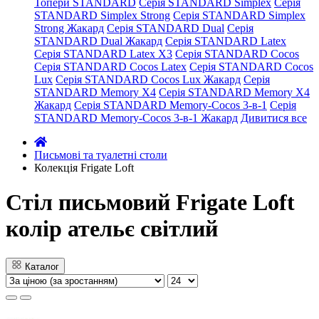
Топери STANDARD
Серія STANDARD Simplex
Серія
STANDARD Simplex Strong
Серія STANDARD Simplex
Strong Жакард
Серія STANDARD Dual
Серія
STANDARD Dual Жакард
Серія STANDARD Latex
Серія STANDARD Latex X3
Серія STANDARD Cocos
Серія STANDARD Cocos Latex
Серія STANDARD Cocos
Lux
Серія STANDARD Cocos Lux Жакард
Серія
STANDARD Memory X4
Серія STANDARD Memory X4
Жакард
Серія STANDARD Memory-Cocos 3-в-1
Серія
STANDARD Memory-Cocos 3-в-1 Жакард
Дивитися все
Письмові та туалетні столи
Колекція Frigate Loft
Стіл письмовий Frigate Loft
колір ательє світлий
Каталог