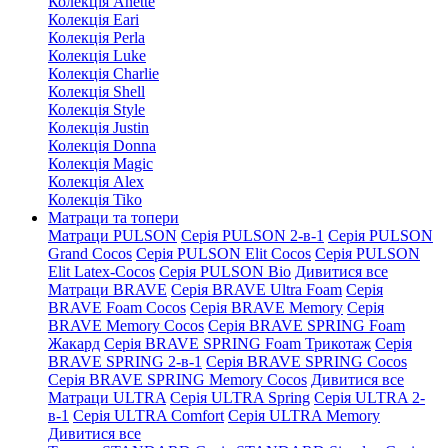
Колекція Anette
Колекція Eari
Колекція Perla
Колекція Luke
Колекція Charlie
Колекція Shell
Колекція Style
Колекція Justin
Колекція Donna
Колекція Magic
Колекція Alex
Колекція Tiko
Матраци та топери
Матраци PULSON
Серія PULSON 2-в-1
Серія PULSON
Grand Cocos
Серія PULSON Elit Cocos
Серія PULSON
Elit Latex-Cocos
Серія PULSON Bio
Дивитися все
Матраци BRAVE
Серія BRAVE Ultra Foam
Серія
BRAVE Foam Cocos
Серія BRAVE Memory
Серія
BRAVE Memory Cocos
Серія BRAVE SPRING Foam
Жакард
Серія BRAVE SPRING Foam Трикотаж
Серія
BRAVE SPRING 2-в-1
Серія BRAVE SPRING Cocos
Серія BRAVE SPRING Memory Cocos
Дивитися все
Матраци ULTRA
Серія ULTRA Spring
Серія ULTRA 2-
в-1
Серія ULTRA Comfort
Серія ULTRA Memory
Дивитися все