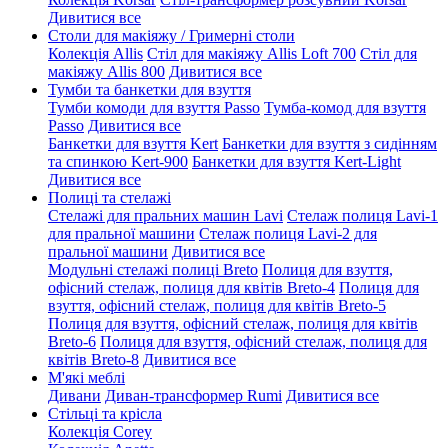
Дивитися все
Столи для макіяжу / Гримерні столи
Колекція Allis
Стіл для макіяжу Allis Loft 700
Стіл для
макіяжу Allis 800
Дивитися все
Тумби та банкетки для взуття
Тумби комоди для взуття Passo
Тумба-комод для взуття
Passo
Дивитися все
Банкетки для взуття Kert
Банкетки для взуття з сидінням
та спинкою Kert-900
Банкетки для взуття Kert-Light
Дивитися все
Полиці та стелажі
Стелажі для пральних машин Lavi
Стелаж полиця Lavi-1
для пральної машини
Стелаж полиця Lavi-2 для
пральної машини
Дивитися все
Модульні стелажі полиці Breto
Полиця для взуття,
офісний стелаж, полиця для квітів Breto-4
Полиця для
взуття, офісний стелаж, полиця для квітів Breto-5
Полиця для взуття, офісний стелаж, полиця для квітів
Breto-6
Полиця для взуття, офісний стелаж, полиця для
квітів Breto-8
Дивитися все
М'які меблі
Дивани
Диван-трансформер Rumi
Дивитися все
Стільці та крісла
Колекція Corey