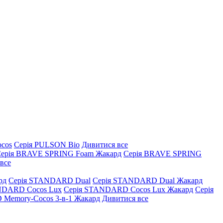
ocos
Серія PULSON Bio
Дивитися все
ерія BRAVE SPRING Foam Жакард
Серія BRAVE SPRING
все
рд
Серія STANDARD Dual
Серія STANDARD Dual Жакард
NDARD Cocos Lux
Серія STANDARD Cocos Lux Жакард
Серія
Memory-Cocos 3-в-1 Жакард
Дивитися все