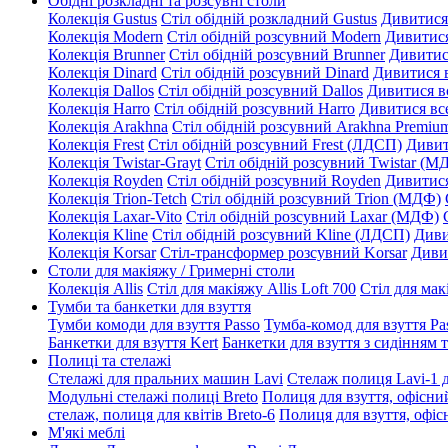
Обідні розкладні та розсувні столи
Колекція Gustus
Стіл обідній розкладний Gustus
Дивитися
Колекція Modern
Стіл обідній розсувний Modern
Дивитися
Колекція Brunner
Стіл обідній розсувний Brunner
Дивитис
Колекція Dinard
Стіл обідній розсувний Dinard
Дивитися 
Колекція Dallos
Стіл обідній розсувний Dallos
Дивитися в
Колекція Harro
Стіл обідній розсувний Harro
Дивитися вс
Колекція Arakhna
Стіл обідній розсувний Arakhna Premi
Колекція Frest
Стіл обідній розсувний Frest (ЛДСП)
Дивит
Колекція Twistar-Grayt
Стіл обідній розсувний Twistar (М
Колекція Royden
Стіл обідній розсувний Royden
Дивитися
Колекція Trion-Tetch
Стіл обідній розсувний Trion (МДФ)
Колекція Laxar-Vito
Стіл обідній розсувний Laxar (МДФ)
Колекція Kline
Стіл обідній розсувний Kline (ЛДСП)
Диви
Колекція Korsar
Стіл-трансформер розсувний Korsar
Диви
Столи для макіяжу / Гримерні столи
Колекція Allis
Стіл для макіяжу Allis Loft 700
Стіл для мак
Тумби та банкетки для взуття
Тумби комоди для взуття Passo
Тумба-комод для взуття Pa
Банкетки для взуття Kert
Банкетки для взуття з сидінням 
Полиці та стелажі
Стелажі для пральних машин Lavi
Стелаж полиця Lavi-1 
Модульні стелажі полиці Breto
Полиця для взуття, офісний
стелаж, полиця для квітів Breto-6
Полиця для взуття, офісн
М'які меблі