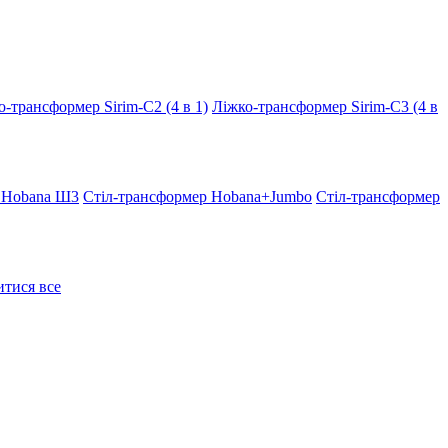
о-трансформер Sirim-C2 (4 в 1)
Ліжко-трансформер Sirim-C3 (4 в
 Hobana Ш3
Стіл-трансформер Hobana+Jumbo
Стіл-трансформер
тися все