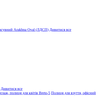
озсувний Arakhna Oval (ЛДСП)
Дивитися все
Дивитися все
елаж, полиця для квітів Breto-5
Полиця для взуття, офісний