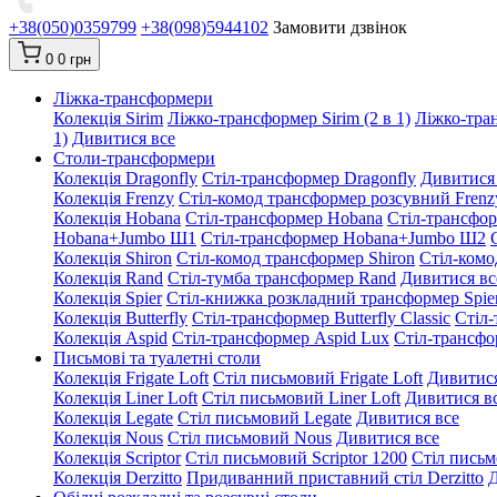
+38(050)0359799
+38(098)5944102
Замовити дзвінок
0
0 грн
Ліжка-трансформери
Колекція Sirim
Ліжко-трансформер Sirim (2 в 1)
Ліжко-тран
1)
Дивитися все
Столи-трансформери
Колекція Dragonfly
Стіл-трансформер Dragonfly
Дивитися
Колекція Frenzy
Стіл-комод трансформер розсувний Frenz
Колекція Hobana
Стіл-трансформер Hobana
Стіл-трансфо
Hobana+Jumbo Ш1
Стіл-трансформер Hobana+Jumbo Ш2
Колекція Shiron
Стіл-комод трансформер Shiron
Стіл-комо
Колекція Rand
Стіл-тумба трансформер Rand
Дивитися вс
Колекція Spier
Стіл-книжка розкладний трансформер Spie
Колекція Butterfly
Стіл-трансформер Butterfly Classic
Стіл-
Колекція Aspid
Стіл-трансформер Aspid Lux
Стіл-трансфо
Письмові та туалетні столи
Колекція Frigate Loft
Стіл письмовий Frigate Loft
Дивитися
Колекція Liner Loft
Стіл письмовий Liner Loft
Дивитися в
Колекція Legate
Стіл письмовий Legate
Дивитися все
Колекція Nous
Стіл письмовий Nous
Дивитися все
Колекція Scriptor
Стіл письмовий Scriptor 1200
Стіл письм
Колекція Derzitto
Придиванний приставний стіл Derzitto
Д