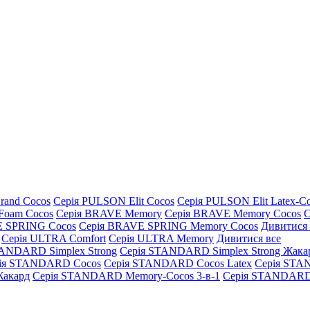
rand Cocos
Серія PULSON Elit Cocos
Серія PULSON Elit Latex-C
Foam Cocos
Серія BRAVE Memory
Серія BRAVE Memory Cocos
С
E SPRING Cocos
Серія BRAVE SPRING Memory Cocos
Дивитися 
Серія ULTRA Comfort
Серія ULTRA Memory
Дивитися все
TANDARD Simplex Strong
Серія STANDARD Simplex Strong Жака
ія STANDARD Cocos
Серія STANDARD Cocos Latex
Серія STA
акард
Серія STANDARD Memory-Cocos 3-в-1
Серія STANDARD 