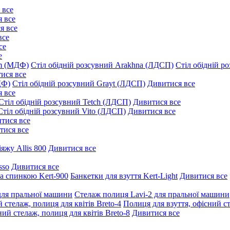
 все
 все
я все
все
се
е
um (МДФ)
Стіл обідній розсувний Arakhna (ЛДСП)
Стіл обідній р
ися все
ДФ)
Стіл обідній розсувний Grayt (ЛДСП)
Дивитися все
 все
Стіл обідній розсувний Tetch (ЛДСП)
Дивитися все
Стіл обідній розсувний Vito (ЛДСП)
Дивитися все
тися все
тися все
іяжу Allis 800
Дивитися все
sso
Дивитися все
та спинкою Kert-900
Банкетки для взуття Kert-Light
Дивитися все
для пральної машини
Стелаж полиця Lavi-2 для пральної машини
 стелаж, полиця для квітів Breto-4
Полиця для взуття, офісний ст
ий стелаж, полиця для квітів Breto-8
Дивитися все