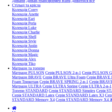
Дивани
Диван-трансформер Rumi
Дивитися все
Стільці та крісла
Колекція Corey
Колекція Anette
Колекція Eari
Колекція Perla
Колекція Luke
Колекція Charlie
Колекція Shell
Колекція Style
Колекція Justin
Колекція Donna
Колекція Magic
Колекція Alex
Колекція Tiko
Матраци та топери
Матраци PULSON
Серія PULSON 2-в-1
Серія PULSON G
Матраци BRAVE
Серія BRAVE Ultra Foam
Серія BRAVE 
Foam Трикотаж
Серія BRAVE SPRING 2-в-1
Серія BRAV
Матраци ULTRA
Серія ULTRA Spring
Серія ULTRA 2-в-1
Топери STANDARD
Серія STANDARD Simplex
Серія S
Серія STANDARD Latex
Серія STANDARD Latex X3
Сер
STANDARD Memory X4
Серія STANDARD Memory X4 Ж