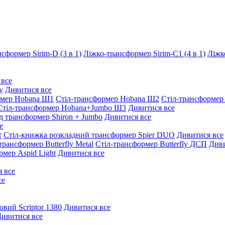
сформер Sirim-D (3 в 1)
Ліжко-трансформер Sirim-C1 (4 в 1)
Ліжк
 все
y
Дивитися все
рмер Hobana Ш1
Стіл-трансформер Hobana Ш2
Стіл-трансформер
Стіл-трансформер Hobana+Jumbo Ш3
Дивитися все
д трансформер Shiron + Jumbo
Дивитися все
е
r
Стіл-книжка розкладний трансформер Spier DUO
Дивитися все
трансформер Butterfly Metal
Стіл-трансформер Butterfly ДСП
Диви
рмер Aspid Light
Дивитися все
 все
се
овий Scriptor 1380
Дивитися все
ивитися все