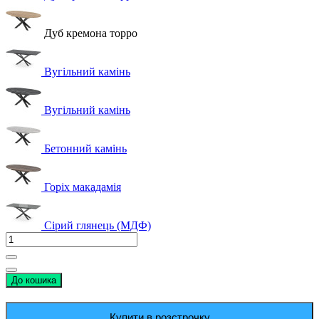
Дуб кремона торро
Вугільний камінь
Вугільний камінь
Бетонний камінь
Горіх макадамія
Сірий глянець (МДФ)
До кошика
Купити в розстрочку