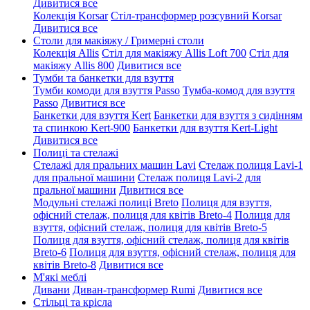
Дивитися все
Колекція Korsar
Стіл-трансформер розсувний Korsar
Дивитися все
Столи для макіяжу / Гримерні столи
Колекція Allis
Стіл для макіяжу Allis Loft 700
Стіл для
макіяжу Allis 800
Дивитися все
Тумби та банкетки для взуття
Тумби комоди для взуття Passo
Тумба-комод для взуття
Passo
Дивитися все
Банкетки для взуття Kert
Банкетки для взуття з сидінням
та спинкою Kert-900
Банкетки для взуття Kert-Light
Дивитися все
Полиці та стелажі
Стелажі для пральних машин Lavi
Стелаж полиця Lavi-1
для пральної машини
Стелаж полиця Lavi-2 для
пральної машини
Дивитися все
Модульні стелажі полиці Breto
Полиця для взуття,
офісний стелаж, полиця для квітів Breto-4
Полиця для
взуття, офісний стелаж, полиця для квітів Breto-5
Полиця для взуття, офісний стелаж, полиця для квітів
Breto-6
Полиця для взуття, офісний стелаж, полиця для
квітів Breto-8
Дивитися все
М'які меблі
Дивани
Диван-трансформер Rumi
Дивитися все
Стільці та крісла