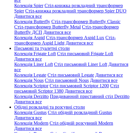
все
Колекція Spier
Стіл-книжка розкладний трансформер
Spier
Стіл-книжка розкладний трансформер Spier DUO
Дивитися все
Колекція Butterfly
Стіл-трансформер Butterfly Classic
Стіл-трансформер Butterfly Metal
Стіл-трансформер
Butterfly ДСП
Дивитися все
Колекція Aspid
Стіл-трансформер Aspid Lux
Стіл-
трансформер Aspid Light
Дивитися все
Письмові та туалетні столи
Колекція Frigate Loft
Стіл письмовий Frigate Loft
Дивитися все
Колекція Liner Loft
Стіл письмовий Liner Loft
Дивитися
все
Колекція Legate
Стіл письмовий Legate
Дивитися все
Колекція Nous
Стіл письмовий Nous
Дивитися все
Колекція Scriptor
Стіл письмовий Scriptor 1200
Стіл
письмовий Scriptor 1380
Дивитися все
Колекція Derzitto
Придиванний приставний стіл Derzitto
Дивитися все
Обідні розкладні та розсувні столи
Колекція Gustus
Стіл обідній розкладний Gustus
Дивитися все
Колекція Modern
Стіл обідній розсувний Modern
Дивитися все