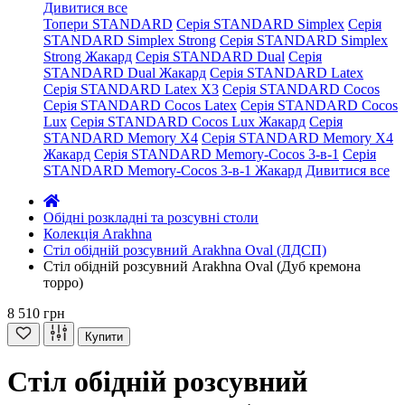
Дивитися все
Топери STANDARD
Серія STANDARD Simplex
Серія
STANDARD Simplex Strong
Серія STANDARD Simplex
Strong Жакард
Серія STANDARD Dual
Серія
STANDARD Dual Жакард
Серія STANDARD Latex
Серія STANDARD Latex X3
Серія STANDARD Cocos
Серія STANDARD Cocos Latex
Серія STANDARD Cocos
Lux
Серія STANDARD Cocos Lux Жакард
Серія
STANDARD Memory X4
Серія STANDARD Memory X4
Жакард
Серія STANDARD Memory-Cocos 3-в-1
Серія
STANDARD Memory-Cocos 3-в-1 Жакард
Дивитися все
Обідні розкладні та розсувні столи
Колекція Arakhna
Стіл обідній розсувний Arakhna Oval (ЛДСП)
Стіл обідній розсувний Arakhna Oval (Дуб кремона
торро)
8 510 грн
Купити
Стіл обідній розсувний