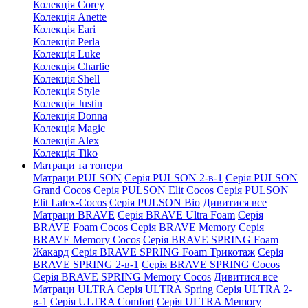
Колекція Corey
Колекція Anette
Колекція Eari
Колекція Perla
Колекція Luke
Колекція Charlie
Колекція Shell
Колекція Style
Колекція Justin
Колекція Donna
Колекція Magic
Колекція Alex
Колекція Tiko
Матраци та топери
Матраци PULSON
Серія PULSON 2-в-1
Серія PULSON
Grand Cocos
Серія PULSON Elit Cocos
Серія PULSON
Elit Latex-Cocos
Серія PULSON Bio
Дивитися все
Матраци BRAVE
Серія BRAVE Ultra Foam
Серія
BRAVE Foam Cocos
Серія BRAVE Memory
Серія
BRAVE Memory Cocos
Серія BRAVE SPRING Foam
Жакард
Серія BRAVE SPRING Foam Трикотаж
Серія
BRAVE SPRING 2-в-1
Серія BRAVE SPRING Cocos
Серія BRAVE SPRING Memory Cocos
Дивитися все
Матраци ULTRA
Серія ULTRA Spring
Серія ULTRA 2-
в-1
Серія ULTRA Comfort
Серія ULTRA Memory