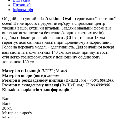
Відгуків
0
Питання
0
Iнформація
Обідній розсувний стіл
Arakhna Oval
серце вашої гостинної
–
оселі! Це не просто предмет інтер'єру, а справжній центр
тяжіння вашої кухні чи вітальні. Завдяки овальній формі він
виглядає витончено та безпечно (жодних гострих кутів), а
надійна стільниця з ламінованого ДСП завтовшки 18 мм
гарантує довговічність навіть при щоденному використанні.
Головна перевага моделі
адаптивність. Для звичайної вечері
–
вам вистачить компактних 140 см, але коли прийдуть гості,
стіл легко трансформується у повноцінну обідню зону
довжиною 180 см.
Матеріал стільниці:
ЛДСП (18 мм)
Матеріал опори (ноги):
метал
Розміри в розкладеному вигляді
(ВхШхГ, мм):
750х1800х900
Розміри в складеному вигляді
(ВхШхГ, мм):
750х1400х900
Кількість варіантів трансформації:
2
Вага
Вага
38 кг.
Матеріал виробу
Матеріал