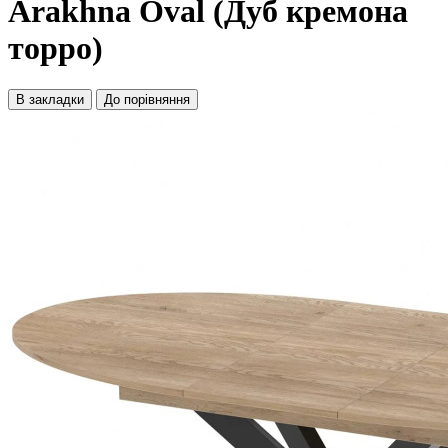
Arakhna Oval (Дуб кремона
торро)
В закладки
До порівняння