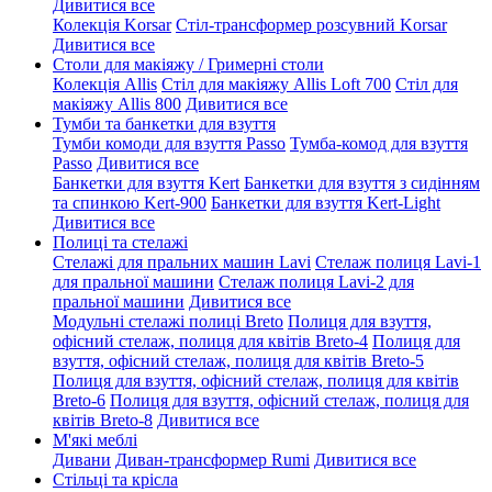
Дивитися все
Колекція Korsar
Стіл-трансформер розсувний Korsar
Дивитися все
Столи для макіяжу / Гримерні столи
Колекція Allis
Стіл для макіяжу Allis Loft 700
Стіл для
макіяжу Allis 800
Дивитися все
Тумби та банкетки для взуття
Тумби комоди для взуття Passo
Тумба-комод для взуття
Passo
Дивитися все
Банкетки для взуття Kert
Банкетки для взуття з сидінням
та спинкою Kert-900
Банкетки для взуття Kert-Light
Дивитися все
Полиці та стелажі
Стелажі для пральних машин Lavi
Стелаж полиця Lavi-1
для пральної машини
Стелаж полиця Lavi-2 для
пральної машини
Дивитися все
Модульні стелажі полиці Breto
Полиця для взуття,
офісний стелаж, полиця для квітів Breto-4
Полиця для
взуття, офісний стелаж, полиця для квітів Breto-5
Полиця для взуття, офісний стелаж, полиця для квітів
Breto-6
Полиця для взуття, офісний стелаж, полиця для
квітів Breto-8
Дивитися все
М'які меблі
Дивани
Диван-трансформер Rumi
Дивитися все
Стільці та крісла