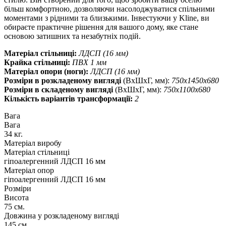
більш комфортною, дозволяючи насолоджуватися спільними
моментами з рідними та близькими. Інвестуючи у Kline, ви
обираєте практичне рішення для вашого дому, яке стане
основою затишних та незабутніх подій.
Матеріал стільниці:
ЛДСП (16 мм)
Крайка стільниці:
ПВХ 1 мм
Матеріал опори (ноги):
ЛДСП (16 мм)
Розміри в розкладеному вигляді
(ВхШхГ, мм):
750х1450х680
Розміри в складеному вигляді
(ВхШхГ, мм):
750х1100х680
Кількість варіантів трансформації:
2
Вага
Вага
34 кг.
Матеріал виробу
Матеріал стільниці
гіпоалергенний ЛДСП 16 мм
Матеріал опор
гіпоалергенний ЛДСП 16 мм
Розміри
Висота
75 см.
Довжина у розкладеному вигляді
145 см.