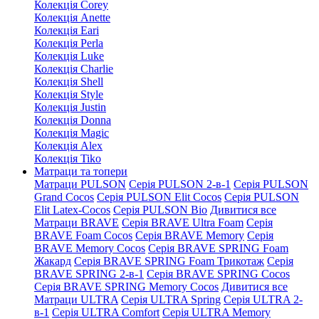
Колекція Corey
Колекція Anette
Колекція Eari
Колекція Perla
Колекція Luke
Колекція Charlie
Колекція Shell
Колекція Style
Колекція Justin
Колекція Donna
Колекція Magic
Колекція Alex
Колекція Tiko
Матраци та топери
Матраци PULSON
Серія PULSON 2-в-1
Серія PULSON
Grand Cocos
Серія PULSON Elit Cocos
Серія PULSON
Elit Latex-Cocos
Серія PULSON Bio
Дивитися все
Матраци BRAVE
Серія BRAVE Ultra Foam
Серія
BRAVE Foam Cocos
Серія BRAVE Memory
Серія
BRAVE Memory Cocos
Серія BRAVE SPRING Foam
Жакард
Серія BRAVE SPRING Foam Трикотаж
Серія
BRAVE SPRING 2-в-1
Серія BRAVE SPRING Cocos
Серія BRAVE SPRING Memory Cocos
Дивитися все
Матраци ULTRA
Серія ULTRA Spring
Серія ULTRA 2-
в-1
Серія ULTRA Comfort
Серія ULTRA Memory