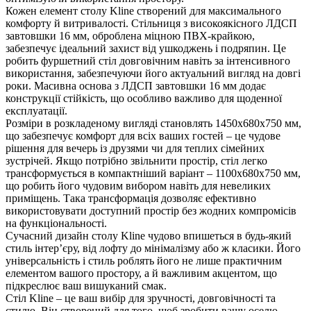
Кожен елемент столу Kline створений для максимального
комфорту й витривалості. Стільниця з високоякісного ЛДСП
завтовшки 16 мм, оброблена міцною ПВХ-крайкою,
забезпечує ідеальний захист від ушкоджень і подряпин. Це
робить фуршетний стіл довговічним навіть за інтенсивного
використання, забезпечуючи його актуальний вигляд на довгі
роки. Масивна основа з ЛДСП завтовшки 16 мм додає
конструкції стійкість, що особливо важливо для щоденної
експлуатації.
Розміри в розкладеному вигляді становлять 1450х680х750 мм,
що забезпечує комфорт для всіх ваших гостей – це чудове
рішення для вечерь із друзями чи для теплих сімейних
зустрічей. Якщо потрібно звільнити простір, стіл легко
трансформується в компактніший варіант – 1100х680х750 мм,
що робить його чудовим вибором навіть для невеликих
приміщень. Така трансформація дозволяє ефективно
використовувати доступний простір без жодних компромісів
на функціональності.
Сучасний дизайн столу Kline чудово впишеться в будь-який
стиль інтер’єру, від лофту до мінімалізму або ж класики. Його
універсальність і стиль роблять його не лише практичним
елементом вашого простору, а й важливим акцентом, що
підкреслює ваш вишуканий смак.
Стіл Kline – це ваш вибір для зручності, довговічності та
стилю. Він створений для того, щоб зробити вашу оселю