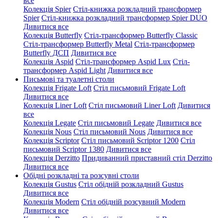
все
Колекція Spier
Стіл-книжка розкладний трансформер
Spier
Стіл-книжка розкладний трансформер Spier DUO
Дивитися все
Колекція Butterfly
Стіл-трансформер Butterfly Classic
Стіл-трансформер Butterfly Metal
Стіл-трансформер
Butterfly ДСП
Дивитися все
Колекція Aspid
Стіл-трансформер Aspid Lux
Стіл-
трансформер Aspid Light
Дивитися все
Письмові та туалетні столи
Колекція Frigate Loft
Стіл письмовий Frigate Loft
Дивитися все
Колекція Liner Loft
Стіл письмовий Liner Loft
Дивитися
все
Колекція Legate
Стіл письмовий Legate
Дивитися все
Колекція Nous
Стіл письмовий Nous
Дивитися все
Колекція Scriptor
Стіл письмовий Scriptor 1200
Стіл
письмовий Scriptor 1380
Дивитися все
Колекція Derzitto
Придиванний приставний стіл Derzitto
Дивитися все
Обідні розкладні та розсувні столи
Колекція Gustus
Стіл обідній розкладний Gustus
Дивитися все
Колекція Modern
Стіл обідній розсувний Modern
Дивитися все