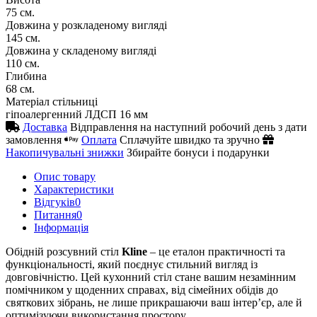
75 см.
Довжина у розкладеному вигляді
145 см.
Довжина у складеному вигляді
110 см.
Глибина
68 см.
Матеріал стільниці
гіпоалергенний ЛДСП 16 мм
Доставка
Відправлення на наступний робочий день з дати
замовлення
Оплата
Сплачуйте швидко та зручно
Накопичувальні знижки
Збирайте бонуси і подарунки
Опис товару
Характеристики
Відгуків
0
Питання
0
Iнформація
Обідній розсувний стіл
Kline
– це еталон практичності та
функціональності, який поєднує стильний вигляд із
довговічністю. Цей кухонний стіл стане вашим незамінним
помічником у щоденних справах, від сімейних обідів до
святкових зібрань, не лише прикрашаючи ваш інтер’єр, але й
оптимізуючи використання простору.