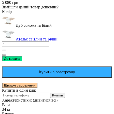
5 080 грн
Знайшли даний товар дешевше?
Колір
Дуб сонома та Білий
Ательє світлий та Білий
До кошика
Купити в розстрочку
Швидке замовлення
Купити в один клік
Купити
Характеристики:
(дивитися всі)
Вага
34 кг.
Висота