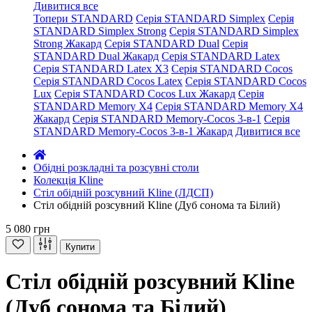
Дивитися все
Топери STANDARD
Серія STANDARD Simplex
Серія
STANDARD Simplex Strong
Серія STANDARD Simplex
Strong Жакард
Серія STANDARD Dual
Серія
STANDARD Dual Жакард
Серія STANDARD Latex
Серія STANDARD Latex X3
Серія STANDARD Cocos
Серія STANDARD Cocos Latex
Серія STANDARD Cocos
Lux
Серія STANDARD Cocos Lux Жакард
Серія
STANDARD Memory X4
Серія STANDARD Memory X4
Жакард
Серія STANDARD Memory-Cocos 3-в-1
Серія
STANDARD Memory-Cocos 3-в-1 Жакард
Дивитися все
Обідні розкладні та розсувні столи
Колекція Kline
Стіл обідній розсувний Kline (ЛДСП)
Стіл обідній розсувний Kline (Дуб сонома та Білий)
5 080 грн
Купити
Стіл обідній розсувний Kline
(Дуб сонома та Білий)