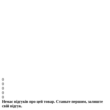
Увага:
HTML розмітка не підтримується. Використовуйте звичайний текст.
Продовжити
0
0
0
0
0
Немає відгуків про цей товар. Станьте першим, залиште
свій відгук.