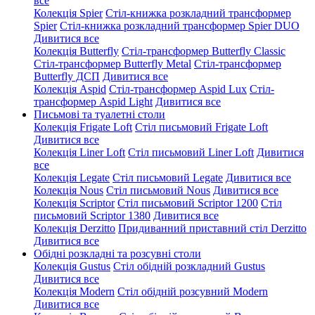
все
Колекція Spier
Стіл-книжка розкладний трансформер
Spier
Стіл-книжка розкладний трансформер Spier DUO
Дивитися все
Колекція Butterfly
Стіл-трансформер Butterfly Classic
Стіл-трансформер Butterfly Metal
Стіл-трансформер
Butterfly ДСП
Дивитися все
Колекція Aspid
Стіл-трансформер Aspid Lux
Стіл-
трансформер Aspid Light
Дивитися все
Письмові та туалетні столи
Колекція Frigate Loft
Стіл письмовий Frigate Loft
Дивитися все
Колекція Liner Loft
Стіл письмовий Liner Loft
Дивитися
все
Колекція Legate
Стіл письмовий Legate
Дивитися все
Колекція Nous
Стіл письмовий Nous
Дивитися все
Колекція Scriptor
Стіл письмовий Scriptor 1200
Стіл
письмовий Scriptor 1380
Дивитися все
Колекція Derzitto
Придиванний приставний стіл Derzitto
Дивитися все
Обідні розкладні та розсувні столи
Колекція Gustus
Стіл обідній розкладний Gustus
Дивитися все
Колекція Modern
Стіл обідній розсувний Modern
Дивитися все