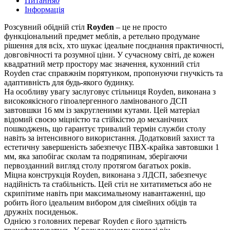
Питання
0
Iнформація
Розсувний обідній стіл
Royden
– це не просто
функціональний предмет меблів, а ретельно продумане
рішення для всіх, хто шукає ідеальне поєднання практичності,
довговічності та розумної ціни. У сучасному світі, де кожен
квадратний метр простору має значення, кухонний стіл
Royden стає справжнім порятунком, пропонуючи гнучкість та
адаптивність для будь-якого будинку.
На особливу увагу заслуговує стільниця Royden, виконана з
високоякісного гіпоалергенного ламінованого ДСП
завтовшки 16 мм із закругленими кутами. Цей матеріал
відомий своєю міцністю та стійкістю до механічних
пошкоджень, що гарантує тривалий термін служби столу
навіть за інтенсивного використання. Додатковий захист та
естетичну завершеність забезпечує ПВХ-крайка завтовшки 1
мм, яка запобігає сколам та подряпинам, зберігаючи
первозданний вигляд столу протягом багатьох років.
Міцна конструкція Royden, виконана з ЛДСП, забезпечує
надійність та стабільність. Цей стіл не хитатиметься або не
скрипітиме навіть при максимальному навантаженні, що
робить його ідеальним вибором для сімейних обідів та
дружніх посиденьок.
Однією з головних переваг Royden є його здатність