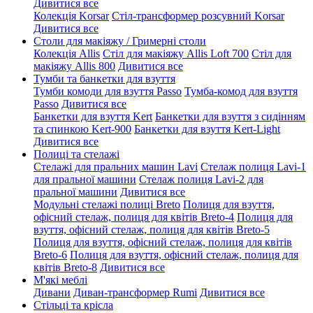
Дивитися все
Колекція Korsar
Стіл-трансформер розсувний Korsar
Дивитися все
Столи для макіяжу / Гримерні столи
Колекція Allis
Стіл для макіяжу Allis Loft 700
Стіл для
макіяжу Allis 800
Дивитися все
Тумби та банкетки для взуття
Тумби комоди для взуття Passo
Тумба-комод для взуття
Passo
Дивитися все
Банкетки для взуття Kert
Банкетки для взуття з сидінням
та спинкою Kert-900
Банкетки для взуття Kert-Light
Дивитися все
Полиці та стелажі
Стелажі для пральних машин Lavi
Стелаж полиця Lavi-1
для пральної машини
Стелаж полиця Lavi-2 для
пральної машини
Дивитися все
Модульні стелажі полиці Breto
Полиця для взуття,
офісний стелаж, полиця для квітів Breto-4
Полиця для
взуття, офісний стелаж, полиця для квітів Breto-5
Полиця для взуття, офісний стелаж, полиця для квітів
Breto-6
Полиця для взуття, офісний стелаж, полиця для
квітів Breto-8
Дивитися все
М'які меблі
Дивани
Диван-трансформер Rumi
Дивитися все
Стільці та крісла