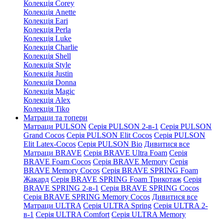
Колекція Corey
Колекція Anette
Колекція Eari
Колекція Perla
Колекція Luke
Колекція Charlie
Колекція Shell
Колекція Style
Колекція Justin
Колекція Donna
Колекція Magic
Колекція Alex
Колекція Tiko
Матраци та топери
Матраци PULSON
Серія PULSON 2-в-1
Серія PULSON
Grand Cocos
Серія PULSON Elit Cocos
Серія PULSON
Elit Latex-Cocos
Серія PULSON Bio
Дивитися все
Матраци BRAVE
Серія BRAVE Ultra Foam
Серія
BRAVE Foam Cocos
Серія BRAVE Memory
Серія
BRAVE Memory Cocos
Серія BRAVE SPRING Foam
Жакард
Серія BRAVE SPRING Foam Трикотаж
Серія
BRAVE SPRING 2-в-1
Серія BRAVE SPRING Cocos
Серія BRAVE SPRING Memory Cocos
Дивитися все
Матраци ULTRA
Серія ULTRA Spring
Серія ULTRA 2-
в-1
Серія ULTRA Comfort
Серія ULTRA Memory