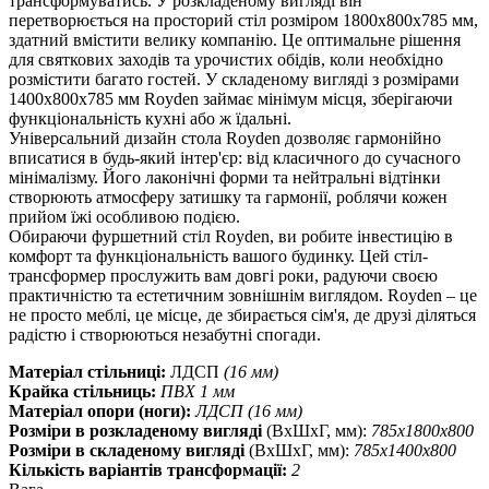
трансформуватись. У розкладеному вигляді він
перетворюється на просторий стіл розміром 1800х800х785 мм,
здатний вмістити велику компанію. Це оптимальне рішення
для святкових заходів та урочистих обідів, коли необхідно
розмістити багато гостей. У складеному вигляді з розмірами
1400х800х785 мм Royden займає мінімум місця, зберігаючи
функціональність кухні або ж їдальні.
Універсальний дизайн стола Royden дозволяє гармонійно
вписатися в будь-який інтер'єр: від класичного до сучасного
мінімалізму. Його лаконічні форми та нейтральні відтінки
створюють атмосферу затишку та гармонії, роблячи кожен
прийом їжі особливою подією.
Обираючи фуршетний стіл Royden, ви робите інвестицію в
комфорт та функціональність вашого будинку. Цей стіл-
трансформер прослужить вам довгі роки, радуючи своєю
практичністю та естетичним зовнішнім виглядом. Royden – це
не просто меблі, це місце, де збирається сім'я, де друзі діляться
радістю і створюються незабутні спогади.
Матеріал стільниці:
ЛДСП
(16 мм)
Крайка стільниць:
ПВХ 1 мм
Матеріал опори (ноги):
ЛДСП (16 мм)
Розміри в розкладеному вигляді
(ВхШхГ, мм):
785х1800х800
Розміри в складеному вигляді
(ВхШхГ, мм):
785х1400х800
Кількість варіантів трансформації:
2