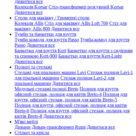
Дивитися все
Колекція Korsar
Стіл-трансформер розсувний Korsar
Дивитися все
Столи для макіяжу / Гримерні столи
Колекція Allis
Стіл для макіяжу Allis Loft 700
Стіл для
макіяжу Allis 800
Дивитися все
Тумби та банкетки для взуття
Тумби комоди для взуття Passo
Тумба-комод для взуття
Passo
Дивитися все
Банкетки для взуття Kert
Банкетки для взуття з сидінням
та спинкою Kert-900
Банкетки для взуття Kert-Light
Дивитися все
Полиці та стелажі
Стелажі для пральних машин Lavi
Стелаж полиця Lavi-1
для пральної машини
Стелаж полиця Lavi-2 для
пральної машини
Дивитися все
Модульні стелажі полиці Breto
Полиця для взуття,
офісний стелаж, полиця для квітів Breto-4
Полиця для
взуття, офісний стелаж, полиця для квітів Breto-5
Полиця для взуття, офісний стелаж, полиця для квітів
Breto-6
Полиця для взуття, офісний стелаж, полиця для
квітів Breto-8
Дивитися все
М'які меблі
Дивани
Диван-трансформер Rumi
Дивитися все
Стільці та крісла