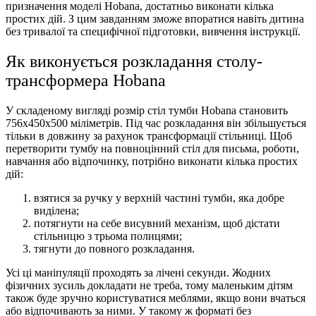
призначення моделі Hobana, достатньо виконати кілька
простих дій. З цим завданням зможе впоратися навіть дитина
без тривалої та специфічної підготовки, вивчення інструкції.
Як виконується розкладання столу-
трансформера Hobana
У складеному вигляді розмір стіл тумби Hobana становить
756х450х500 міліметрів. Під час розкладання він збільшується
тільки в довжину за рахунок трансформації стільниці. Щоб
перетворити тумбу на повноцінний стіл для письма, роботи,
навчання або відпочинку, потрібно виконати кілька простих
дій:
взятися за ручку у верхній частині тумби, яка добре
виділена;
потягнути на себе висувний механізм, щоб дістати
стільницю з трьома полицями;
тягнути до повного розкладання.
Усі ці маніпуляції проходять за лічені секунди. Жодних
фізичних зусиль докладати не треба, тому маленьким дітям
також буде зручно користуватися меблями, якщо вони вчаться
або відпочивають за ними. У такому ж форматі без