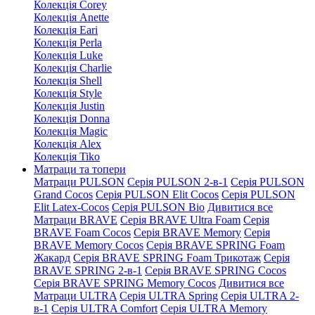
Колекція Corey
Колекція Anette
Колекція Eari
Колекція Perla
Колекція Luke
Колекція Charlie
Колекція Shell
Колекція Style
Колекція Justin
Колекція Donna
Колекція Magic
Колекція Alex
Колекція Tiko
Матраци та топери
Матраци PULSON
Серія PULSON 2-в-1
Серія PULSON
Grand Cocos
Серія PULSON Elit Cocos
Серія PULSON
Elit Latex-Cocos
Серія PULSON Bio
Дивитися все
Матраци BRAVE
Серія BRAVE Ultra Foam
Серія
BRAVE Foam Cocos
Серія BRAVE Memory
Серія
BRAVE Memory Cocos
Серія BRAVE SPRING Foam
Жакард
Серія BRAVE SPRING Foam Трикотаж
Серія
BRAVE SPRING 2-в-1
Серія BRAVE SPRING Cocos
Серія BRAVE SPRING Memory Cocos
Дивитися все
Матраци ULTRA
Серія ULTRA Spring
Серія ULTRA 2-
в-1
Серія ULTRA Comfort
Серія ULTRA Memory