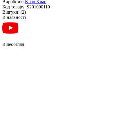
Виробник:
Knap Knap
Код товару:
S201000110
Відгуки:
(2)
В наявності
Відеоогляд
СТІЛ-ТУМБА ТРАНСФОРМЕР 2
В 1 HOBANA - KNAP KNAP /
CТОЛ-ТРАНСФОРМЕР ТУМБА 2
В 1 ХОБАНА - КНАП КНАП