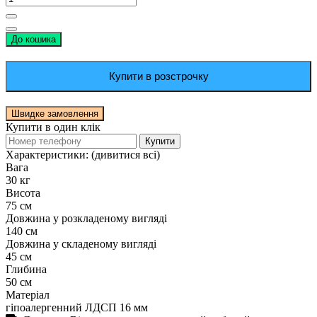
До кошика
Купити в розстрочку
Швидке замовлення
Купити в один клік
Купити
Характеристики:
(дивитися всі)
Вага
30 кг
Висота
75 см
Довжина у розкладеному вигляді
140 см
Довжина у складеному вигляді
45 см
Глибина
50 см
Матеріал
гіпоалергенний ЛДСП 16 мм