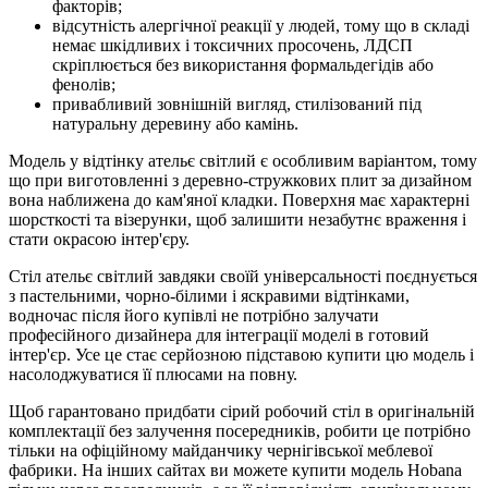
факторів;
відсутність алергічної реакції у людей, тому що в складі
немає шкідливих і токсичних просочень, ЛДСП
скріплюється без використання формальдегідів або
фенолів;
привабливий зовнішній вигляд, стилізований під
натуральну деревину або камінь.
Модель у відтінку ательє світлий є особливим варіантом, тому
що при виготовленні з деревно-стружкових плит за дизайном
вона наближена до кам'яної кладки. Поверхня має характерні
шорсткості та візерунки, щоб залишити незабутнє враження і
стати окрасою інтер'єру.
Стіл ательє світлий завдяки своїй універсальності поєднується
з пастельними, чорно-білими і яскравими відтінками,
водночас після його купівлі не потрібно залучати
професійного дизайнера для інтеграції моделі в готовий
інтер'єр. Усе це стає серйозною підставою купити цю модель і
насолоджуватися її плюсами на повну.
Щоб гарантовано придбати сірий робочий стіл в оригінальній
комплектації без залучення посередників, робити це потрібно
тільки на офіційному майданчику чернігівської меблевої
фабрики. На інших сайтах ви можете купити модель Hobana