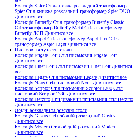
все
Колекція Spier
Стіл-книжка розкладний трансформер
Spier
Стіл-книжка розкладний трансформер Spier DUO
Дивитися все
Колекція Butterfly
Стіл-трансформер Butterfly Classic
Стіл-трансформер Butterfly Metal
Стіл-трансформер
Butterfly ДСП
Дивитися все
Колекція Aspid
Стіл-трансформер Aspid Lux
Стіл-
трансформер Aspid Light
Дивитися все
Письмові та туалетні столи
Колекція Frigate Loft
Стіл письмовий Frigate Loft
Дивитися все
Колекція Liner Loft
Стіл письмовий Liner Loft
Дивитися
все
Колекція Legate
Стіл письмовий Legate
Дивитися все
Колекція Nous
Стіл письмовий Nous
Дивитися все
Колекція Scriptor
Стіл письмовий Scriptor 1200
Стіл
письмовий Scriptor 1380
Дивитися все
Колекція Derzitto
Придиванний приставний стіл Derzitto
Дивитися все
Обідні розкладні та розсувні столи
Колекція Gustus
Стіл обідній розкладний Gustus
Дивитися все
Колекція Modern
Стіл обідній розсувний Modern
Дивитися все