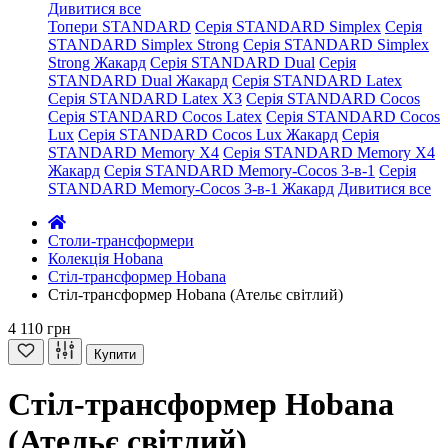
Дивитися все
Топери STANDARD
Серія STANDARD Simplex
Серія
STANDARD Simplex Strong
Серія STANDARD Simplex
Strong Жакард
Серія STANDARD Dual
Серія
STANDARD Dual Жакард
Серія STANDARD Latex
Серія STANDARD Latex X3
Серія STANDARD Cocos
Серія STANDARD Cocos Latex
Серія STANDARD Cocos
Lux
Серія STANDARD Cocos Lux Жакард
Серія
STANDARD Memory X4
Серія STANDARD Memory X4
Жакард
Серія STANDARD Memory-Cocos 3-в-1
Серія
STANDARD Memory-Cocos 3-в-1 Жакард
Дивитися все
Столи-трансформери
Колекція Hobana
Стіл-трансформер Hobana
Стіл-трансформер Hobana (Ательє світлий)
4 110 грн
Купити
Стіл-трансформер Hobana
(Ательє світлий)