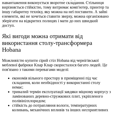
навантаження виконується зворотне складання. Стільниця
вирізняється стійкістю, тому витримає комп'ютер, принтер та
іншу габаритну техніку, яку можна на неї поставити. А зайві
елементи, які не хочеться ставити зверху, можна організовано
зберігати на відкритих полицях і мати до них швидкий
доступ.
Які вигоди можна отримати від
використання столу-трансформера
Hobana
Можливістю купити сірий стіл Hobana від чернігівської
меблевої фабрики Knap Knap скористалося багато людей. Це
пов'язано з такими перевагами моделі:
економія вільного простору в приміщенні під час
складання, коли необхідності у використанні столу
немає;
тривалий термін експлуатації завдяки міцному корпусу з
ламінованих деревно-стружкових плит, укріпленого
полівінілхлоридом;
стійкість до потрапляння вологи, температурних
коливань, механічних впливів та інших несприятливих