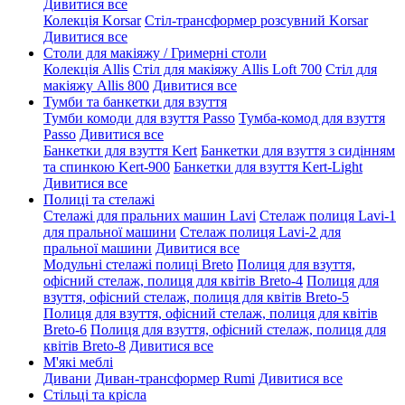
Дивитися все
Колекція Korsar
Стіл-трансформер розсувний Korsar
Дивитися все
Столи для макіяжу / Гримерні столи
Колекція Allis
Стіл для макіяжу Allis Loft 700
Стіл для
макіяжу Allis 800
Дивитися все
Тумби та банкетки для взуття
Тумби комоди для взуття Passo
Тумба-комод для взуття
Passo
Дивитися все
Банкетки для взуття Kert
Банкетки для взуття з сидінням
та спинкою Kert-900
Банкетки для взуття Kert-Light
Дивитися все
Полиці та стелажі
Стелажі для пральних машин Lavi
Стелаж полиця Lavi-1
для пральної машини
Стелаж полиця Lavi-2 для
пральної машини
Дивитися все
Модульні стелажі полиці Breto
Полиця для взуття,
офісний стелаж, полиця для квітів Breto-4
Полиця для
взуття, офісний стелаж, полиця для квітів Breto-5
Полиця для взуття, офісний стелаж, полиця для квітів
Breto-6
Полиця для взуття, офісний стелаж, полиця для
квітів Breto-8
Дивитися все
М'які меблі
Дивани
Диван-трансформер Rumi
Дивитися все
Стільці та крісла