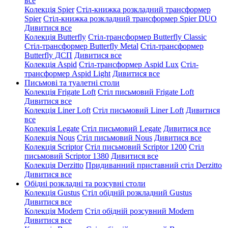
все
Колекція Spier
Стіл-книжка розкладний трансформер
Spier
Стіл-книжка розкладний трансформер Spier DUO
Дивитися все
Колекція Butterfly
Стіл-трансформер Butterfly Classic
Стіл-трансформер Butterfly Metal
Стіл-трансформер
Butterfly ДСП
Дивитися все
Колекція Aspid
Стіл-трансформер Aspid Lux
Стіл-
трансформер Aspid Light
Дивитися все
Письмові та туалетні столи
Колекція Frigate Loft
Стіл письмовий Frigate Loft
Дивитися все
Колекція Liner Loft
Стіл письмовий Liner Loft
Дивитися
все
Колекція Legate
Стіл письмовий Legate
Дивитися все
Колекція Nous
Стіл письмовий Nous
Дивитися все
Колекція Scriptor
Стіл письмовий Scriptor 1200
Стіл
письмовий Scriptor 1380
Дивитися все
Колекція Derzitto
Придиванний приставний стіл Derzitto
Дивитися все
Обідні розкладні та розсувні столи
Колекція Gustus
Стіл обідній розкладний Gustus
Дивитися все
Колекція Modern
Стіл обідній розсувний Modern
Дивитися все