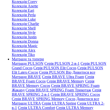
Колекція Corey
Колекція Anette
Колекція Eari
Колекція Perla
Колекція Luke
Колекція Charlie
Колекція Shell
Колекція Style
Колекція Justin
Колекція Donna
Колекція Magic
Колекція Alex
Колекція Tiko
Матраци та топери
Матраци PULSON
Серія PULSON 2-в-1
Серія PULSON
Grand Cocos
Серія PULSON Elit Cocos
Серія PULSON
Elit Latex-Cocos
Серія PULSON Bio
Дивитися все
Матраци BRAVE
Серія BRAVE Ultra Foam
Серія
BRAVE Foam Cocos
Серія BRAVE Memory
Серія
BRAVE Memory Cocos
Серія BRAVE SPRING Foam
Жакард
Серія BRAVE SPRING Foam Трикотаж
Серія
BRAVE SPRING 2-в-1
Серія BRAVE SPRING Cocos
Серія BRAVE SPRING Memory Cocos
Дивитися все
Матраци ULTRA
Серія ULTRA Spring
Серія ULTRA 2-
в-1
Серія ULTRA Comfort
Серія ULTRA Memory