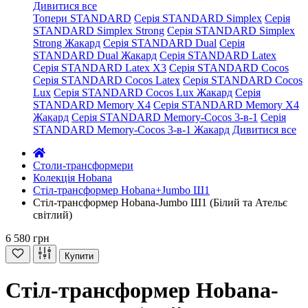
Дивитися все
Топери STANDARD
Серія STANDARD Simplex
Серія
STANDARD Simplex Strong
Серія STANDARD Simplex
Strong Жакард
Серія STANDARD Dual
Серія
STANDARD Dual Жакард
Серія STANDARD Latex
Серія STANDARD Latex X3
Серія STANDARD Cocos
Серія STANDARD Cocos Latex
Серія STANDARD Cocos
Lux
Серія STANDARD Cocos Lux Жакард
Серія
STANDARD Memory X4
Серія STANDARD Memory X4
Жакард
Серія STANDARD Memory-Cocos 3-в-1
Серія
STANDARD Memory-Cocos 3-в-1 Жакард
Дивитися все
Столи-трансформери
Колекція Hobana
Стіл-трансформер Hobana+Jumbo Ш1
Стіл-трансформер Hobana-Jumbo Ш1 (Білий та Ательє
світлий)
6 580 грн
Купити
Стіл-трансформер Hobana-