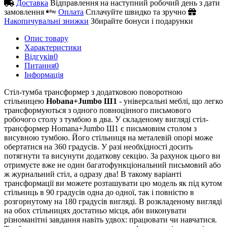
Доставка
Відправлення на наступний робочий день з дати
замовлення
Оплата
Сплачуйте швидко та зручно
Накопичувальні знижки
Збирайте бонуси і подарунки
Опис товару
Характеристики
Відгуків
0
Питання
0
Iнформація
Стіл-тумба трансформер з додатковою поворотною
стільницею
Hobana+Jumbo Ш1
- універсальні меблі, що легко
трансформуються з одного повноцінного письмового
робочого столу з тумбою в два. У складеному вигляді стіл-
трансформер Homana+Jumbo Ш1 є письмовим столом з
висувною тумбою. Його стільниця на металевій опорі може
обертатися на 360 градусів. У разі необхідності досить
потягнути та висунути додаткову секцію. За рахунок цього ви
отримуєте вже не один багатофункціональний письмовий або
ж журнальний стіл, а одразу два! В такому варіанті
трансформації ви можете розташувати цю модель як під кутом
стільниць в 90 градусів одна до одної, так і повністю в
розгорнутому на 180 градусів вигляді. В розкладеному вигляді
на обох стільницях достатньо місця, аби виконувати
різноманітні завдання навіть удвох: працювати чи навчатися.