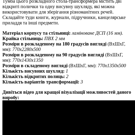
Тумба цього розкладного стола-трансформера містить дві
відкриті полички та одну висувну шухляду, які можна
використовувати для зберігання різноманітних речей.
Складайте туди книги, журнали, підручники, канцелярське
приладдя та інші предмети.
Матеріал корпусу та стільниці:
ламіноване ДСП (16 мм).
Крайка стільниць:
ПВХ 2 мм
Розміри в розкладеному на 180 градусів вигляді
(ВхШхГ,
мм):
770х2280х500
Розміри в розкладеному на 90 градусів вигляді
(ВхШхГ,
мм):
770х1430х1350
Розміри в складеному вигляді
(ВхШхГ, мм):
770х1350х500
Кількість висувних шухляд:
1
Кількість відкритих полиць:
2
Кількість варіантів трансформації:
3
Дивіться відео для кращої візуалізації можливостей даного
виробу: