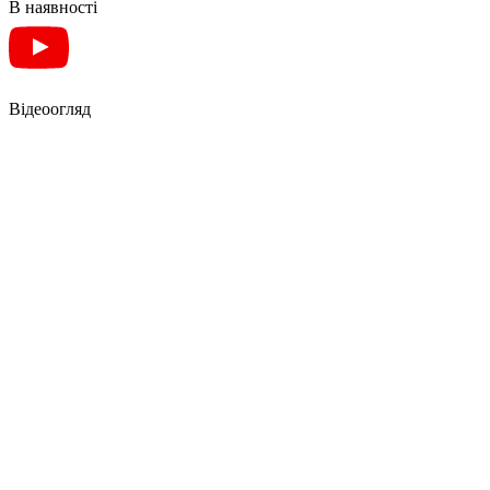
В наявності
Відеоогляд
СТІЛ-ТРАНСФОРМЕР ТУМБА 3
В1 HOBANA + JUMBO Ш1 -
KNAP KNAP / CТОЛ-
ТРАНСФОРМЕР ТУМБА
ХОБАНА + ДЖАМБО Ш1 -
КНАП КНАП