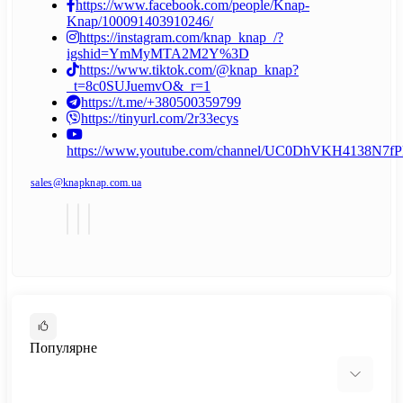
https://www.facebook.com/people/Knap-
Knap/100091403910246/
https://instagram.com/knap_knap_/?
igshid=YmMyMTA2M2Y%3D
https://www.tiktok.com/@knap_knap?
_t=8c0SUJuemvO&_r=1
https://t.me/+380500359799
https://tinyurl.com/2r33ecys
https://www.youtube.com/channel/UC0DhVKH4138N7
sales@knapknap.com.ua
Популярне