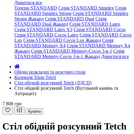
Дивитися все
Топери STANDARD
Серія STANDARD Simplex
Серія
STANDARD Simplex Strong
Серія STANDARD Simplex
Strong Жакард
Серія STANDARD Dual
Серія
STANDARD Dual Жакард
Серія STANDARD Latex
Серія STANDARD Latex X3
Серія STANDARD Cocos
Серія STANDARD Cocos Latex
Серія STANDARD Cocos
Lux
Серія STANDARD Cocos Lux Жакард
Серія
STANDARD Memory X4
Серія STANDARD Memory X4
Жакард
Серія STANDARD Memory-Cocos 3-в-1
Серія
STANDARD Memory-Cocos 3-в-1 Жакард
Дивитися все
Обідні розкладні та розсувні столи
Колекція Trion-Tetch
Стіл обідній розсувний Tetch (ЛДСП)
Стіл обідній розсувний Tetch (Вугільний камінь та
Антрацит)
7 808 грн
Купити
Стіл обідній розсувний Tetch