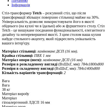
Питання
0
Iнформація
Стіл-трансформер
Tetch
– розсувний стіл, що після
трансформації збільшує поверхню стільниці майже на 30%.
Універсальність дозволяє використовувати його в якості
обіднього (на кухні чи в їдальні) або ж фуршетного столу. Стіл
Tetch - це вишукане поєднання функціональності, елегантного
дизайну та неперевершеної якості. З цим столом ваша кухня
набуде стильного акценту, який підкреслить унікальність
вашого інтер'єру.
Матеріал стільниці:
ламіноване ДСП (16 мм).
Крайка стільниці:
ПВХ 1 мм
Матеріал опори (ноги):
ламіноване ДСП (16 мм)
Розміри в розкладеному вигляді
(ВхШхГ, мм):
784х1800х800
Розміри в складеному вигляді
(ВхШхГ, мм):
784х1400х800
Кількість варіантів трансформації:
2
Вага
Вага
38 кг
Матеріал виробу
Матеріал
гіпоалергенний ЛДСП 16 мм
Матеріал опор