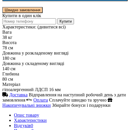
Швидке замовлення
Купити в один клік
Купити
Характеристики:
(дивитися всі)
Вага
38 кг
Висота
78 см
Довжина у розкладеному вигляді
180 см
Довжина у складеному вигляді
140 см
Глибина
80 см
Матеріал
гіпоалергенний ЛДСП 16 мм
Доставка
Відправлення на наступний робочий день з дати
замовлення
Оплата
Сплачуйте швидко та зручно
Накопичувальні знижки
Збирайте бонуси і подарунки
Опис товару
Характеристики
Відгуків
0