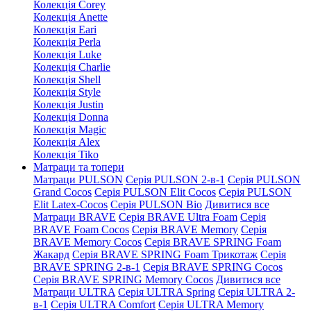
Колекція Corey
Колекція Anette
Колекція Eari
Колекція Perla
Колекція Luke
Колекція Charlie
Колекція Shell
Колекція Style
Колекція Justin
Колекція Donna
Колекція Magic
Колекція Alex
Колекція Tiko
Матраци та топери
Матраци PULSON
Серія PULSON 2-в-1
Серія PULSON
Grand Cocos
Серія PULSON Elit Cocos
Серія PULSON
Elit Latex-Cocos
Серія PULSON Bio
Дивитися все
Матраци BRAVE
Серія BRAVE Ultra Foam
Серія
BRAVE Foam Cocos
Серія BRAVE Memory
Серія
BRAVE Memory Cocos
Серія BRAVE SPRING Foam
Жакард
Серія BRAVE SPRING Foam Трикотаж
Серія
BRAVE SPRING 2-в-1
Серія BRAVE SPRING Cocos
Серія BRAVE SPRING Memory Cocos
Дивитися все
Матраци ULTRA
Серія ULTRA Spring
Серія ULTRA 2-
в-1
Серія ULTRA Comfort
Серія ULTRA Memory