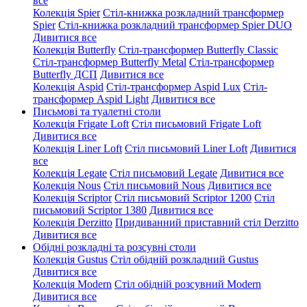
все
Колекція Spier
Стіл-книжка розкладний трансформер
Spier
Стіл-книжка розкладний трансформер Spier DUO
Дивитися все
Колекція Butterfly
Стіл-трансформер Butterfly Classic
Стіл-трансформер Butterfly Metal
Стіл-трансформер
Butterfly ДСП
Дивитися все
Колекція Aspid
Стіл-трансформер Aspid Lux
Стіл-
трансформер Aspid Light
Дивитися все
Письмові та туалетні столи
Колекція Frigate Loft
Стіл письмовий Frigate Loft
Дивитися все
Колекція Liner Loft
Стіл письмовий Liner Loft
Дивитися
все
Колекція Legate
Стіл письмовий Legate
Дивитися все
Колекція Nous
Стіл письмовий Nous
Дивитися все
Колекція Scriptor
Стіл письмовий Scriptor 1200
Стіл
письмовий Scriptor 1380
Дивитися все
Колекція Derzitto
Придиванний приставний стіл Derzitto
Дивитися все
Обідні розкладні та розсувні столи
Колекція Gustus
Стіл обідній розкладний Gustus
Дивитися все
Колекція Modern
Стіл обідній розсувний Modern
Дивитися все