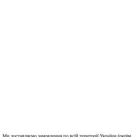
нижче, і ми відповімо найближчим часом.
Email
(Щоб повідомити про відповідь)
Продовжити
Ми доставляємо замовлення по всій території України (окрім