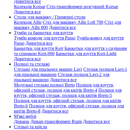
Дивитися все
Колекція Korsar
Стіл-трансформер розсувний Korsar
Дивитися все
Столи для макіяжу / Гримерні столи
Колекція Allis
Стіл для макіяжу Allis Loft 700
Стіл для
макіяжу Allis 800
Дивитися все
Тумби та банкетки для взуття
Тумби комоди для взуття Passo
Тумба-комод для взуття
Passo
Дивитися все
Банкетки для взуття Kert
Банкетки для взуття з сидінням
та спинкою Kert-900
Банкетки для взуття Kert-Light
Дивитися все
Полиці та стелажі
Стелажі для пральних машин Lavi
Стелаж полиця Lavi-1
для пральної машини
Стелаж полиця Lavi-2 для
пральної машини
Дивитися все
Модульні стелажі полиці Breto
Полиця для взуття,
офісний стелаж, полиця для квітів Breto-4
Полиця для
взуття, офісний стелаж, полиця для квітів Breto-5
Полиця для взуття, офісний стелаж, полиця для квітів
Breto-6
Полиця для взуття, офісний стелаж, полиця для
квітів Breto-8
Дивитися все
М'які меблі
Дивани
Диван-трансформер Rumi
Дивитися все
Стільці та крісла