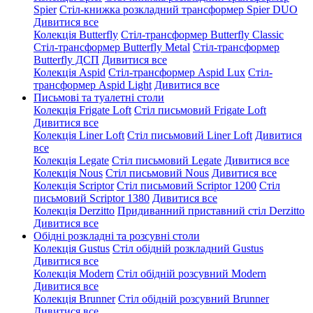
Spier
Стіл-книжка розкладний трансформер Spier DUO
Дивитися все
Колекція Butterfly
Стіл-трансформер Butterfly Classic
Стіл-трансформер Butterfly Metal
Стіл-трансформер
Butterfly ДСП
Дивитися все
Колекція Aspid
Стіл-трансформер Aspid Lux
Стіл-
трансформер Aspid Light
Дивитися все
Письмові та туалетні столи
Колекція Frigate Loft
Стіл письмовий Frigate Loft
Дивитися все
Колекція Liner Loft
Стіл письмовий Liner Loft
Дивитися
все
Колекція Legate
Стіл письмовий Legate
Дивитися все
Колекція Nous
Стіл письмовий Nous
Дивитися все
Колекція Scriptor
Стіл письмовий Scriptor 1200
Стіл
письмовий Scriptor 1380
Дивитися все
Колекція Derzitto
Придиванний приставний стіл Derzitto
Дивитися все
Обідні розкладні та розсувні столи
Колекція Gustus
Стіл обідній розкладний Gustus
Дивитися все
Колекція Modern
Стіл обідній розсувний Modern
Дивитися все
Колекція Brunner
Стіл обідній розсувний Brunner
Дивитися все