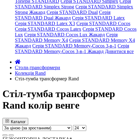
Топери STANDARD
Серія STANDARD Simplex
Серія
STANDARD Simplex Strong
Серія STANDARD Simplex
Strong Жакард
Серія STANDARD Dual
Серія
STANDARD Dual Жакард
Серія STANDARD Latex
Серія STANDARD Latex X3
Серія STANDARD Cocos
Серія STANDARD Cocos Latex
Серія STANDARD Cocos
Lux
Серія STANDARD Cocos Lux Жакард
Серія
STANDARD Memory X4
Серія STANDARD Memory X4
Жакард
Серія STANDARD Memory-Cocos 3-в-1
Серія
STANDARD Memory-Cocos 3-в-1 Жакард
Дивитися все
Столи-трансформери
Колекція Rand
Стіл-тумба трансформер Rand
Стіл-тумба трансформер
Rand колір венге
Каталог