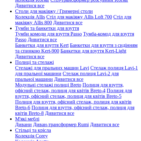
Дивитися все
Столи для макіяжу / Гримерні столи
Колекція Allis
Стіл для макіяжу Allis Loft 700
Стіл для
макіяжу Allis 800
Дивитися все
Тумби та банкетки для взуття
Тумби комоди для взуття Passo
Тумба-комод для взуття
Passo
Дивитися все
Банкетки для взуття Kert
Банкетки для взуття з сидінням
та спинкою Kert-900
Банкетки для взуття Kert-Light
Дивитися все
Полиці та стелажі
Стелажі для пральних машин Lavi
Стелаж полиця Lavi-1
для пральної машини
Стелаж полиця Lavi-2 для
пральної машини
Дивитися все
Модульні стелажі полиці Breto
Полиця для взуття,
офісний стелаж, полиця для квітів Breto-4
Полиця для
взуття, офісний стелаж, полиця для квітів Breto-5
Полиця для взуття, офісний стелаж, полиця для квітів
Breto-6
Полиця для взуття, офісний стелаж, полиця для
квітів Breto-8
Дивитися все
М'які меблі
Дивани
Диван-трансформер Rumi
Дивитися все
Стільці та крісла
Колекція Corey