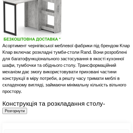
Асортимент чернігівської меблевої фабрики під брендом Knap 
Knap 
включає розкладні тумби-столи 
Rand
. Вони розроблені 
для багатофункціонального застосування в якості кухонної 
шафи, тумбочки та обіднього столу. Трансформаційний 
механізм дає змогу використовувати приховані частини 
конструкції в міру потреби, а решту часу тримати меблі в 
складеному вигляді, займаючи мінімальну кількість вільного 
простору.
Конструкція та розкладання столу-
Розгорнути
трансформера 
Rand
Темна офісна тумба-стіл
 Rand виготовлена з декількох 
конструктивних елементів: