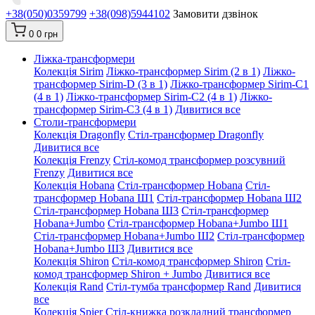
+38(050)0359799
+38(098)5944102
Замовити дзвінок
0
0 грн
Ліжка-трансформери
Колекція Sirim
Ліжко-трансформер Sirim (2 в 1)
Ліжко-
трансформер Sirim-D (3 в 1)
Ліжко-трансформер Sirim-C1
(4 в 1)
Ліжко-трансформер Sirim-C2 (4 в 1)
Ліжко-
трансформер Sirim-C3 (4 в 1)
Дивитися все
Столи-трансформери
Колекція Dragonfly
Стіл-трансформер Dragonfly
Дивитися все
Колекція Frenzy
Стіл-комод трансформер розсувний
Frenzy
Дивитися все
Колекція Hobana
Стіл-трансформер Hobana
Стіл-
трансформер Hobana Ш1
Стіл-трансформер Hobana Ш2
Стіл-трансформер Hobana Ш3
Стіл-трансформер
Hobana+Jumbo
Стіл-трансформер Hobana+Jumbo Ш1
Стіл-трансформер Hobana+Jumbo Ш2
Стіл-трансформер
Hobana+Jumbo Ш3
Дивитися все
Колекція Shiron
Стіл-комод трансформер Shiron
Стіл-
комод трансформер Shiron + Jumbo
Дивитися все
Колекція Rand
Стіл-тумба трансформер Rand
Дивитися
все
Колекція Spier
Стіл-книжка розкладний трансформер