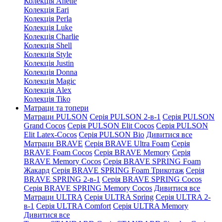
Колекція Anette
Колекція Eari
Колекція Perla
Колекція Luke
Колекція Charlie
Колекція Shell
Колекція Style
Колекція Justin
Колекція Donna
Колекція Magic
Колекція Alex
Колекція Tiko
Матраци та топери
Матраци PULSON
Серія PULSON 2-в-1
Серія PULSON
Grand Cocos
Серія PULSON Elit Cocos
Серія PULSON
Elit Latex-Cocos
Серія PULSON Bio
Дивитися все
Матраци BRAVE
Серія BRAVE Ultra Foam
Серія
BRAVE Foam Cocos
Серія BRAVE Memory
Серія
BRAVE Memory Cocos
Серія BRAVE SPRING Foam
Жакард
Серія BRAVE SPRING Foam Трикотаж
Серія
BRAVE SPRING 2-в-1
Серія BRAVE SPRING Cocos
Серія BRAVE SPRING Memory Cocos
Дивитися все
Матраци ULTRA
Серія ULTRA Spring
Серія ULTRA 2-
в-1
Серія ULTRA Comfort
Серія ULTRA Memory
Дивитися все